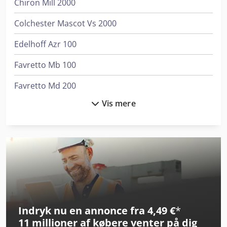
Chiron Mill 2000
Colchester Mascot Vs 2000
Edelhoff Azr 100
Favretto Mb 100
Favretto Md 200
Vis mere
Fein Grit Gis 150
Felder Rl 200
Gildemeister Ctx 200
Graule Zs 170
Graule Zs 200
Indryk nu en annonce fra 4,49 €
*
Graule Zs 200 N
11 millioner af købere
venter på dig