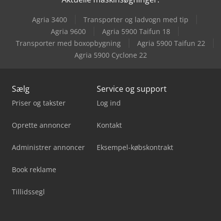
Vollmer Cmf 200
Agria 3400
Transporter og ladvogn med tip
Weinbrenner Gp 100
Agria 9600
Agria 5900 Taifun 18
Transporter med boxopbygning
Agria 5900 Taifun 22
Weinbrenner Gp 200
Agria 5900 Cyclone 22
Sælg
Service og support
Priser og takster
Log ind
Oprette annoncer
Kontakt
Administrer annoncer
Eksempel-købskontrakt
Book reklame
Tillidssegl