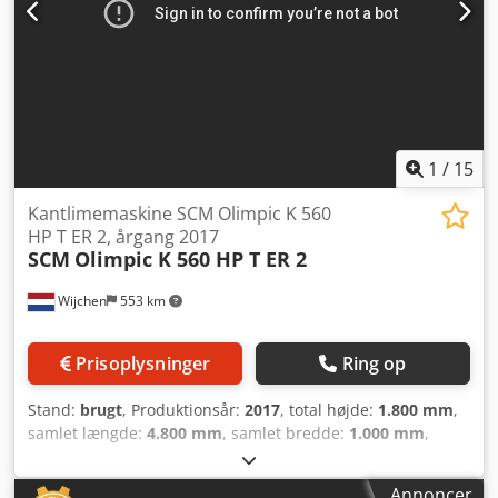
1
/
15
Kantlimemaskine SCM Olimpic K 560
HP T ER 2, årgang 2017
SCM
Olimpic K 560 HP T ER 2
Wijchen
553 km
Prisoplysninger
Ring op
Stand:
brugt
, Produktionsår:
2017
, total højde:
1.800 mm
,
samlet længde:
4.800 mm
, samlet bredde:
1.000 mm
,
Farve: Grå Pris: Efter forespørgsel - Særlige bemærkninger:
- Beskrivelse: Maskinen viser i øjeblikket en fejl, fejlkode
Annoncer