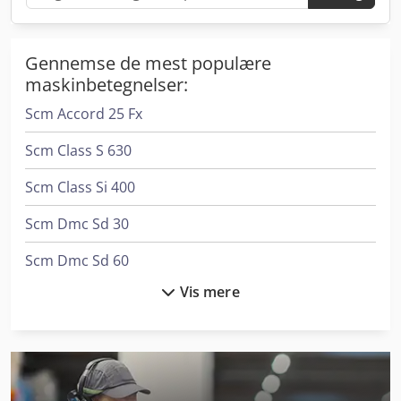
Gennemse de mest populære
maskinbetegnelser:
Scm Accord 25 Fx
Scm Class S 630
Scm Class Si 400
Scm Dmc Sd 30
Scm Dmc Sd 60
Vis mere
Scm L'invincibile Fs 7
Scm L'invincibile Si 5
Scm L'invincibile Ti 5