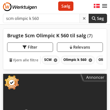
Sælg
Søg
Brugte Scm Olimpic K 560 til salg
(7)
Filter
Relevans
SCM
Olimpic k 560
Olimp
Fjern alle filtre
Annoncer