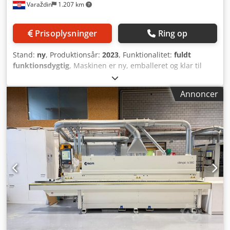
Varaždin
1.207 km
Prisoplysninger
Ring op
Stand:
ny
, Produktionsår:
2023
, Funktionalitet:
fuldt
funktionsdygtig
, Maskinen er ny, emballeret og klar til
transport fra sælgers lager i Kroatien! OLIMPIC k 560
opstilling "T-ER2" (40) - Europæiske sikkerhedsregler (CE-
Annoncer
normer) - "StarTouch" elektronisk styring med 12"
touchskærm 100 arbejd programmer, der kan tilpasses
individuelt - "RT-V1" præfræseraggregat - "VC-VM"
limaggregat (Installeret effekt: 3 kW, Opvarmningstid: 12
min, Limbeholderens kapacitet: 1,5 kg) - "SGP" - Smart
Gluing Pot - "K/SEL" endeklippesav (Motoreffekt: 0,35 kW,
Værktøjshastighed: 12.000 omdr./min) - "R-K"
trimmingsenhed (Motoreffekt: 0,55 kW, Fræserhastighed:
12.000 omdr./min, Udskydende materiale i forhold til
pladetykkelse: 2+2 mm, Min. pladetykkelse med radius: 12
mm, Vertikale/front kopieringsudstyr: disk/pude,
Værktøjsradius: 2 mm) - "ROUND X" afrundingsenhed
(Motoreffekt: 0,35 kW, Fræserhastighed: 12.000 omdr./min,