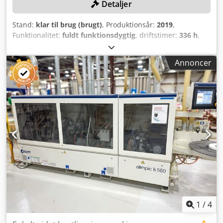
Detaljer
Stand:
klar til brug (brugt)
, Produktionsår:
2019
,
Funktionalitet:
fuldt funktionsdygtig
, driftstimer:
336 h
,
kanttykkelse (maks.):
8 mm
, samlet længde:
4.764 mm
,
samlet vægt:
1.840 kg
, controller model:
Maestro Pro
Annoncer
Edge
, Kantlimningsmaskine med kun 336 driftstimer &
omfattende tilbehør! TEKNISKE DETALJER Maks.
kanttykkelse: 8 mm MASKINEDETALJER Styring: Maestro Pro
Edge Elektriske data Spænding: 400 Volt Frekvens: 50 Hz
Dimensioner & vægt Maskinlængde: 4.764 mm Vægt ca.:
1.840 kg Driftstimer: 336 t Konfiguration af
kantlimningsmaskine: Planfræse-/aftræksaggregat-radius:
1 mm Planfræse-/aftræksaggregat-radius: 2 mm
Sprayanlæg til efterbearbejdning af kant Sprayanlæg til
følsomme kanter Fladeaftræksklinge "RC-V" Børsteaggregat
"SP-V" Kit "SAVENERGY" "EASY SIZE" enhed Indvendig
belysning af kabine og limområde Keramisk lampe med
infrarød stråling Elektronisk positionering af trykruller
Reserve limbeholder "SGP" med NC-dosering Ekstra
1
/
4
limbeholder "SGP" med NC-dosering Manuel forsyning