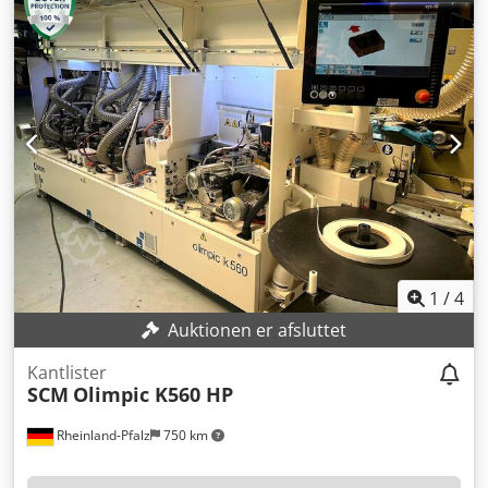
sprayenhed "AAR" Spray til afsluttende finish på kanten
Spray til sarte kanter "Maestro Active Edge"-kontrol
Operatorkonsol "eye-M" med integreret pc Forberedt til
stregkodescanner Indvendig belysning i kabinen og
limområdet Tastende valser til "Nesting"-bearbejdning
Overholder europæiske sikkerhedsstandarder Vægt ca.
1829 kg Kun 17.304 meter kantbånd fremstillet Installeret i
august 2024 Tilgængelig i juli 2026
1
/
4
Auktionen er afsluttet
Kantlister
SCM
Olimpic K560 HP
Rheinland-Pfalz
750 km