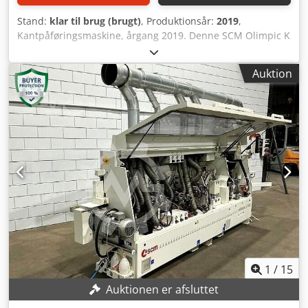
Stand:
klar til brug (brugt)
, Produktionsår:
2019
,
Kantpåføringsmaskine, årgang 2019. Denne SCM Olimpic K
560 har en fremføringshastighed på op til 18 m/min og er
udstyret med en 7-tommers farve-touchscreen for nem
Auktion
betjening. Den omfatter en 2-motorers "Round X"-
afrundingsenhed til afrunding og kantbearbejdning samt
forskellige valgfrie enheder for udvidet funktionalitet. Hvis
du leder efter kantpåføring af høj kvalitet, bør du overveje
den SCM Olimpic K 560-maskine, som vi har til salg.
Kontakt os for yderligere oplysninger. Hovedfunktioner •
Fremføringshastighed på op til 18 m/min ved en
pladeafstand på 600 mm, også ved hjørneafrunding •
Touch 7-farve-touchscreen-kontrol med grafisk visning,
programstyring, diagnose og digital
limtemperaturregulering • 2-motorers
hjørneafrundingsenhed "Round X" til afrunding og
kantbearbejdning Tekniske data • Fremføringshastighed:
12–18 m/min • Emnetykkelse: 8–60 mm • Kanttykkelse
1
/
15
(rulle): 0,4–3 mm • Kanttykkelse (bånd): 0,4–6 mm • Maks.
Auktionen er afsluttet
kanttværsnit (rulle): 135 mm² • Maks. rulle diameter: 800