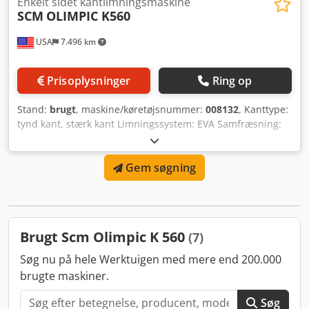
"Nesting" trykruller Diamantværktøj H=64 til
Enkelt sidet kantlimningsmaskine
SCM
OLIMPIC K560
forfræseaggregat, 2 tænder Sokkel Dcedpfoydc Absx Akpok
USA
7.496 km
Prisoplysninger
Ring op
Stand:
brugt
, maskine/køretøjsnummer:
008132
, Kanttype:
tynd kant, stærk kant Limningssystem: EVA Samfræsning:
ja Multifunktionsaggregat: ja Maks. fremføringshastighed:
18 m/min Maksimal pladetykkelse: 60 mm Dedpsw Idc Rofx
Gem søgning
Akpjck Arbejdsaggregater: 7 stk.
Brugt Scm Olimpic K 560
(7)
Søg nu på hele Werktuigen med mere end 200.000
brugte maskiner.
Søg