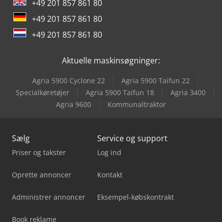
+49 201 857 861 80
Scm Olimpic K 360
+49 201 857 861 80
Scm Profiset 40
+49 201 857 861 80
Scm Profiset 60
Aktuelle maskinsøgninger:
Scm Startech Cn Plus
Agria 5900 Cyclone 22
Agria 5900 Taifun 22
Scm Startech Cn V
Specialkøretøjer
Agria 5900 Taifun 18
Agria 3400
Agria 9600
Kommunaltraktor
Scm Superset Nt
Sælg
Service og support
Priser og takster
Log ind
Oprette annoncer
Kontakt
Administrer annoncer
Eksempel-købskontrakt
Book reklame