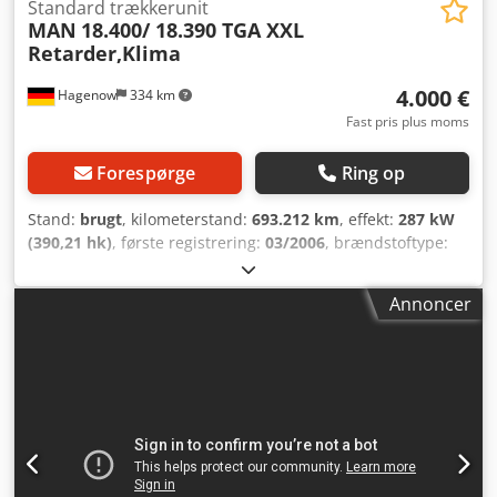
Standard trækkerunit
MAN
18.400/ 18.390 TGA XXL
Retarder,Klima
4.000 €
Hagenow
334 km
Fast pris plus moms
Forespørge
Ring op
Stand:
brugt
, kilometerstand:
693.212 km
, effekt:
287 kW
(390,21 hk)
, første registrering:
03/2006
, brændstoftype:
diesel
, samlet vægt:
18.000 kg
, akslekonfiguration:
2
aksler
, bremser:
retarder
, farve:
hvid
, geartype:
Annoncer
mekanisk
, emissionsklasse:
Euro 4
, Udstyr:
ABS,
elektronisk stabilitetsprogram (ESP), klimaanlæg,
parkeringsvarmer
, I henhold til vores 'almindelige og
udlagte forretningsbetingelser' sælges uden nogen former
for garanti og ansvar kan vi i dag tilbyde følgende køretøj
uden forbindende tilbud og med forbehold for fejl, trykfejl
og mellemsalg: MAN 18.400/18.390 TGA XXL (Køretøj 115)
Førstegangsregistrering: 22.03.2006 693.212 km Motor: