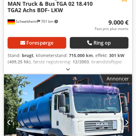
MAN Truck & Bus
TGA 02 18.410
TGA2 Achs BDF- LKW
9.000 €
Schwebheim
701 km
Fast pris plus moms
Forespørge
Ring op
Stand:
brugt
, kilometerstand:
715.000 km
, effekt:
301 kW
(409,25 hk)
, første registrering:
12/2003
, brændstoftype:
diesel
, tomvægt:
8.400 kg
, maksimal lastvægt:
9.600 kg
,
samlet vægt:
18.000 kg
, akslekonfiguration:
2 aksler
,
Annoncer
brændstof:
biodiesel
, farve:
anden
, førerhus:
anden
,
geartype:
mekanisk
, emissionsklasse:
ingen
, affjedring:
luft
, Udstyr:
ABS, differentialespær, fartpilot, lavt
støjniveau, trailertræk, trykluftbremse
, Til vekselpritsche
7,15 og 7,45 m, -- Trykfejl, forbehold for fejl og ændringer,
eksempelbilleder --, Flere oplysninger under: !, Flere
detaljer: ! Chodszqfnrepfx Ak Eea