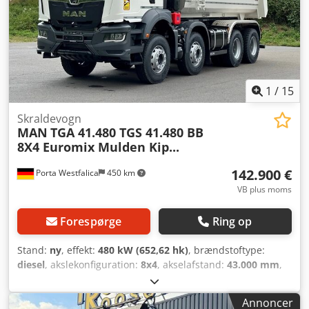
* Drevet | Anden aksel: Ja * Differentialespærre | Anden
aksel: Ja Yderligere funktioner: * 2-pedalsbetjening *
Klimaanlæg * Luftaffjedringssystem *
Aluminiumbrændstoftank * Antiblokeringssystem
1
/
15
Skraldevogn
MAN
TGA 41.480 TGS 41.480 BB
8X4 Euromix Mulden Kip...
142.900 €
Porta Westfalica
450 km
VB plus moms
Forespørge
Ring op
Stand:
ny
, effekt:
480 kW (652,62 hk)
, brændstoftype:
diesel
, akslekonfiguration:
8x4
, akselafstand:
43.000 mm
,
brændstof:
diesel
, brændstoftank kapacitet:
400 l
,
bremser:
retarder
, farve:
hvid
, førerhus:
dagkabine
,
Annoncer
geartype:
automatisk
, Produktionsår:
2026
, Udstyr:
ABS,