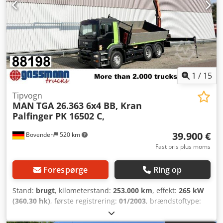
1
/
15
Tipvogn
MAN
TGA 26.363 6x4 BB, Kran
Palfinger PK 16502 C,
39.900 €
Bovenden
520 km
Fast pris plus moms
Forespørge
Ring op
Stand:
brugt
, kilometerstand:
253.000 km
, effekt:
265 kW
(360,30 hk)
, første registrering:
01/2003
, brændstoftype:
diesel
, tomvægt:
14.230 kg
, maksimal lastvægt:
11.770 kg
,
samlet vægt:
26.000 kg
, dækstørrelse:
315/80R22.5
,