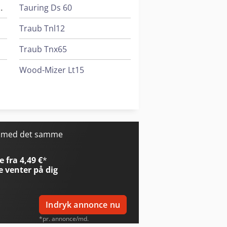
 Fs 41Es Tersa
Tauring Ds 60
Traub Tnl12
Traub Tnx65
Wood-Mizer Lt15
Wood-Mizer Lt20
Wood-Mizer Lt40
r med det samme
 fra 4,49 €
*
e
venter på dig
Indryk annonce nu
*pr. annonce/md.