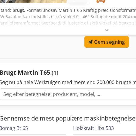
Stand:
brugt
, Formatrundsav Martin T 65 Kraftig præcisionsformat
kW Savblad kan indstilles i skrå vinkel 0 - 46° Snithøjde op til 20
Parallelogramformet tværbord, til justering i skrå vinkel på begge si
finjustering af skærevinkel Analog længdeanslag med 2-punkts s
Snittebredde med parallelanslag 1.100 mm Breddeanslagsjustering 
Gem søgning
breddeanslag via kontrolpanel Chsdpfjzkhk Aex Ah Aja CE-udgave 
VÆRKSTEDSKONTROLLERET og i TOP-stand, fra et håndværksfirma a
Brugt Martin T65
(1)
Søg nu på hele Werktuigen med mere end 200.000 brugte m
Gennemse de mest populære maskinbetegnelse
Bomag Bt 65
Holzkraft Hbs 533