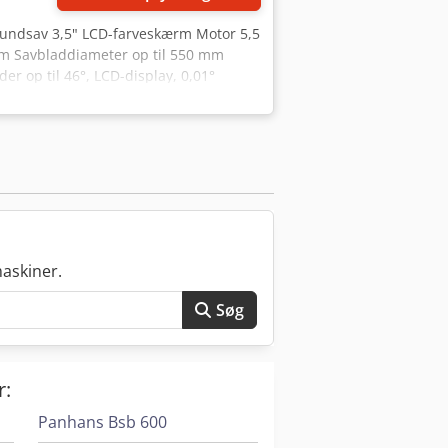
rundsav 3,5" LCD-farveskærm Motor 5,5
4 mm Savbladdiameter op til 550 mm
der op til 46°, LCD-display, 0,01°
ystem Beskærelængde 3.000 mm
via håndhjul Aflæsning af
Byggeår 2012 Maskinen er
fhentes på stedet
askiner.
Søg
r:
Panhans Bsb 600