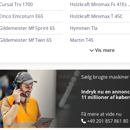
Cursal Trv 1700
Holzkraft Minimax
Emco Emcoturn E65
Holzkraft Minimax T 45C
Gildemeister Mf Sprint 65
Hymmen Tla
Gildemeister Mf Twin 65
Martin T45
Vis mere
Gildemeister Mf Twin 65 Y
Martin T70
Herbold Sml 45/70
Martin T75 Prex
Hofmann Tfs 107
Panhans 245/20
Sælg brugte maskine
Holz-Her Tectra 6120 Classic
Panhans 680/200
Indryk nu en annonce
11 millioner af køber
Få mere at vide nu
+49 201 857 861 80