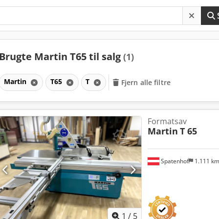
Brugte Martin T65 til salg
(1)
Martin
T65
T
Fjern alle filtre
Formatsav
Martin
T 65
Spatenhof
1.111 k
1
/
5