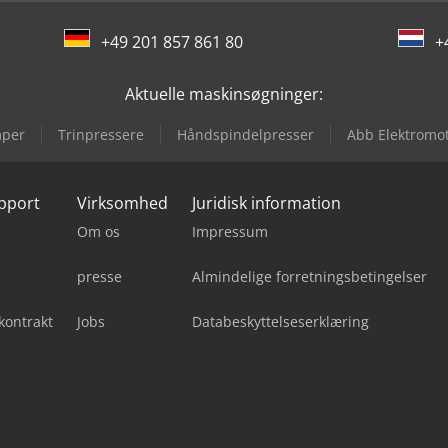
+49 201 857 861 80
+
Aktuelle maskinsøgninger:
mper
Trinpressere
Håndspindelpresser
Abb Elektromo
upport
Virksomhed
Juridisk information
Om os
Impressum
presse
Almindelige forretningsbetingelser
kontrakt
Jobs
Databeskyttelseserklæring