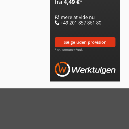
fra
4,49 €
*
Få mere at vide nu
+49 201 857 861 80
sælge uden provision
*pr. annonce/md.