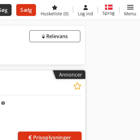
Søg
Sælg
Sprog
Huskeliste
(0)
Log ind
Menu
Relevans
Annoncer
m
Prisoplysninger