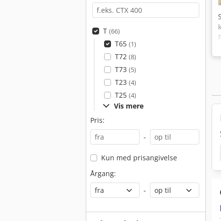
T
(66)
T65
(1)
T72
(8)
T73
(5)
T23
(4)
T25
(4)
Vis mere
Pris:
-
Kun med prisangivelse
Årgang:
-