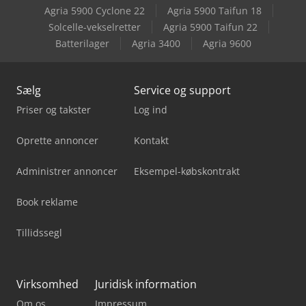
Agria 5900 Cyclone 22
Agria 5900 Taifun 18
Sahinler Hpk 50
Solcelle-vekselretter
Agria 5900 Taifun 22
Batterilager
Agria 3400
Agria 9600
Tauring Delta 50
Sælg
Service og support
Priser og takster
Log ind
Oprette annoncer
Kontakt
Administrer annoncer
Eksempel-købskontrakt
Book reklame
Tillidssegl
Virksomhed
Juridisk information
Om os
Impressum