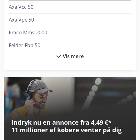
Axa Vcc 50
Axa Vpc 50
Emco Mmv 2000
Felder Fbp 50
Vis mere
Haas St-30
Haas St-30Y
Haas Umc-500
Haas Vf-11/50
Haas Vf-3Yt/50
Indryk nu en annonce fra 4,49 €
*
Haas Vf-5/50
11 millioner af købere
venter på dig
Haas Vf-9/50