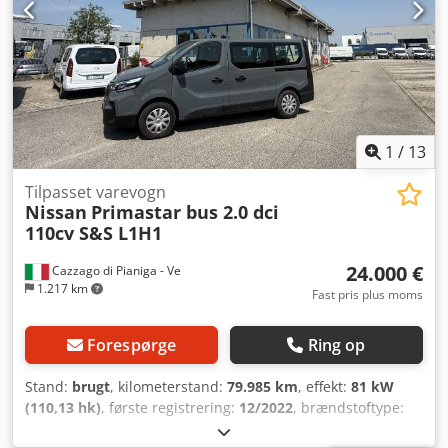
1
/
13
Tilpasset varevogn
Nissan
Primastar bus 2.0 dci
110cv S&S L1H1
24.000 €
Cazzago di Pianiga - Ve
1.217 km
Fast pris plus moms
Forespørge
Ring op
Stand:
brugt
, kilometerstand:
79.985 km
, effekt:
81 kW
(110,13 hk)
, første registrering:
12/2022
, brændstoftype:
diesel
, samlet vægt:
3.020 kg
, farve:
grå
, geartype: