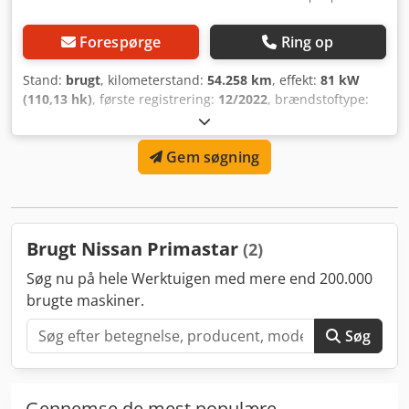
Forespørge
Ring op
Stand:
brugt
, kilometerstand:
54.258 km
, effekt:
81 kW
(110,13 hk)
, første registrering:
12/2022
, brændstoftype:
diesel
, samlet vægt:
3.020 kg
, farve:
grå
, geartype:
mekanisk
, antal sæder:
9
, Tilladt totalvægt: 3020 kg.
Gem søgning
Dcedpfszgyw Tjx Adrek
Brugt Nissan Primastar
(2)
Søg nu på hele Werktuigen med mere end 200.000
brugte maskiner.
Søg
Gennemse de mest populære