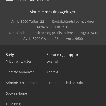
Renault Premium
Aktuelle maskinsøgninger:
Renault R
Agria 5900 Taifun 22
Kontaktbåndslibemaskiner
Renault Trafic
Agria 5900 Taifun 18
Kantbåndslibemaskiner og profilsandere
Agria 3400
Vw Crafter 35
Agria 5900 Cyclone 22
Agria 9600
Sælg
Service og support
Priser og takster
Log ind
Oprette annoncer
Kontakt
Administrer annoncer
Eksempel-købskontrakt
Book reklame
Tillidssegl