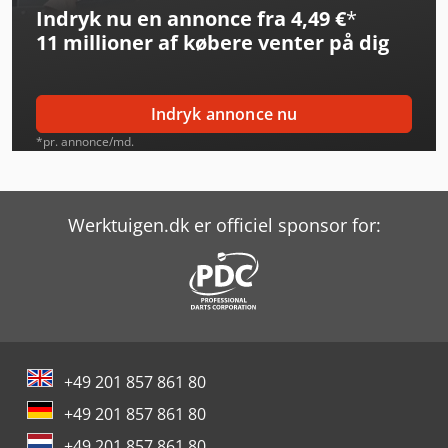
Indryk nu en annonce fra 4,49 €
*
Opel Movano
11 millioner af købere
venter på dig
Opel Movano B
Opel Vivaro
Indryk annonce nu
Opel Vivaro B
*pr. annonce/md.
Opel Vivaro L
Renault Kangoo
Werktuigen.dk er officiel sponsor for:
Renault Kangoo Express
Renault Magnum 500
Renault Master Stx
+49 201 857 861 80
Renault Midliner
+49 201 857 861 80
Renault Midlum
+49 201 857 861 80