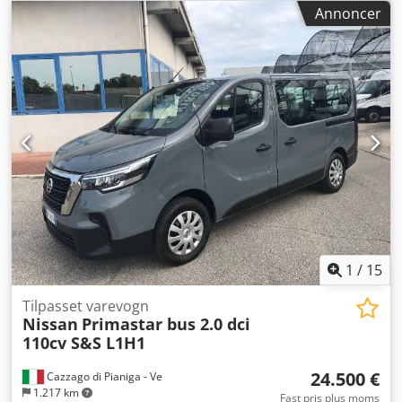
mekanisk
, antal sæder:
9
, Tilladt totalvægt: 3020 kg.
Annoncer
Dcsdozgyxdopfx Adrjk
1
/
15
Tilpasset varevogn
Nissan
Primastar bus 2.0 dci
110cv S&S L1H1
24.500 €
Cazzago di Pianiga - Ve
1.217 km
Fast pris plus moms