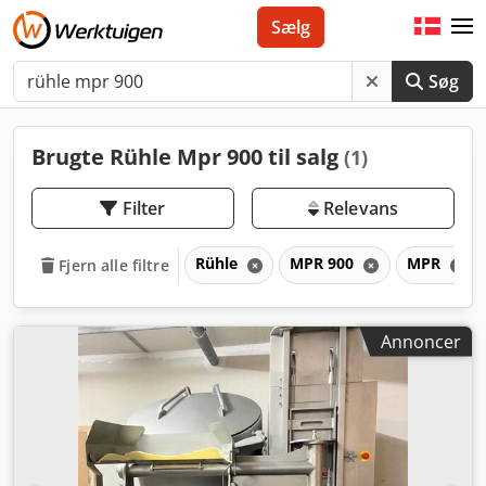
Sælg
Søg
Brugte Rühle Mpr 900 til salg
(1)
Filter
Relevans
Rühle
MPR 900
MPR
Fjern alle filtre
Annoncer