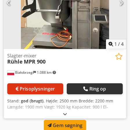
1
/
4
Slagter-mixer
Rühle
MPR 900
Białobrzegi
1.088 km
Prisoplysninger
Ring op
Stand:
god (brugt)
, Højde: 2500 mm Bredde: 2200 mm
Længde: 1900 mm Vægt: 1920 kg Kapacitet: 900 l El-
tilslutning: 400V 50Hz 3N Samlet effekt: 11,9 kW
Hovedmateriale: rustfrit, syrefast stål Cedpjtpbwgjfx Ab
Gem søgning
Hsha Omdrejningstal regulering: trinløs regulering af