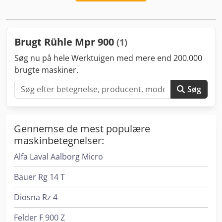
tromlens omdrejningstal Masseringsmaskine med
kølekappe: Ja, køleenhed indbygget i maskinens
konstruktion Påfyldning: påfyldning integreret med
maskinen Batchstørrelse: 675 kg
Brugt Rühle Mpr 900
(1)
Søg nu på hele Werktuigen med mere end 200.000
brugte maskiner.
Søg
Gennemse de mest populære
maskinbetegnelser:
Alfa Laval Aalborg Micro
Bauer Rg 14 T
Diosna Rz 4
Felder F 900 Z