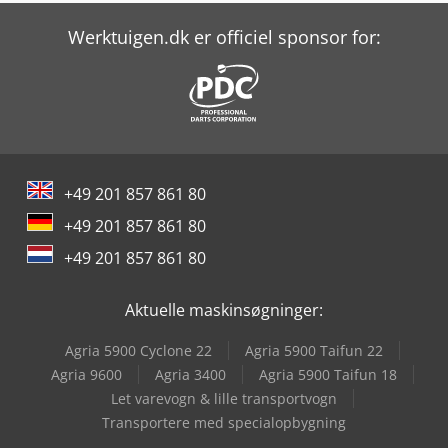
Rational Icombi Pro 20-1/1
Werktuigen.dk er officiel sponsor for:
Rausch Rs 3/1000
Rego Pm 60
Rego Sm 2
+49 201 857 861 80
Rego Sm 4
+49 201 857 861 80
Renault R
+49 201 857 861 80
Rühle Gr 50
Aktuelle maskinsøgninger:
Rühle Mpr 400
Agria 5900 Cyclone 22
Agria 5900 Taifun 22
Rühle Sr 1
Agria 9600
Agria 3400
Agria 5900 Taifun 18
Let varevogn & lille transportvogn
Störi Mantel Kp 900 Automat
Transportere med specialopbygning