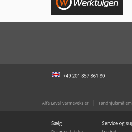
+49 201 857 861 80
Alfa Laval Varmeveksler
Tandhjulsmålem
Sælg
Service og s
Priser og takster
Log ind