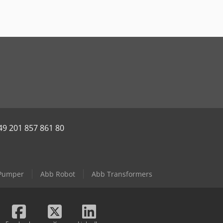
49 201 857 861 80
 Pumper
Abb Robot
Abb Transformers