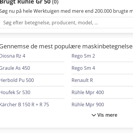
Brugt Rühle Gr 50
(0)
Søg nu på hele Werktuigen med mere end 200.000 brugte m
Gennemse de mest populære maskinbetegnelse
Diosna Rz 4
Rego Sm 2
Graule As 450
Rego Sm 4
Herbold Pu 500
Renault R
Houfek Sr 530
Rühle Mpr 400
Kärcher B 150 R + R 75
Rühle Mpr 900
Vis mere
Kärcher B 150 R + R 90
Rühle Sr 1
Merlo R 50.21 S
Scania G