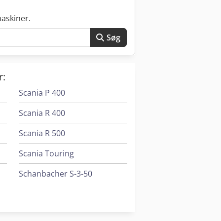
askiner.
Søg
r:
Scania P 400
Scania R 400
Scania R 500
Scania Touring
Schanbacher S-3-50
Schunk Gbk 500
Untha Rs50