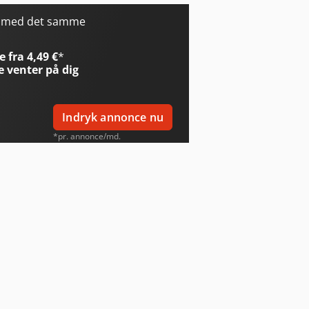
r med det samme
 fra 4,49 €
*
e
venter på dig
Indryk annonce nu
*pr. annonce/md.