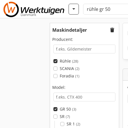
Danmark
Maskindetaljer
Producent:
Rühle
(28)
SCANIA
(2)
Foradia
(1)
Model:
GR 50
(3)
SR
(7)
SR 1
(2)