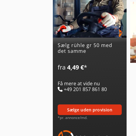
Sælg rühle gr 50 med
det samme
fra
4,49 €
*
Få mere at vide nu
+49 201 857 861 80
sælge uden provision
*pr. annonce/md.