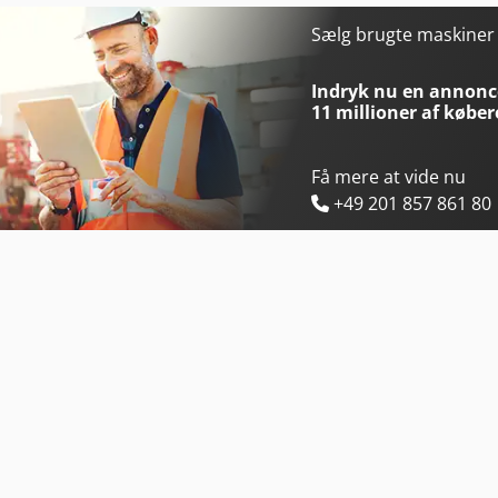
Rausch Rsiz 6 / 1000 S
Scania G 400
Sælg brugte maskine
Rego P 50
Scania P
Indryk nu en annonce
11 millioner af køber
Få mere at vide nu
+49 201 857 861 80