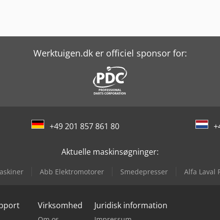
Werktuigen.dk er officiel sponsor for:
+49 201 857 861 80
+
Aktuelle maskinsøgninger:
askiner
Abb Elektromotorer
Smedepresser
Alfa Laval
upport
Virksomhed
Juridisk information
Om os
Impressum