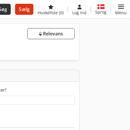
Søg
Sælg
Sprog
Huskeliste
(0)
Log ind
Menu
Relevans
ter!