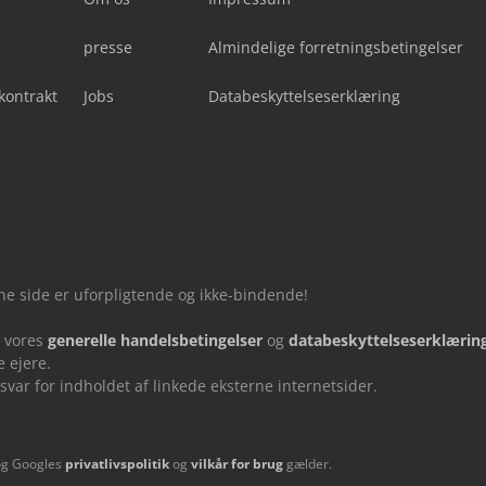
presse
Almindelige forretningsbetingelser
kontrakt
Jobs
Databeskyttelseserklæring
nne side er uforpligtende og ikke-bindende!
u vores
generelle handelsbetingelser
og
databeskyttelseserklærin
 ejere.
ar for indholdet af linkede eksterne internetsider.
og Googles
privatlivspolitik
og
vilkår for brug
gælder.