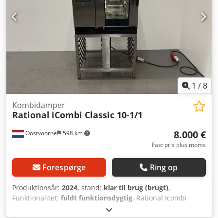
1
/
8
Kombidamper
Rational
iCombi Classic 10-1/1
8.000 €
Oostvoorne
598 km
Fast pris plus moms
Forespørge
Ring op
Produktionsår:
2024
, stand:
klar til brug (brugt)
,
Funktionalitet:
fuldt funktionsdygtig
, Rational Icombi
Classic 10x 1/1GN, Crjdpezhmcxefx Aqwjf - 400V - Årgang