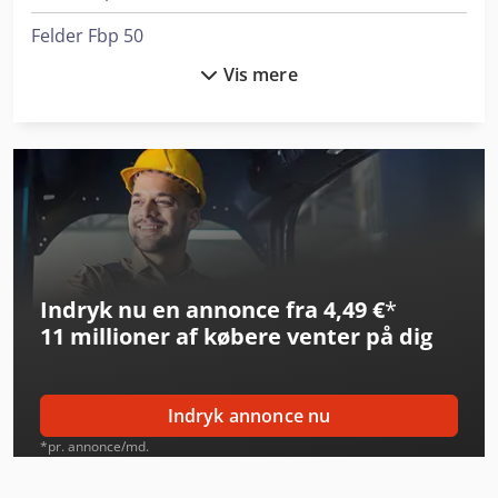
Felder Fbp 50
Vis mere
Felder Fbp 60
Herbold Pu 500
Horizon Ht-80
Horizon Smartstacker
Horizon St-40
Indryk nu en annonce fra 4,49 €
*
Horizon Stitchliner 5500
11 millioner af købere
venter på dig
Kasto Kastotec A5
Kolbus Pk 170
Indryk annonce nu
Plockmatic Morgana Bm5050
*pr. annonce/md.
Polar Pw-1