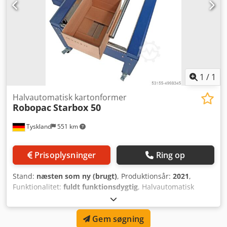
1
/
1
Halvautomatisk kartonformer
Robopac
Starbox 50
Tyskland
551 km
Prisoplysninger
Ring op
Stand:
næsten som ny (brugt)
, Produktionsår:
2021
,
Funktionalitet:
fuldt funktionsdygtig
, Halvautomatisk
kartonrejser Lager-/showroommaskine - Starbox 50 -
Forbindelsesrullebane Robotape-Starbox 50 - 4 drejelige
Gem søgning
hjul med bremse Credpfx Aof Evhlsnvsf Eksempelbilleder –