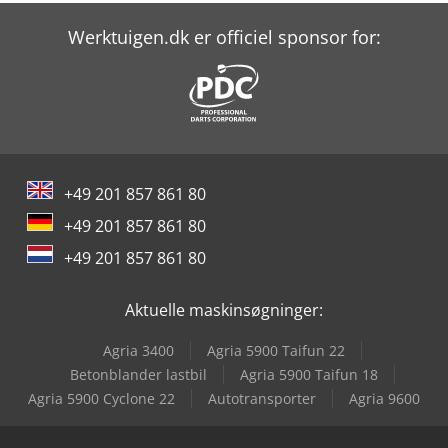
Rego Pm 60
Werktuigen.dk er officiel sponsor for:
Robopac Compacta 9
Robopac Genesis Futura L
Robopac Masterplat Plus Pgs
+49 201 857 861 80
Robopac Micra M
+49 201 857 861 80
Robopac Robot S6 Pds
+49 201 857 861 80
Sahinler Hpk 50
Aktuelle maskinsøgninger:
Scm Profiset 60
Agria 3400
Agria 5900 Taifun 22
Still Ltx 50
Betonblander lastbil
Agria 5900 Taifun 18
Agria 5900 Cyclone 22
Autotransporter
Agria 9600
Still Rx 60-50