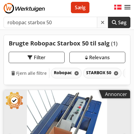
Sælg
Søg
Brugte Robopac Starbox 50 til salg
(1)
Filter
Relevans
Robopac
STARBOX 50
ST
Fjern alle filtre
Annoncer