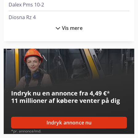
Dalex Pms 10-2
Diosna Rz 4
Vis mere
Diosna Sp 120
Diosna Sp 160
Diosna Sp 40
Diosna Sp 80
Ep Epl154
Indryk nu en annonce fra 4,49 €
*
Felder G 480
11 millioner af købere
venter på dig
Felder Rl 350
Herbold Pu 500
Indryk annonce nu
Holzkraft Vsa 48 L
*pr. annonce/md.