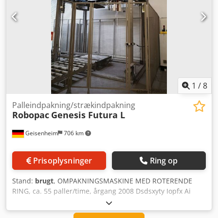
1
/
8
Palleindpakning/strækindpakning
Robopac
Genesis Futura L
Geisenheim
706 km
Prisoplysninger
Ring op
Stand:
brugt
, OMPAKNINGSMASKINE MED ROTERENDE
RING, ca. 55 paller/time, årgang 2008 Dsdsxyty Iopfx Ai
Eskr