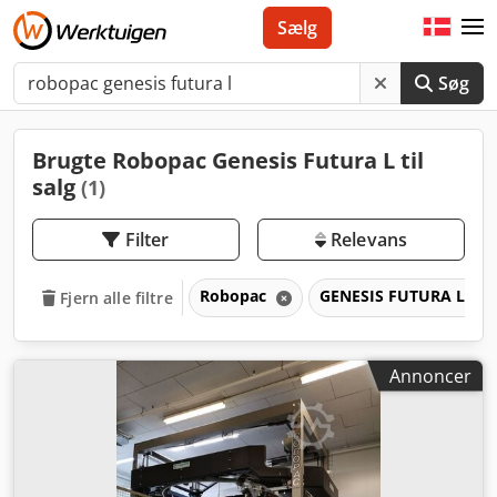
Sælg
Søg
Brugte Robopac Genesis Futura L til
salg
(1)
Filter
Relevans
Robopac
GENESIS FUTURA L
Fjern alle filtre
Annoncer