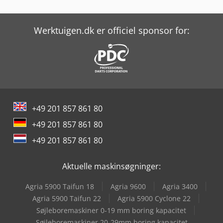
Kolbus Pk 170
Polar Pw-1
Werktuigen.dk er officiel sponsor for:
Robopac Compacta 9
Robopac Masterplat Plus Pgs
Robopac Micra M
+49 201 857 861 80
Robopac Robot S6 Pds
+49 201 857 861 80
Robopac Starbox 50
+49 201 857 861 80
Robopac Starbox 65
Aktuelle maskinsøgninger:
Rühle Mpr 900
Agria 5900 Taifun 18
Agria 9600
Agria 3400
Schunk Gbk 500
Agria 5900 Taifun 22
Agria 5900 Cyclone 22
Søjleboremaskiner 0-19 mm boring kapacitet
Tetra Pak A3/Flex
Søjleboremaskiner 20-29mm boring kapacitet