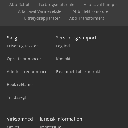
Abb Robot
Forbrugsmateriale
Alfa Laval Pumper
Sany Sy50U
Alfa Laval Varmeveksler
Abb Elektromotorer
Ultralydsapparater
Abb Transformers
Sany Sy75C
Sælg
Service og support
Priser og takster
Log ind
Oprette annoncer
Kontakt
Administrer annoncer
Eksempel-købskontrakt
Book reklame
Tillidssegl
Virksomhed
Juridisk information
Om os
Impressum