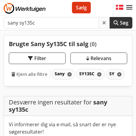
Sælg
Søg
Brugte Sany Sy135C til salg
(0)
Filter
Relevans
Sany
SY135C
SY
Fjern alle filtre
Desværre ingen resultater for
sany
sy135c
Vi informerer dig via e-mail, så snart der er nye
søgeresultater!