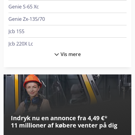
Genie S-65 Xc
Genie Zx-135/70
Jcb 155
Jcb 220X Lc
Vis mere
Jcb 533-105
Jcb 535-95
Jcb 86C-2
Jcb Js145W
Jcb Js175W
Indryk nu en annonce fra 4,49 €
*
Jcb S2046E
11 millioner af købere
venter på dig
Jcb S2632E