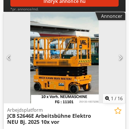
Indryk annonce nu
*pr. annonce/md.
Annoncer
1
/
16
Arbejdsplatform
JCB
S2646E Arbeitsbühne Elektro
NEU Bj. 2025 10x vor