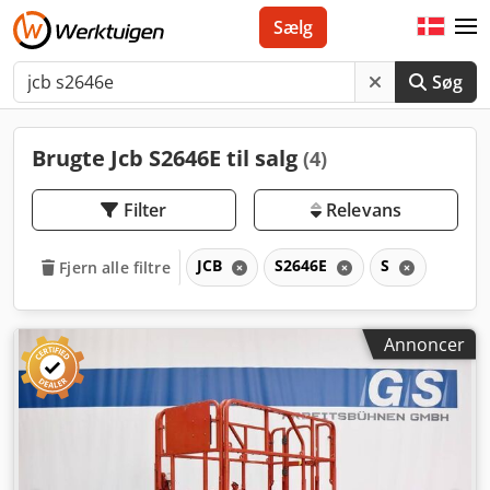
Sælg
Søg
Brugte Jcb S2646E til salg
(4)
Filter
Relevans
JCB
S2646E
S
Fjern alle filtre
Annoncer