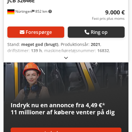
JCB
S2646E
9.000 €
Nürtingen
852 km
Fast pris plus moms
Forespørge
Ring op
Stand:
meget god (brugt)
, Produktionsår:
2021
,
driftstimer:
139 h
, maskine/køretøjsnummer:
16832
,
løftekapacitet:
450 kg
, samlet vægt:
2.528 kg
,
bygningshøjde:
2.400 mm
, brændstoftype:
elektrisk
,
batterispænding:
24 V
, produktbredde (maks.):
1.150 mm
,
arbejdshøjde:
10.100 mm
, 180726 Djdpfx Aeygpkdoafeck
Serienummer: 5313844 Batteridetaljer: 24V 240Ah
Indryk nu en annonce fra 4,49 €
*
11 millioner af købere
venter på dig