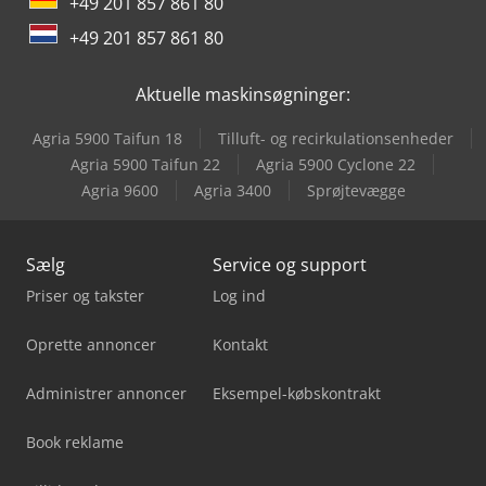
+49 201 857 861 80
Jcb Minigraver
+49 201 857 861 80
Jcb S2046E
Aktuelle maskinsøgninger:
Jcb S2632E
Agria 5900 Taifun 18
Tilluft- og recirkulationsenheder
Jcb S4550E
Agria 5900 Taifun 22
Agria 5900 Cyclone 22
Agria 9600
Agria 3400
Sprøjtevægge
Jcb Teleskoplæsser
Sælg
Service og support
Priser og takster
Log ind
Oprette annoncer
Kontakt
Administrer annoncer
Eksempel-købskontrakt
Book reklame