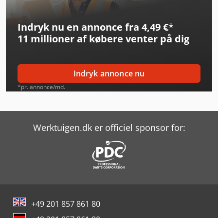
Jcb 525-60E
Indryk nu en annonce fra 4,49 €
*
Jcb 533-105
11 millioner af købere
venter på dig
Jcb 535-95
Jcb 540-140 Hi-Viz
Indryk annonce nu
Jcb 540-170
*pr. annonce/md.
Jcb 540-180
Jcb 8026 Cts
Werktuigen.dk er officiel sponsor for:
Jcb 86C-2
Jcb Hydradig 110W
Jcb Js145W
+49 201 857 861 80
Jcb Js175W