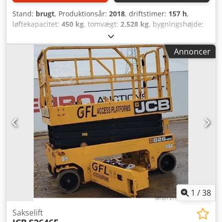
Stand:
brugt
, Produktionsår:
2018
, driftstimer:
157 h
,
løftekapacitet:
450 kg
, tomvægt:
2.528 kg
, bygningshøjde:
2.350 mm
, brændstoftype:
elektrisk
, samlet længde:
2.390
mm
, drivtype:
Elektro
, konstruktionsbredde:
1.150 mm
,
Annoncer
Sakselift Dcsdpfx Ajnk Unajafjk
1
/
38
Sakselift