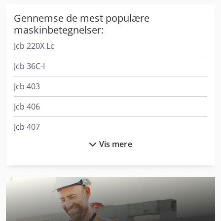
Gennemse de mest populære
maskinbetegnelser:
Jcb 220X Lc
Jcb 36C-I
Jcb 403
Jcb 406
Jcb 407
Vis mere
Jcb 409
Jcb 427
Jcb 4Cx
Jcb 525-60 Hi Viz