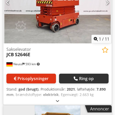
1
/
11
Sakselevator
JCB
S2646E
Neuss
593 km
Prisoplysninger
Ring op
Stand:
god (brugt)
, Produktionsår:
2021
, løftehøjde:
7.890
mm
, brændstoftype:
elektrisk
, Egenvægt: 2.663 kg
Arbejdshøjde: 989 cm CE-mærkning: ja Teknisk stand: god
Visuel stand: god Leveringsbetingelser: EXW
Annoncer
Produktionsland: Storbritannien Kontakt Christian Theißen