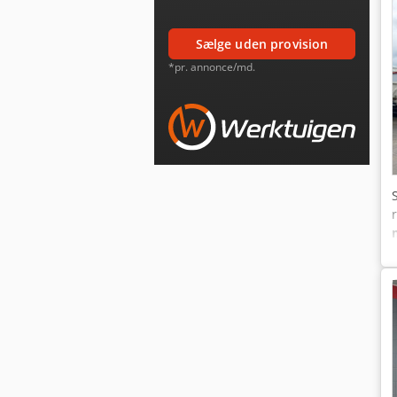
sælge uden provision
*pr. annonce/md.