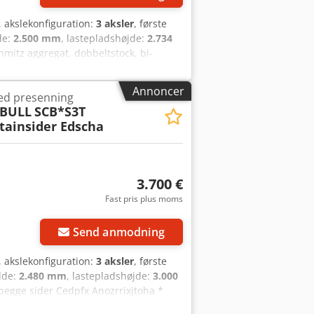
, akslekonfiguration:
3 aksler
, første
de:
2.500 mm
, lastepladshøjde:
2.734
hmitz aggregat, dobbeltstock, bi-
t Board, løfteaksel, styreaksel,
9.886 driftstimer 2 stk. tilgængelige
Annoncer
ed presenning
BULL
SCB*S3T
tainsider Edscha
3.700 €
Fast pris plus moms
Send anmodning
, akslekonfiguration:
3 aksler
, første
dde:
2.480 mm
, lastepladshøjde:
3.000
 begge sider Cedpfx Anozrrixjtoha *
 Luftaffjedret * Schmitz-aksler med