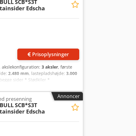
BULL
SCB*S3T
tainsider Edscha
Prisoplysninger
, akslekonfiguration:
3 aksler
, første
dde:
2.480 mm
, lastepladshøjde:
3.000
begge sider * Stødkiler *
 Chedezq Nzvepfx Antsa * Schmitz-
behold for fejl og mellemsalg.
Annoncer
ed presenning
BULL
SCB*S3T
tainsider Edscha