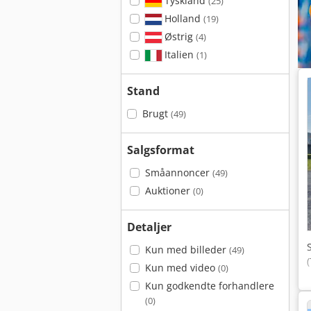
Tyskland
(25)
Holland
(19)
Østrig
(4)
Italien
(1)
Stand
Brugt
(49)
Salgsformat
Småannoncer
(49)
Auktioner
(0)
Detaljer
Kun med billeder
(49)
Kun med video
(0)
Kun godkendte forhandlere
(0)