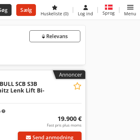
Søg
Sælg
Sprog
Huskeliste
(0)
Log ind
Menu
Relevans
Annoncer
BULL
SCB S3B
tz Lenk Lift Bi-
m
19.900 €
Fast pris plus moms
Send anmodning