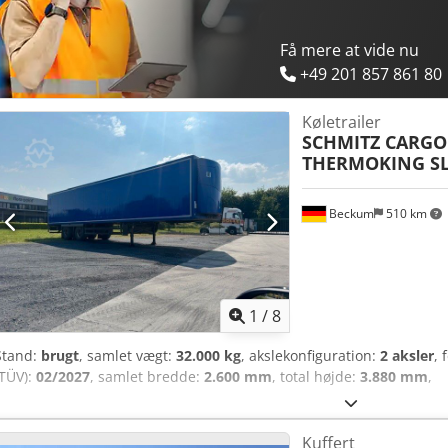
Få mere at vide nu
+49 201 857 861 80
Køletrailer
SCHMITZ CARGO
THERMOKING SL
Beckum
510 km
1
/
8
Stand:
brugt
, samlet vægt:
32.000 kg
, akslekonfiguration:
2 aksler
, 
(TÜV):
02/2027
, samlet bredde:
2.600 mm
, total højde:
3.880 mm
,
Kuffert