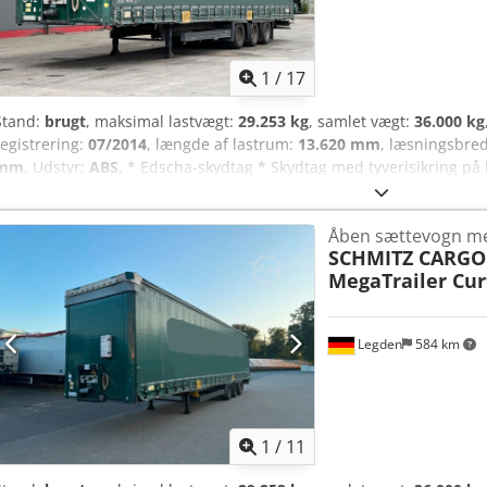
1
/
17
Stand:
brugt
, maksimal lastvægt:
29.253 kg
, samlet vægt:
36.000 kg
registrering:
07/2014
, længde af lastrum:
13.620 mm
, læsningsbre
mm
, Udstyr:
ABS
, * Edscha-skydtag * Skydtag med tyverisikring på
Stødkiler * Opbevaringskasse * CodeXL * Wabco Trailer EBS-E * Luf
skivebremser ----Internt køretøjsnummer: 12288 Fejl og forudgåend
Åben sættevogn m
SCHMITZ CARGO
MegaTrailer Cur
Legden
584 km
1
/
11