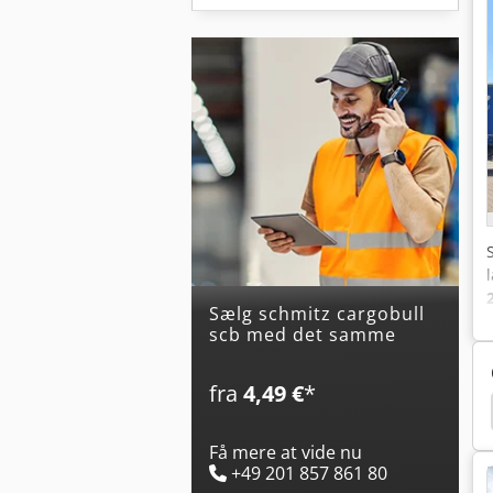
Sælg schmitz cargobull
scb med det samme
fra
4,49 €
*
bull Sko
Sor Iberica
Krone Sd
Kögel Box
Få mere at vide nu
+49 201 857 861 80