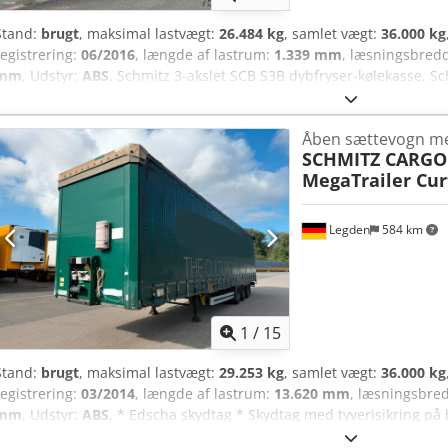
Stand:
brugt
, maksimal lastvægt:
26.484 kg
, samlet vægt:
36.000 kg
registrering:
06/2016
, længde af lastrum:
1.339 mm
, læsningsbred
mm
, Udstyr:
ABS
, Schmitz 3-akslet SCB S3B dybfryser-kølekasse, Sc
temperatur, luftaffjedret, skivebremser, Schmitz-aksler, Wabco Smar
pallekasse, Alcoa alufælge, EBS, ABS 1. ejer Chsdpfx Anjzp A D Ijtea 
Åben sættevogn m
SCHMITZ CARGO
MegaTrailer Cur
Legden
584 km
1
/
15
Stand:
brugt
, maksimal lastvægt:
29.253 kg
, samlet vægt:
36.000 kg
registrering:
03/2014
, længde af lastrum:
13.620 mm
, læsningsbre
mm
, Udstyr:
ABS
, * Edscha skydtag * Skydtag med tyverisikring på
Støtteklodser * Opbevaringskasse * CodeXL * Wabco Trailer EBS-E *