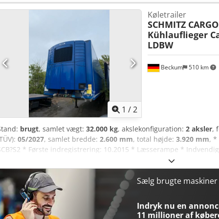
skivebremse ----Internt køretøjsnummer: 12289 Med forbehold for f
Køletrailer
SCHMITZ CARGO
Kühlauflieger Ca
LDBW
Beckum
510 km
1
/
2
Stand:
brugt
, samlet vægt:
32.000 kg
, akslekonfiguration:
2 aksler
, 
(TÜV):
05/2027
, samlet bredde:
2.600 mm
, total højde:
3.920 mm
, 
SCB?S2 * Første indregistrering: 10.2015 * Læsserampe * Indvendi
bredde * 2,45 m højde * Udvendig længde * 13,90 m længde * 2,6
Saddelhøjde: 1,19 m * TÜV (tysk teknisk kontrol): April 2027 * Egenv
Totalvægt: 32000 kg * Tysk køretøj * Tyske køretøjspapirer * Klar til 
Sælg brugte maskine
Indryk nu en annonce
11 millioner af køber