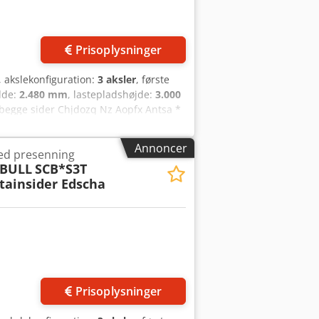
Prisoplysninger
, akslekonfiguration:
3 aksler
, første
dde:
2.480 mm
, lastepladshøjde:
3.000
 begge sider Chjdozq Nz Aopfx Antsa *
taffjedret * Schmitz-aksler med
e salg forbeholdes.
Annoncer
ed presenning
BULL
SCB*S3T
tainsider Edscha
Prisoplysninger