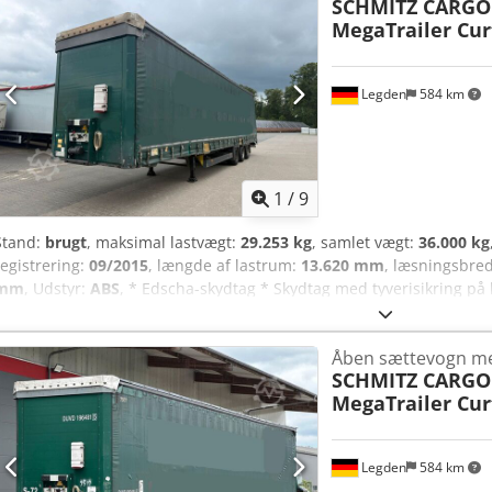
SCHMITZ CARGO
Anteha - E-mail: - Hjemmeside:
MegaTrailer Cur
Legden
584 km
1
/
9
Stand:
brugt
, maksimal lastvægt:
29.253 kg
, samlet vægt:
36.000 kg
registrering:
09/2015
, længde af lastrum:
13.620 mm
, læsningsbre
mm
, Udstyr:
ABS
, * Edscha-skydtag * Skydtag med tyverisikring på 
Opbevaringskasse * CodeXL * Wabco-trailer EBS-E * Luftaffjedring
aksler med skivebremser ----Internt køretøjsnummer: 12286 Med for
Åben sættevogn m
SCHMITZ CARGO
MegaTrailer Cur
Legden
584 km