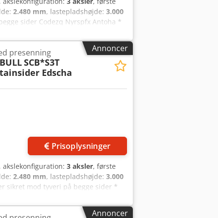
, akslekonfiguration:
3 aksler
, første
dde:
2.480 mm
, lastepladshøjde:
3.000
å begge sider Codezq Nyrspfx Antoha *
Luftaffjedret * Schmitz-aksler med
fejl og mellemsalg
Annoncer
ed presenning
BULL
SCB*S3T
tainsider Edscha
Prisoplysninger
, akslekonfiguration:
3 aksler
, første
dde:
2.480 mm
, lastepladshøjde:
3.000
 sikret mod tyveri på begge sider *
affjedret * Schmitz-aksler med
nternt køretøjsnummer: 12285 Med
Annoncer
ed presenning