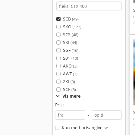
SCB
(49)
SKO
(122)
SCS
(48)
SKI
(44)
SGF
(16)
S01
(10)
AKO
(3)
AWF
(3)
ZKI
(3)
SCF
(3)
Vis mere
Pris:
-
Kun med prisangivelse