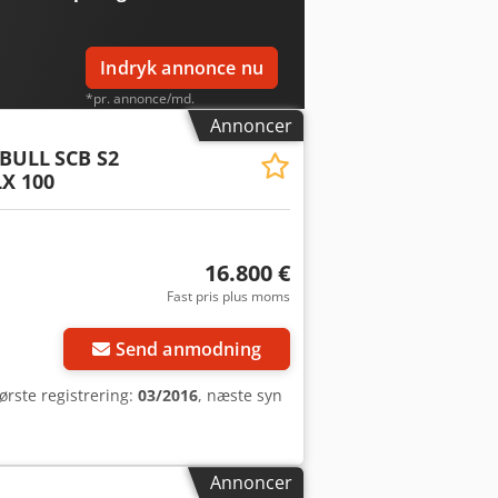
Indryk annonce nu
*pr. annonce/md.
Annoncer
BULL
SCB S2
X 100
16.800 €
Fast pris plus moms
Send anmodning
første registrering:
03/2016
, næste syn
Annoncer