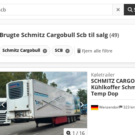
Brugte Schmitz Cargobull Scb til salg
(49)
Schmitz Cargobull
SCB
Fjern alle filtre
Køletrailer
SCHMITZ CARGO
Kühlkoffer Schmi
Temp Dop
Wenzendorf
323 k
1
/
16