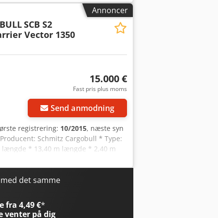
ejl og mellemsalg.
Annoncer
BULL
SCB S2
rrier Vector 1350
15.000 €
Anmod om flere
Fast pris plus moms
billeder
Send anmodning
første registrering:
10/2015
, næste syn
* Producent: Schmitz Cargobull * Type:
g længde * 13,40 m længde * 2,40 m
0 m bredde Chedpfxjzqxqae Antja *
ægt: 9600 kg * Nyttelast: 22400 kg *
levering
r med det samme
 fra 4,49 €
*
e
venter på dig