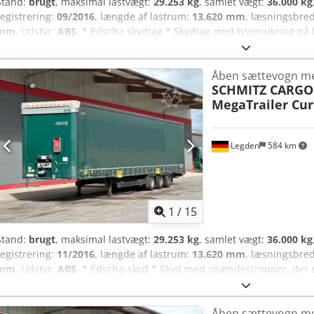
Stand:
brugt
, maksimal lastvægt:
29.253 kg
, samlet vægt:
36.000 kg
registrering:
09/2016
, længde af lastrum:
13.620 mm
, læsningsbre
mm
, Udstyr:
ABS
, * Edscha skydtag * Skydtag med tyverisikring p
Støtteklodser * Opbevaringskasse * CodeXL * Wabco trailer EBS-E * 
skivebremser ----Internt køretøjsnummer: 12287 Med forbehold for 
Åben sættevogn m
SCHMITZ CARGO
MegaTrailer Cur
Legden
584 km
1
/
15
Stand:
brugt
, maksimal lastvægt:
29.253 kg
, samlet vægt:
36.000 kg
registrering:
11/2016
, længde af lastrum:
13.620 mm
, læsningsbre
mm
, Udstyr:
ABS
, * Edscha-skyd * Skyd med spændestropper, der er
Stødkiler * Opbevaringskasse * CodeXL * Wabco-trailer EBS-E * Luft
skivebremser Chjdpfx Aszq Nx Isntja * Serienummer: 11.2026 ----I
Åben sættevogn m
forbehold for fejl og mellemsalg.