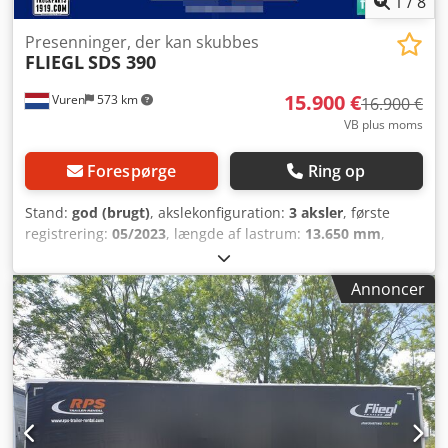
1
/
8
Presenninger, der kan skubbes
FLIEGL
SDS 390
15.900 €
Vuren
573 km
16.900 €
VB plus moms
Forespørge
Ring op
Stand:
god (brugt)
, akslekonfiguration:
3 aksler
, første
registrering:
05/2023
, længde af lastrum:
13.650 mm
,
læsningsbredde:
2.490 mm
, lastepladshøjde:
3.010 mm
,
samlet længde:
13.900 mm
, samlet bredde:
2.550 mm
,
Annoncer
total højde:
4.000 mm
, affjedring:
luft
, dækstørrelse:
435/50R19,5
, farve:
anden
, Produktionsår:
2023
, Udstyr:
ABS
, = Yderligere muligheder og tilbehør = - EBS =
Bemærkninger = Antal aksler: 3, egenvægt: 6080 kg,
totalvægt: 39000 kg, type af chassis: fuldt chassis, kingpin-
størrelse: 2 tommer, affjedringstype: luftaffjedring, ABS,
EBS, opbygningsår: 2023, materiale til sidevæg:
presenning, toldsnor, skydetag, akseltype: SAF = Yderligere