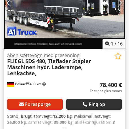
1
/
16
Åben sættevogn med presenning
FLIEGL
SDS 480, Tieflader Stapler
Maschinen hydr. Laderampe,
Lenkachse,
78.400 €
Bakum
403 km
Fast pris plus moms
Forespørge
Ring op
Stand:
brugt
, tomvægt:
12.200 kg
, maksimal lastvægt:
26.800 kg
, samlet vægt:
39.000 kg
, akslekonfiguration:
3
aksler
, første registrering:
09/2024
, affjedring:
luft
,