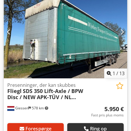
1
/
13
Presenninger, der kan skubbes
Fliegl
SDS 350 Lift-Axle / BPW
Disc / NEW APK-TÜV / NL...
5.950 €
Giessen
578 km
Fast pris plus moms
Forespørge
Ring op