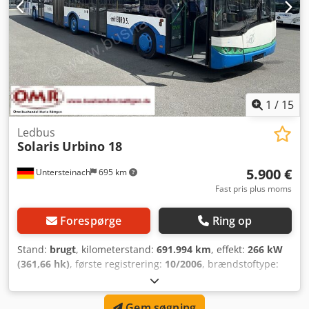
1
/
15
Ledbus
Solaris
Urbino 18
5.900 €
Untersteinach
695 km
Fast pris plus moms
Forespørge
Ring op
Stand:
brugt
, kilometerstand:
691.994 km
, effekt:
266 kW
(361,66 hk)
, første registrering:
10/2006
, brændstoftype:
diesel
, antal sæder:
53
, geartype:
automatisk
,
emissionsklasse:
Euro 5
, farve:
hvid
, bremser:
retarder
,
Gem søgning
samlet længde:
18.000 mm
, samlet bredde:
2.850 mm
,