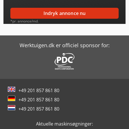
afvige fra det faktiske køretøj. Altid over 300 køretøjer på
lager. = Yderligere information = Motorvolumen: 9.186 cc
Indryk annonce nu
Motormærke: DAF
*pr. annonce/md.
Werktuigen.dk er officiel sponsor for:
+49 201 857 861 80
+49 201 857 861 80
+49 201 857 861 80
Aktuelle maskinsøgninger: