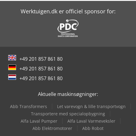
Haas Tm-1
Werktuigen.dk er officiel sponsor for:
Haas Tm-1P
Haas Tm-2
Haas Umc-500
+49 201 857 861 80
Haas Umc-750
+49 201 857 861 80
Kami Fkm 560 Hsa Ii-1
+49 201 857 861 80
Knuth Kb 1400
Aktuelle maskinsøgninger:
Maka Pa 37
Abb Transformers
Let varevogn & lille transportvogn
Mecal Mc 304 Atlas
Transportere med specialopbygning
Alfa Laval Pumper
Alfa Laval Varmeveksler
Stama Mc 331
Abb Elektromotorer
Abb Robot