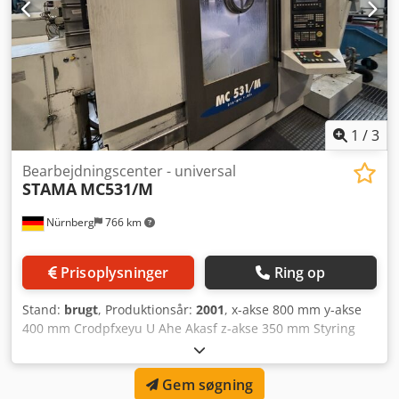
1
/
3
Bearbejdningscenter - universal
STAMA
MC531/M
Nürnberg
766 km
Prisoplysninger
Ring op
Stand:
brugt
, Produktionsår:
2001
, x-akse 800 mm y-akse
400 mm Crodpfxeyu U Ahe Akasf z-akse 350 mm Styring
SIN840D A-akse 360 x 0,001 ° B-akse -30 - +90 x 0,001 °
Emnestørrelse diameter 15 - 80 mm Emnelængde - maks.
Gem søgning
800 mm Værktøjsoptagelse SK40 Spindelhastigheder -