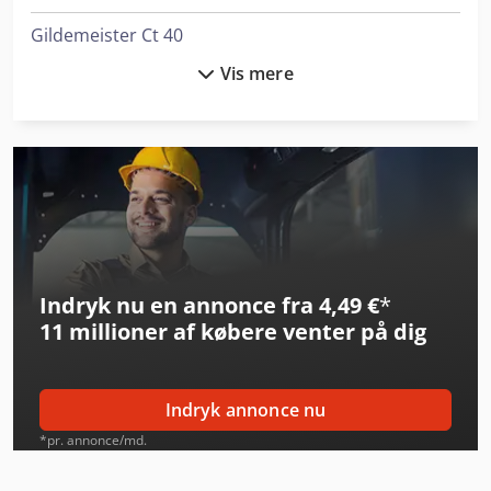
Gildemeister Ct 40
Vis mere
Gildemeister Mf Twin 65
Gildemeister Twin 42
Haas St-10
Haas St-10Y
Haas St-15
Indryk nu en annonce fra 4,49 €
*
Haas St-20
11 millioner af købere
venter på dig
Haas St-25
Haas St-30
Indryk annonce nu
Haas St-30Y
*pr. annonce/md.
Haas St-40