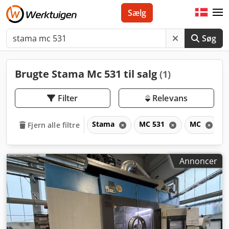
Sælg
Søg
Brugte Stama Mc 531 til salg
(1)
Filter
Relevans
Stama
MC 531
MC
Fjern alle filtre
Annoncer