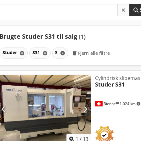
Brugte Studer S31 til salg
(1)
Studer
S31
S
Fjern alle filtre
Cylindrisk slibemas
Studer
S31
Bienne
1.024 km
1
/
13