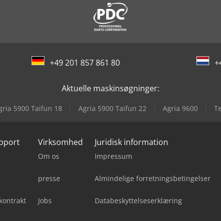
+49 201 857 861 80
+
Aktuelle maskinsøgninger:
gria 5900 Taifun 18
Agria 5900 Taifun 22
Agria 9600
T
upport
Virksomhed
Juridisk information
Om os
Impressum
presse
Almindelige forretningsbetingelser
kontrakt
Jobs
Databeskyttelseserklæring