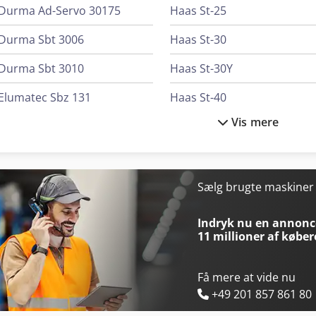
renoveret. Hydraulik Afmontering, kontrol af motor, udskiftning af s
Durma Ad-Servo 30175
Haas St-25
af hydraulikblok. X-akse Afmontering, udskiftning af slidte dele so
renovering af hydraulikstempel, opretning af borde. Z-akse Afmonte
Durma Sbt 3006
Haas St-30
af slidte og defekte dele, renovering af hydraulikstempel, ny lake
udskiftning af diverse relæer. Lakering Farver: Hvid RAL 9003 og gr
Durma Sbt 3010
Haas St-30Y
fabriksprotokol. Kontrol og rengøring af diverse tilbehør.
Elumatec Sbz 131
Haas St-40
Vis mere
Felder K 740 S
Haas Umc-500Ss
Haas St-10Y
Haas Vf-3Ss
Haas St-15Y
Haas Vf-3Ssyt
Sælg brugte maskine
Haas St-20
Index Ms32-6
Indryk nu en annonce
11 millioner af køber
Få mere at vide nu
+49 201 857 861 80