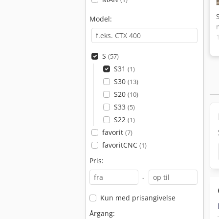
Model:
S
(57)
S31
(1)
S30
(13)
S20
(10)
S33
(5)
S22
(1)
favorit
(7)
favoritCNC
(1)
Pris:
-
Kun med prisangivelse
Årgang: