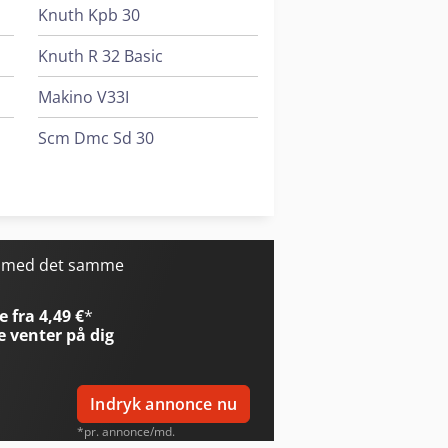
langer og defekte/slidte dele. Kontrol
Knuth Kpb 30
m O-ringe, pakninger, segmenter mv.,
ring, opretning af borde, udskiftning
Knuth R 32 Basic
ring. El-skab Komplet gennemgang,
å RAL 7011 Geometri iht.
Makino V33I
Scm Dmc Sd 30
Stama Mc 331
Stama Mc 531
r med det samme
 fra 4,49 €
*
e
venter på dig
Indryk annonce nu
*pr. annonce/md.