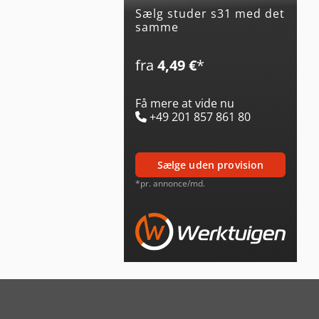
Sælg studer s31 med det
samme
fra
4,49 €
*
Få mere at vide nu
+49 201 857 861 80
sælge uden provision
*pr. annonce/md.