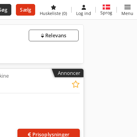
Søg
Sælg
Sprog
Huskeliste
(0)
Log ind
Menu
Relevans
Annoncer
kine
Prisoplysninger