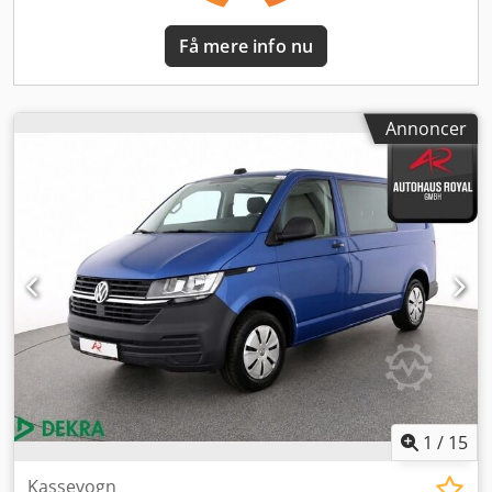
Få mere info nu
Annoncer
1
/
15
Kassevogn