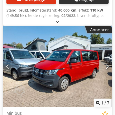
Stand:
brugt
, kilometerstand:
40.000 km
, effekt:
110 kW
(149,56 hk)
, første registrering:
02/2022
, brændstoftype:
diesel
, samlet vægt:
3.200 kg
, næste syn (TÜV):
01/2028
,
farve:
hvid
, geartype:
mekanisk
, emissionsklasse:
Euro 6
,
Annoncer
antal sæder:
6
, Udstyr:
ABS, centrallås, elektronisk
stabilitetsprogram (ESP), firehjulstræk, klimaanlæg,
parkeringsvarmer, sodfilter
, lang akselafstand
Servostyring, elektriske vinduer, opvarmede sidespejle,
radio, tagbøjler, kurvelys, tågeforlygter, Apple CarPlay er
muligt, Sortimo værkstedsreoler, 1. ejer, servicebog, meget
ren, levering i hele landet 295,- EUR + moms,
anhængertræk 790,- EUR + moms. Ingen
reparationsbaglog, kontrolleret på værksted. Prøvetur er
muligt, levering i hele landet 295,- EUR + moms. Dcjdsztg
Uljpfx Apvsk Nr.: 699 Åbningstider: Mandag-fredag 8.00-
12.00 og 13.30-17.00, lørdag 9.00-11.30. Flere køretøjer
findes på:
1
/
7
Minibus