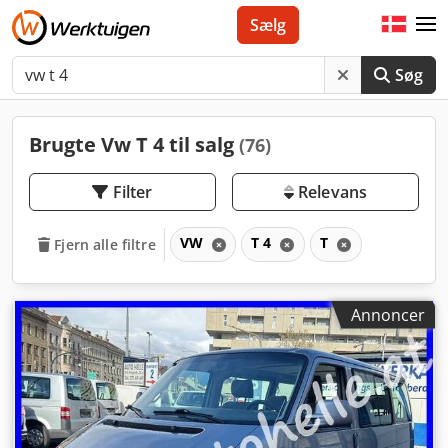
Sælg
Søg
Brugte Vw T 4 til salg
(76)
Filter
Relevans
VW
T 4
T
Fjern alle filtre
Annoncer