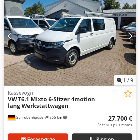
parkeringsvarmer, sodfilter
, Fjernbetjening, opvarmede
sidespejle, radio, presenning med bøjler, mulighed for
Apple CarPlay, landsdækkende levering 295 EUR + moms,
garanti og prøvekørsel tilbydes gerne Nr: 032 Djdpfx Apjztg
U Eevock Åbningstider: Man-fre 8.00-12.00 og 13.30-17.00,
lørdag 9.00-11.30 Flere køretøjer på:
1
/
9
Kassevogn
VW
T6.1 Mixto 6-Sitzer 4motion
lang Werkstattwagen
27.700 €
Schrobenhausen
866 km
Fast pris plus moms
Forespørge
Ring op