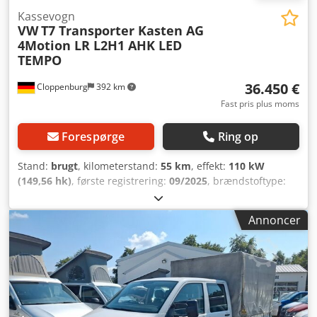
Kassevogn
VW
T7 Transporter Kasten AG
4Motion LR L2H1 AHK LED
TEMPO
36.450 €
Cloppenburg
392 km
Fast pris plus moms
Forespørge
Ring op
Stand:
brugt
, kilometerstand:
55 km
, effekt:
110 kW
(149,56 hk)
, første registrering:
09/2025
, brændstoftype:
diesel
, tomvægt:
2.081 kg
, maksimal lastvægt:
1.144 kg
,
samlet vægt:
3.225 kg
, akselafstand:
3.500 mm
, næste syn
Annoncer
(TÜV):
09/2027
, farve:
hvid
, emissionsklasse:
Euro 6
, antal
sæder:
3
, lastepladsvolumen:
6,9 m³
, længde af lastrum:
2.850 mm
, læsningsbredde:
1.710 mm
, lastepladshøjde:
1.380 mm
, bygningshøjde:
1.983 mm
, arbejdsbredde:
2.147 mm
, Udstyr:
ABS, airbag, bordincomputer,
brugtvognsgaranti, centrallås, elektronisk
stabilitetsprogram (ESP), fartpilot, firehjulstræk,