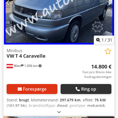
1
/
31
Minibus
VW
T 4 Caravelle
14.800 €
Wien
1.006 km
Fast pris Moms ikke
fradragsberettiget
Forespørge
Ring op
Stand:
brugt
, kilometerstand:
297.679 km
, effekt:
75 kW
(101,97 hk)
, brændstoftype:
diesel
, geartype:
mekanisk
,
samlet vægt:
2.700 kg
, første registrering:
08/1998
,
emissionsklasse:
Euro 3
, farve:
sølvfarvet
, antal sæder:
8
,