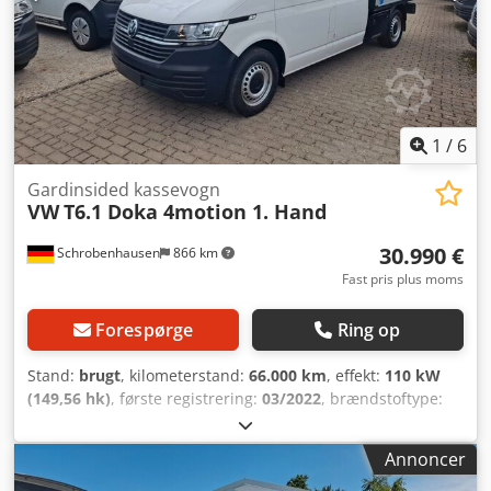
Prøvekørsel er muligt, landsdækkende levering 295,- EUR +
moms. Dcjdszthacspfx Apvsk Nr.: 257 Åbningstider: Man-
fre 8.00-12.00 og 13.30-17.00, lørdag 9.00-11.30. Flere
køretøjer findes på:
1
/
6
Gardinsided kassevogn
VW
T6.1 Doka 4motion 1. Hand
30.990 €
Schrobenhausen
866 km
Fast pris plus moms
Forespørge
Ring op
Stand:
brugt
, kilometerstand:
66.000 km
, effekt:
110 kW
(149,56 hk)
, første registrering:
03/2022
, brændstoftype:
diesel
, samlet vægt:
3.000 kg
, næste syn (TÜV):
05/2028
,
farve:
hvid
, geartype:
mekanisk
, emissionsklasse:
Euro 6
,
Annoncer
antal sæder:
6
, Udstyr:
ABS, centrallås, elektronisk
stabilitetsprogram (ESP), firehjulstræk, klimaanlæg,