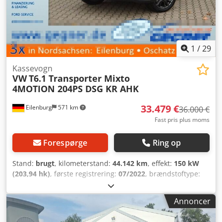
9.00-11.30 Dcedezr Aivjpfx Apvok Flere køretøjer på :
1
/
29
Kassevogn
VW
T6.1 Transporter Mixto
4MOTION 204PS DSG KR AHK
33.479 €
Eilenburg
571 km
36.000 €
Fast pris plus moms
Forespørge
Ring op
Stand:
brugt
, kilometerstand:
44.142 km
, effekt:
150 kW
(203,94 hk)
, første registrering:
07/2022
, brændstoftype:
diesel
, samlet vægt:
3.200 kg
, farve:
hvid
, geartype:
automatisk
, emissionsklasse:
Euro 6
, antal sæder:
5
,
Annoncer
samlet længde:
4.904 mm
, samlet bredde:
1.904 mm
, total
højde:
1.970 mm
, Produktionsår:
2021
, Udstyr:
ABS,