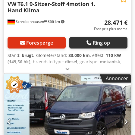
VW
T6.1 9-Sitzer-Stoff 4motion 1.
Hand Klima
28.471 €
Schrobenhausen
866 km
Fast pris plus moms
Forespørge
Ring op
Stand:
brugt
, kilometerstand:
83.000 km
, effekt:
110 kW
(149,56 hk)
, brændstoftype:
diesel
, geartype:
mekanisk
,
første registrering:
09/2020
, næste syn (TÜV):
09/2027
,
emissionsklasse:
Euro 6
, farve:
rød
, antal sæder:
9
, Udstyr:
Annoncer
ABS, centrallås, elektronisk stabilitetsprogram (ESP),
firehjulstræk, immobilizersystem, klimaanlæg, sodfilter
,
Servostyring, elektriske vinduer, opvarmede sidespejle,
radio, ekstra varmer, 1. ejer, servicebog, meget ren,
landsdækkende levering 295.-EUR + moms, anhængertræk
inkl. montering 790.-EUR + moms. Ingen
reparationsophobning, værkstedskontrolleret. Prøvekørsel
muligt, landsdækkende levering 295.-EUR + moms. Nr: 866.
Åbningstider: Man-fre 8.00-12.00 og 13.30-17.00, lørdag