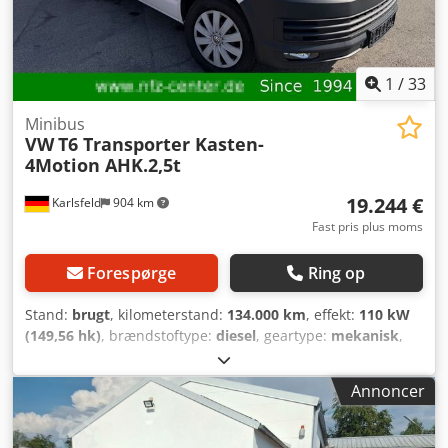
1
/
33
Minibus
VW
T6 Transporter Kasten-
4Motion AHK.2,5t
19.244 €
Karlsfeld
904 km
Fast pris plus moms
Forespørge
Ring op
Stand:
brugt
, kilometerstand:
134.000 km
, effekt:
110 kW
(149,56 hk)
, brændstoftype:
diesel
, geartype:
mekanisk
,
første registrering:
08/2019
, emissionsklasse:
Euro 6
, farve:
hvid
, antal sæder:
2
, Udstyr:
ABS, brugtvognsgaranti,
Annoncer
centrallås, elektronisk stabilitetsprogram (ESP),
firehjulstræk, immobilizersystem, klimaanlæg,
navigationssystem, parkeringsvarmer, sodfilter
, Særligt