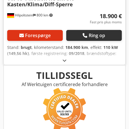
Kasten/Klima/Diff-Sperre
18.900 €
Hilpoltstein
800 km
Fast pris plus moms
Forespørge
Ring op
Stand:
brugt
, kilometerstand:
184.900 km
, effekt:
110 kW
(149,56 hk)
, første registrering:
09/2018
, brændstoftype:
diesel
, samlet vægt:
3.200 kg
, farve:
hvid
, geartype:
mekanisk
, emissionsklasse:
Euro 6
, antal sæder:
3
, Udstyr:
ABS, centrallås, firehjulstræk, klimaanlæg, sodfilter
, VW
TILLIDSSEGL
T6 4-Motion ROCKTON kassevogn Dcodex Uvbmspfx Apvsk
med værkstedsudstyr Manuel gearkasse, aircondition, 3
Af Werktuigen certificerede forhandlere
sæder, differentialespærre, skillevæg, trægulv,
parkeringssensorer for og bag, EURO 6, 2x elektriske
vinduer, el-spejle, ABS.