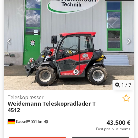
kW, 550 driftstimer. Weidemann-optag hydraulisk, 3.
kreds. Firehjulstræk, hydrostat, 2 køre-hastigheder.
Vejregistrering. Jordskovl, pallegafler, demomaskine. Tilladt
totalvægt: 3.300 kg. Årgang: 2021. FOR OS ER STANDEN OG
MAVEFØLELSEN AFGØRENDE, PRISEN KOMMER I ANDEN
RÆKKE. Ved yderligere spørgsmål er du velkommen til at
kontakte Hr. Faller på det oplyste nummer. Cedpfxsvicx Aj
Amhsrf *BYTTE, INDREGNING ELLER BELÅNING AF DIT
KØRETØJ SAMT FINANSIERING MULIGT! Alle oplysninger
uden garanti.* Yderligere tilbud kan findes på vores
hjemmeside. Beskrivelsen og de angivne data udgør ingen
garanti og er ikke bindende. Købsaftalen, som indgås ved
køb på forhandlerens adresse, er bindende. Der tages
1
/
7
forbehold for fejl og mellemsalg!
Teleskoplæsser
Weidemann
Teleskopradlader T
4512
43.500 €
Kassel
551 km
Fast pris plus moms