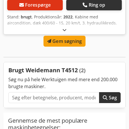
Forespørge
Ring op
Stand:
brugt
, Produktionsår:
2022
, Kabine med
aircondition, dæk 400/60 - 15, 20 km/t, 3. hydraulikkreds.
Crsdpfx Aetrdz Nsmhof
Gem søgning
Brugt Weidemann T4512
(2)
Søg nu på hele Werktuigen med mere end 200.000
brugte maskiner.
Søg
Gennemse de mest populære
maskinbetegnelser: