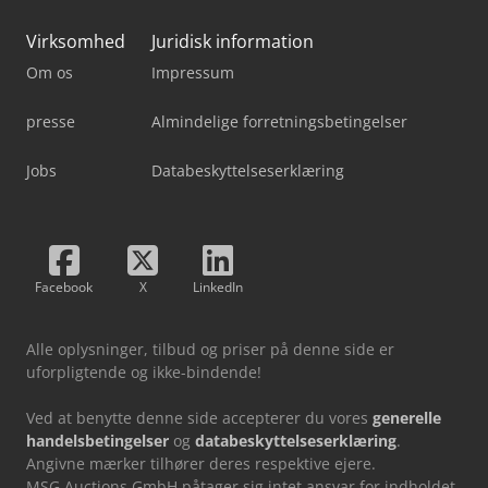
Virksomhed
Juridisk information
Om os
Impressum
presse
Almindelige forretningsbetingelser
Jobs
Databeskyttelseserklæring
Facebook
X
LinkedIn
Alle oplysninger, tilbud og priser på denne side er
uforpligtende og ikke-bindende!
Ved at benytte denne side accepterer du vores
generelle
handelsbetingelser
og
databeskyttelseserklæring
.
Angivne mærker tilhører deres respektive ejere.
MSG Auctions GmbH påtager sig intet ansvar for indholdet