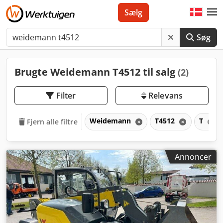
Sælg
Søg
Brugte Weidemann T4512 til salg
(2)
Filter
Relevans
Weidemann
T4512
T
Fjern alle filtre
Annoncer