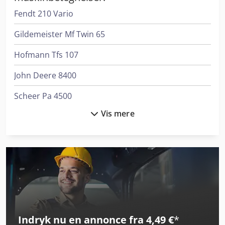
Fendt 210 Vario
Gildemeister Mf Twin 65
Hofmann Tfs 107
John Deere 8400
Scheer Pa 4500
Vis mere
Valtra S354
Weidemann 1280
Weidemann 4080
Weiler Da 210
Weiler Dz 45
Indryk nu en annonce fra 4,49 €
*
Weiler E 110