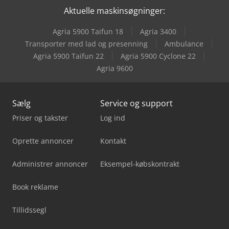
Aktuelle maskinsøgninger:
Weinbrenner Tsv 16/4100
Agria 5900 Taifun 18
Agria 3400
Weinbrenner Tsv 20/4100
Transporter med lad og presenning
Ambulance
Agria 5900 Taifun 22
Agria 5900 Cyclone 22
Weinbrenner Tsv 6/3050
Agria 9600
Sælg
Service og support
Priser og takster
Log ind
Oprette annoncer
Kontakt
Administrer annoncer
Eksempel-købskontrakt
Book reklame
Tillidssegl