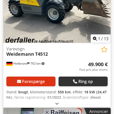
1
/
13
Varevogn
Weidemann
T4512
49.900 €
Heilbronn
792 km
Fast pris plus moms
Forespørge
Ring op
Stand:
brugt
, kilometerstand:
550 km
, effekt:
18 kW (24,47
hk)
, første registrering:
01/2022
, brændstoftype:
diesel
,
samlet vægt:
3.300 kg
, farve:
gul
, geartype:
mekanisk
,
affjedring:
anden
, driftstimer:
550 h
, Udstyr:
firehjulstræk
,
Annoncer
Velegnet til vejregistrering, diesel. Idriftsat 02.01.2022. 18