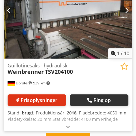
1
/
10
Guillotinesaks - hydraulisk
Weinbrenner
TSV204100
Dorsten
539 km
Prisoplysninger
Ring op
Stand:
brugt
, Produktionsår:
2018
, Pladebredde: 4050 mm
Pladetykkelse: 20 mm Stativbredde: 4100 mm Frihøjde
mellem stativer: 4200 mm Slaghastighed: 10-20 slag/min
Arbejdsttryk: 250 bar Samlet effektbehov: 85 kW Maskinens