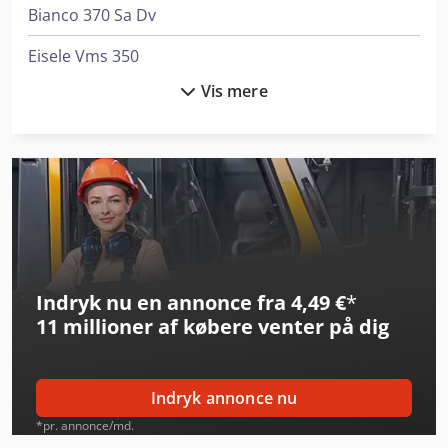
Bianco 370 Sa Dv
Eisele Vms 350
Vis mere
Eisele Vms 370
Gildemeister Ct 40
Gildemeister Gs 20-6
Haas St-20
Haas St-20Y
Indryk nu en annonce fra 4,49 €
*
Haas Umc-500
11 millioner af købere
venter på dig
Knuth V-Turn 410 Pro
Metallkraft Fsbm 1020-20 S2
Indryk annonce nu
Metallkraft Tbs 2001-12
*pr. annonce/md.