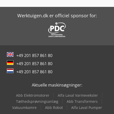
Panhans 680/200
Tornos Evodeco 16/10
Werktuigen.dk er officiel sponsor for:
Tornos Swiss Dt 26
Tornos Swiss Gt 26
Traub Tna400
+49 201 857 861 80
Weiler E 60
+49 201 857 861 80
Weinbrenner Gp 100
+49 201 857 861 80
Weinbrenner Gp 200
Aktuelle maskinsøgninger:
Weinbrenner Gp 80
Abb Elektromotorer
Alfa Laval Varmeveksler
Weinbrenner Tsv 16/4100
Tæthedsprøvningsanlæg
Abb Transformers
Vakuumkamre
Abb Robot
Alfa Laval Pumper
Wissner Gamma 605