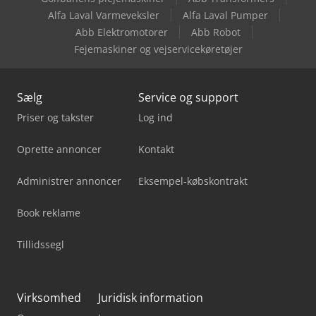
Weima Zm 30
Alfa Laval Varmeveksler
Alfa Laval Pumper
Abb Elektromotorer
Abb Robot
Wood-Mizer Eg300
Fejemaskiner og vejservicekøretøjer
Sælg
Service og support
Priser og takster
Log ind
Oprette annoncer
Kontakt
Administrer annoncer
Eksempel-købskontrakt
Book reklame
Tillidssegl
Virksomhed
Juridisk information