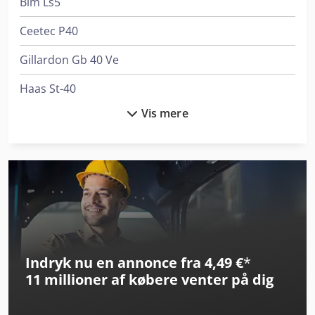
Blm Ls5
Ceetec P40
Gillardon Gb 40 Ve
Haas St-40
Vis mere
Haas Vf-5/40Xt
Holz-Her Tectra 6120 Power
Holzkraft Llb 30
Holzkraft Minimax Fs 41Es Tersa
Holzkraft Minimax Si 400Es 32 M A
Indryk nu en annonce fra 4,49 €
*
Holzkraft Vsa 38 L
11 millioner af købere
venter på dig
Kapema Zs 40H