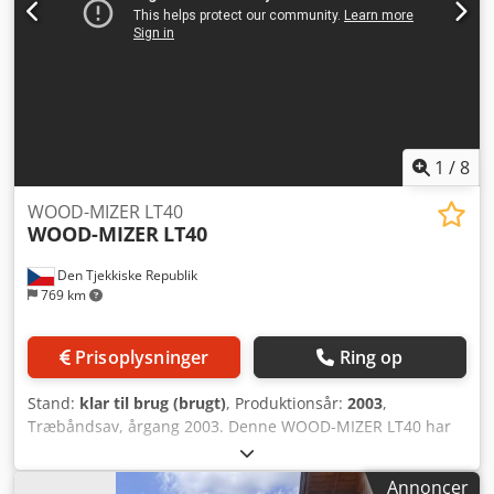
1
/
8
WOOD-MIZER LT40
WOOD-MIZER
LT40
Den Tjekkiske Republik
769 km
Prisoplysninger
Ring op
Stand:
klar til brug (brugt)
, Produktionsår:
2003
,
Træbåndsav, årgang 2003. Denne WOOD-MIZER LT40 har
et fuldt hydraulisk system og drives af en 3 år gammel
Kohler-benzinmotor med 1.100 driftstimer. Det samlede
Annoncer