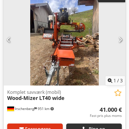
antal driftstimer er 4.300, og saven blev gennemgået en
komplet service i 2026, hvilket sikrer, at den fungerer fuldt
ud. Hvis du leder efter en sav med høj ydeevne, bør du
overveje den WOOD-MIZER LT40, som vi har til salg.
Kontakt os for yderligere oplysninger. • Udstyr: Fuldt
hydraulisk sav Credpfx Acezg Epzo Hjf • Motor: Kohler-
benzinmotor, 3 år gammel, 1.100 driftstimer • Samlet
driftstimer: 4.300 • Vedligeholdelse/Tilstand: Komplet
serviceret i 2026; fuldt funktionsdygtig
1
/
3
Komplet savværk (mobil)
Wood-Mizer
LT40 wide
41.000 €
Irschenberg
951 km
Fast pris plus moms
Forespørge
Ring op