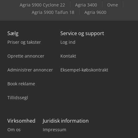
Kapema Zs 40H
Agria 5900 Cyclone 22
Agria 3400
Ovne
Agria 5900 Taifun 18
Agria 9600
Kayakocvib Kvm 40
Sælg
Service og support
Priser og takster
Log ind
Oprette annoncer
Kontakt
Administrer annoncer
Eksempel-købskontrakt
Book reklame
Tillidssegl
Virksomhed
Juridisk information
Om os
Impressum