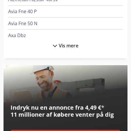
Avia Fne 40 P
Avia Fne 50 N
Axa Dbz
Vis mere
Axa Vcc 50
Axa Vhc 3 - Xts
Axa Vpc 45 U
Axa Vpc 50
Dalex Pl 40
Indryk nu en annonce fra 4,49 €
*
Haas Ec-400
11 millioner af købere
venter på dig
Haas St-40
Haas Umc-500