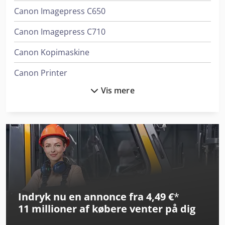
Canon Imagepress C650
Canon Imagepress C710
Canon Kopimaskine
Canon Printer
Vis mere
Horizon Bq-270V
Horizon Ht-30C
Horizon Spf-200A
Horizon Vac-1000
Konica Minolta Accuriolabel 230
Indryk nu en annonce fra 4,49 €
*
Konica Minolta Accuriopress C3070
11 millioner af købere
venter på dig
Konica Minolta Accuriopress C3080