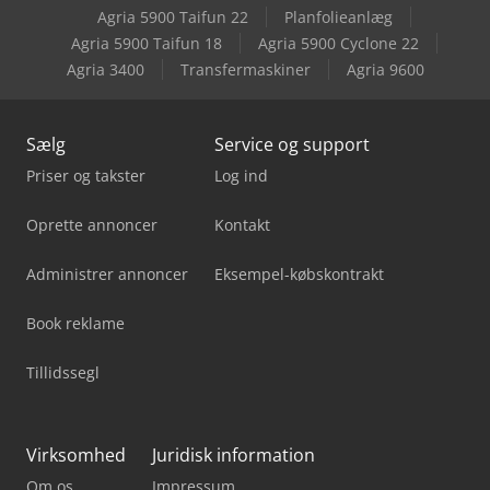
Agria 5900 Taifun 22
Planfolieanlæg
Xerox Kopimaskine
Agria 5900 Taifun 18
Agria 5900 Cyclone 22
Agria 3400
Transfermaskiner
Agria 9600
Xerox Printer
Sælg
Service og support
Priser og takster
Log ind
Oprette annoncer
Kontakt
Administrer annoncer
Eksempel-købskontrakt
Book reklame
Tillidssegl
Virksomhed
Juridisk information
Om os
Impressum