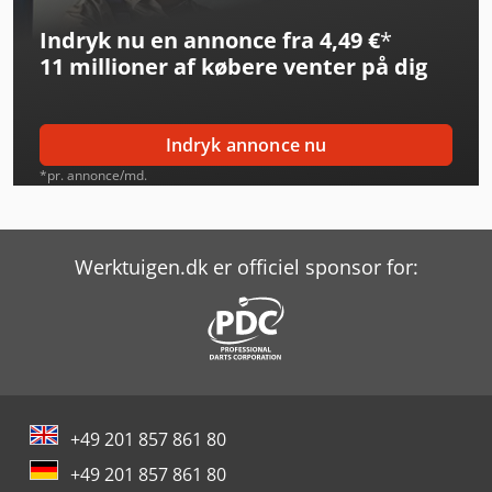
Indryk nu en annonce fra 4,49 €
*
Konica Minolta Accuriopress C3080
11 millioner af købere
venter på dig
Konica Minolta Accuriopress C4080
Konica Minolta Accuriopress C6085
Indryk annonce nu
Konica Minolta Accurioprint C759
*pr. annonce/md.
Konica Minolta Bizhub 227
Konica Minolta Bizhub C250I
Werktuigen.dk er officiel sponsor for:
Konica Minolta Bizhub C300I
Konica Minolta Bizhub C450I
Konica Minolta Printer
+49 201 857 861 80
Ricoh Printer
+49 201 857 861 80
Xerox Igen5/150