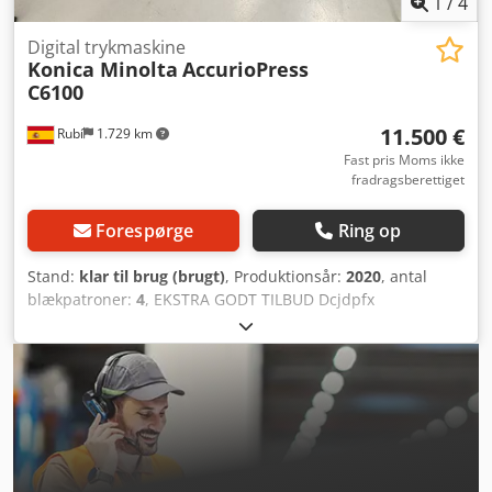
1
/
4
Digital trykmaskine
Konica Minolta
AccurioPress
C6100
11.500 €
Rubí
1.729 km
Fast pris Moms ikke
fradragsberettiget
Forespørge
Ring op
Stand:
klar til brug (brugt)
, Produktionsår:
2020
, antal
blækpatroner:
4
, EKSTRA GODT TILBUD Dcjdpfx
Adjtiytaskok Model: KM 6100 Konica-styreenhed Lu202xlm
PF707m Ru518 IQ501 OT510 Tæller, KM 6100: 5 millioner
Maskiner, der er under KM-service, er blevet efterset og er
klar til produktion. Klar til forsendelse.