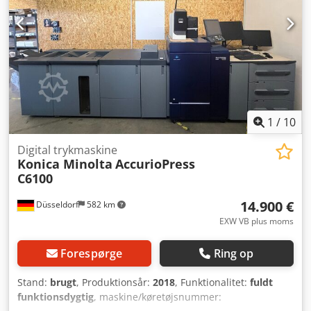
1
/
10
Digital trykmaskine
Konica Minolta
AccurioPress
C6100
14.900 €
Düsseldorf
582 km
EXW VB plus moms
Forespørge
Ring op
Stand:
brugt
, Produktionsår:
2018
, Funktionalitet:
fuldt
funktionsdygtig
, maskine/køretøjsnummer: