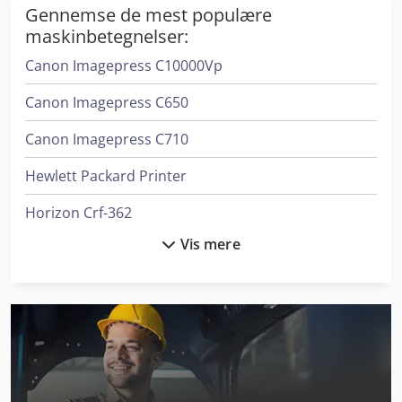
Gennemse de mest populære
maskinbetegnelser:
Canon Imagepress C10000Vp
Canon Imagepress C650
Canon Imagepress C710
Hewlett Packard Printer
Horizon Crf-362
Vis mere
Horizon Ht-30C
Horizon Ht-80
Horizon Vac-1000
Konica Minolta Accuriolabel 230
Konica Minolta Accuriopress C3070