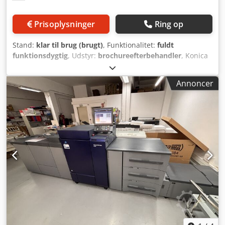
maskine i brug. Maskinen kan efter aftale besigtiges og
testes i Düsseldorf. Produktfotos og videoer er
Prisoplysninger
Ring op
tilgængelige. Salg kun til erhvervskunder. Afmontering,
afhentning og transport foretages af køber. Betaling før
Stand:
klar til brug (brugt)
, Funktionalitet:
fuldt
læsning.
funktionsdygtig
, Udstyr:
brochureefterbehandler
, Konica
Minolta Accurio Press C 6100, med et oplag på 2,9
millioner, i god stand, testet og klar til brug! Udstyr: FS 532
Annoncer
RU 518 m IQ 501 + videointerface PF 708 sd513/513f Som
en erfaren forhandler af brugte kopimaskiner har vi
udviklet en betydelig ekspertise inden for emballering og
palletransport for at sikre, at vores kunder modtager
maskiner i perfekt stand. Vi leverer kopimaskiner, der
kommer fra og er blevet vedligeholdt af Konica Minolta
France. Hvis du har spørgsmål, er du velkommen til at
kontakte os. Dcodpszdf E Esfx Adkjk Vores virksomhed
tilbyder det største udvalg af Konica Minolta
produktionskopimaskiner og håndterer leverancer over
hele verden efter anmodning. Du er velkommen til at
kontakte os for yderligere information.