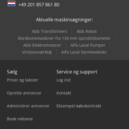
+49 201 857 861 80
Xerox Iridesse Production Press
Aktuelle maskinsøgninger:
Xerox Kopimaskine
Abb Transformers
Abb Robot
Xerox Printer
Bordboremaskiner fra 130 mm spindeldiameter
Abb Elektromotorer
Alfa Laval Pumper
Xerox Versant 3100
Vinduesværktøj
Alfa Laval Varmeveksler
Sælg
Service og support
Priser og takster
Log ind
Oprette annoncer
Kontakt
Administrer annoncer
Eksempel-købskontrakt
Book reklame