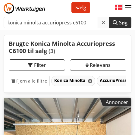
Sælg
Søg
Brugte Konica Minolta Accuriopress
C6100 til salg
(3)
Filter
Relevans
Konica Minolta
AccurioPress C6
Fjern alle filtre
Annoncer