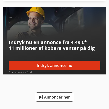
Man Tgl 10
Man Tgl 12
Man Tgl 7
Man Tgl 8
Indryk nu en annonce fra 4,49 €
*
Man Tgm 12
11 millioner af købere
venter på dig
Man Tgm 18
Man Tgs 18
Indryk annonce nu
Man Tgx 18
*pr. annonce/md.
Mercedes-Benz Mb Trac
Mercedes-Benz Sprinter
Annoncér her
Mercedes-Benz Sprinter 300