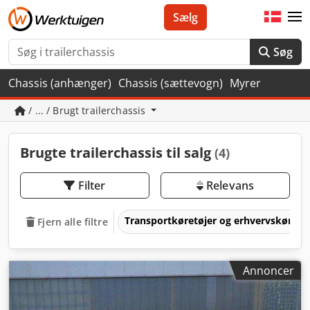
Sælg
Søg
Chassis (anhænger)
Chassis (sættevogn)
Myrer
/ ... / Brugt trailerchassis
Brugte trailerchassis til salg
(4)
Filter
Relevans
Transportkøretøjer og erhvervskøretø
Fjern alle filtre
Annoncer