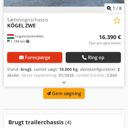
1
/
8
Sættevognschassis
KÖGEL
ZWE
16.390 €
Szigetszentmiklós
1.184 km
Fast pris plus moms
Forespørge
Ring op
Stand:
brugt
, samlet vægt:
18.000 kg
, akslekonfiguration:
2
aksler
, første registrering:
01/2025
, samlet bredde:
2.550
mm
, Produktionsår:
2024
, Udstyr:
ABS
, - Hjulstørrelse
385/55 R 22.5 - SAF aksler - Topmonteret trækstang -
Gem søgning
Justerbar koblingshøjde 760-860 mm - Justerbar længde på
trækstang - Trækstangsbolt Ø 50 mm - Totalvægt 18 T -
Egenvægt 3.030 kg - Totallængde 9.050 mm - TPMS,
dæktryksmonitoreringssystem - 1 plastværktøjskasse
Dedpfxoxdgk Uj Akwjck Helt nyt køretøj, endnu ikke
Brugt trailerchassis
(4)
registreret. Årgang: 2024. Køretøjet kan overtages i