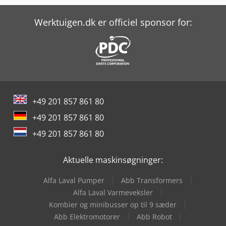
Mercedes-Benz Sprinter 500
Werktuigen.dk er officiel sponsor for:
Mercedes-Benz V
Scania G
Scania G 400
Schwarzmüller M
+49 201 857 861 80
Yeong Chin Machinery Industries Co. Ltd. (Ycm) Nfx400A
+49 201 857 861 80
Yeong Chin Machinery Industries Co. Ltd. (Ycm) Ntc-2000Ly
+49 201 857 861 80
Yeong Chin Machinery Industries Co. Ltd. (Ycm) Tv188B
Aktuelle maskinsøgninger:
Alfa Laval Pumper
Abb Transformers
Alfa Laval Varmeveksler
Kombier og minibusser op til 9 sæder
Abb Elektromotorer
Abb Robot