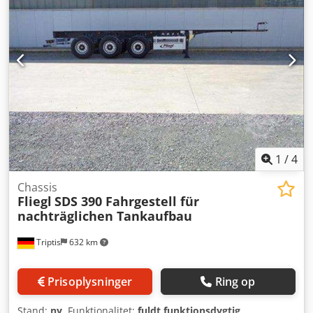
1
/
4
Chassis
Fliegl
SDS 390 Fahrgestell für
nachträglichen Tankaufbau
Triptis
632 km
Prisoplysninger
Ring op
Stand:
ny
, Funktionalitet:
fuldt funktionsdygtig
,