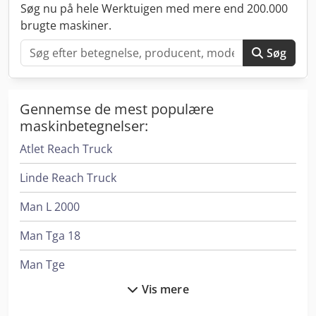
Szigetszentmiklós, Ungarn. For forespørgsler: Gábor NAGY,
Søg nu på hele Werktuigen med mere end 200.000
mobil:
brugte maskiner.
Søg
Gennemse de mest populære
maskinbetegnelser:
Atlet Reach Truck
Linde Reach Truck
Man L 2000
Man Tga 18
Man Tge
Vis mere
Man Tge 3