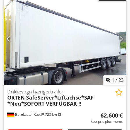
2.550 mm
, total højde:
3.950 mm
, Produktionsår:
2015
,
Udstyr:
ABS
, * Schmitz SpeedCurtain på begge sider
Credpfjk Aufbsx Abkof * Certificeret i henhold til VDI 2700
ff og DIN EN 12642 Code XL * Drikkevarecertifikat *
Fustagecertifikat * Hævetag * 4 rækker lastsikring * 30x
lastsikringsskinner * Bagdøre (portaldøre) * Fuld
luftaffjedring * Skivebremser * ABS
1
/
23
Drikkevogn hængertrailer
ORTEN
SafeServer*Liftachse*SAF
*Neu*SOFORT VERFÜGBAR !!
62.600 €
Bernkastel-Kues
723 km
Fast pris plus moms