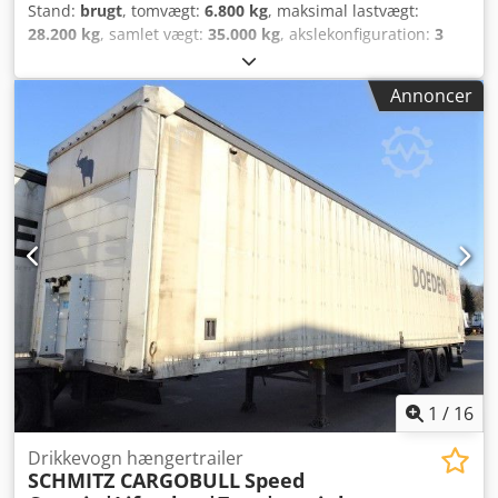
Stand:
brugt
, tomvægt:
6.800 kg
, maksimal lastvægt:
28.200 kg
, samlet vægt:
35.000 kg
, akslekonfiguration:
3
aksler
, første registrering:
12/2011
, farve:
rød
, geartype:
mekanisk
, Egenvægt: 6.800 kg, tilladt totalvægt: 35.000 kg,
Annoncer
køretøjsplacering: Noris Truck Center GmbH, 90518 Altdorf
nær Nürnberg. Forbehold for fejl og ændringer. Cjdpfx
Asyy D U Sjbkerf
1
/
16
Drikkevogn hængertrailer
SCHMITZ CARGOBULL
Speed