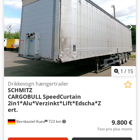
1
/
15
Drikkevogn hængertrailer
SCHMITZ
CARGOBULL
SpeedCurtain
2in1*Alu*Verzinkt*Lift*Edscha*Z
ert.
9.800 €
Bernkastel-Kues
723 km
Fast pris plus moms