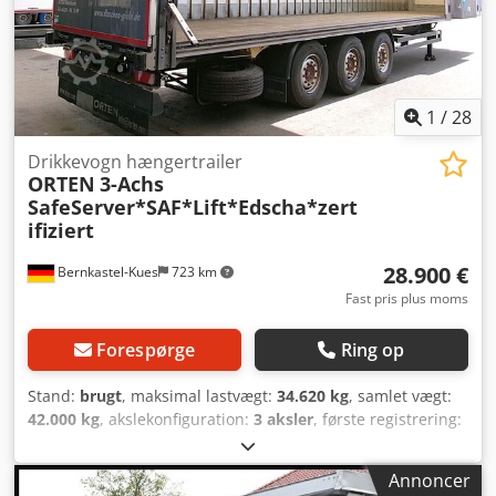
TIL §145 BGB. DEN TJENER KUN TIL AT INDFØRE EN
KONTRAKT. ALLE OPLYSNINGER ER UDEN GARANTI. INGEN
GARANTEREDE EGENSKABER. SALG FOREGÅR
UDELUKKENDE PÅ VORES ALMINDELIGE BETINGELSER.
1
/
28
Drikkevogn hængertrailer
ORTEN
3-Achs
SafeServer*SAF*Lift*Edscha*zert
ifiziert
28.900 €
Bernkastel-Kues
723 km
Fast pris plus moms
Forespørge
Ring op
Stand:
brugt
, maksimal lastvægt:
34.620 kg
, samlet vægt:
42.000 kg
, akslekonfiguration:
3 aksler
, første registrering:
06/2019
, længde af lastrum:
13.640 mm
, læsningsbredde:
2.480 mm
, lastepladshøjde:
2.650 mm
, lastepladsvolumen:
Annoncer
90 m³
, samlet bredde:
2.550 mm
, total højde:
4.000 mm
,