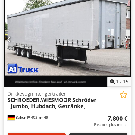
Produktionsår:
2019
, Udstyr:
ABS
, * Montering af Orten
SafeServer * DEKRA-certificeret i henhold til VDI 2700 og
DIN EN 12642 Code XL * Certificering for drikkevarer *
Certificering for fadøl * Certificering for genbrugspapir
Credpfxszk Stzs Abkof * Certificering for kemikalier (IBC) *
4 rækker lastfastgørelse * Surringsøjer i den ydre ramme *
Lastrumsmål: 13.640 x 2.480 x 2.650 mm * Kögel-chassis *
Dobbelt svingdør bag * SAF-aksler * Løfteaksel * Fuld
luftaffjedring * Skivebremser
1
/
15
Drikkevogn hængertrailer
SCHROEDER,WIESMOOR
Schröder
, Jumbo, Hubdach, Getränke,
7.800 €
Bakum
403 km
Fast pris plus moms