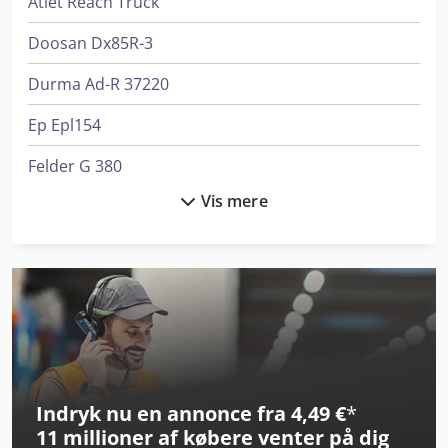
Atlet Reach Truck
Doosan Dx85R-3
Durma Ad-R 37220
Ep Epl154
Felder G 380
Vis mere
Felder G 480
Krone Bdf
Linde L 12
Linde Reach Truck
Linde Sideloader
Indryk nu en annonce fra 4,49 €
*
Man L 2000
11 millioner af købere
venter på dig