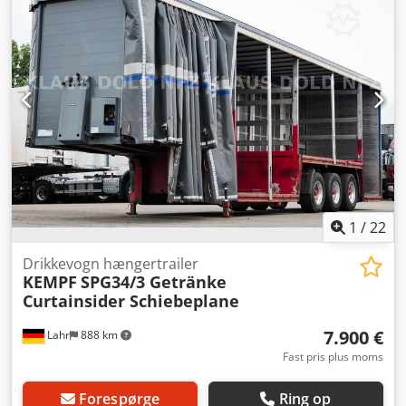
fejl og ændringer
1
/
22
Drikkevogn hængertrailer
KEMPF
SPG34/3 Getränke
Curtainsider Schiebeplane
7.900 €
Lahr
888 km
Fast pris plus moms
Forespørge
Ring op