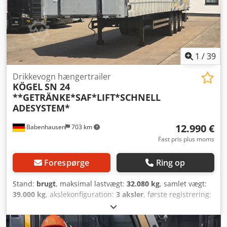
1
/
39
Drikkevogn hængertrailer
KÖGEL
SN 24
**GETRÄNKE*SAF*LIFT*SCHNELL
ADESYSTEM*
12.990 €
Babenhausen
703 km
Fast pris plus moms
Forespørge
Ring op
Stand:
brugt
, maksimal lastvægt:
32.080 kg
, samlet vægt:
39.000 kg
, akslekonfiguration:
3 aksler
, første registrering:
07/2020
, længde af lastrum:
13.200 mm
, læsningsbredde:
2.480 mm
, lastepladshøjde:
2.700 mm
, Udstyr:
ABS
,
KÖGEL PRESENNINGSTRÆKTRAILER S24-1 ? SAF-AKSLER ?