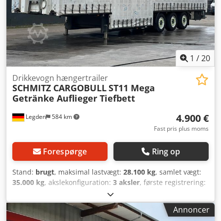
1
/
20
Drikkevogn hængertrailer
SCHMITZ CARGOBULL
ST11 Mega
Getränke Auflieger Tiefbett
4.900 €
Legden
584 km
Fast pris plus moms
Forespørge
Ring op
Stand:
brugt
, maksimal lastvægt:
28.100 kg
, samlet vægt:
35.000 kg
, akslekonfiguration:
3 aksler
, første registrering:
12/2014
, længde af lastrum:
13.240 mm
, læsningsbredde:
2.490 mm
, lastepladshøjde:
3.500 mm
, samlet bredde:
Annoncer
2.550 mm
, total højde:
4.000 mm
, Udstyr:
ABS
, Schröder