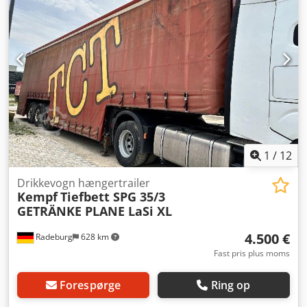
1
/
12
Drikkevogn hængertrailer
Kempf
Tiefbett SPG 35/3
GETRÄNKE PLANE LaSi XL
4.500 €
Radeburg
628 km
Fast pris plus moms
Forespørge
Ring op