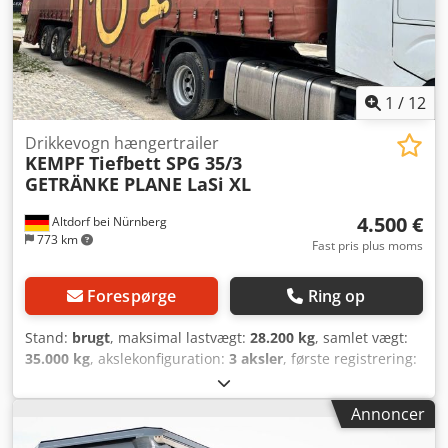
hæve-/sænkesystem * Lasterums indvendige mål LxBxH =
13.620 x 2.450 x 2.100 mm * Egenvægt: ca. 9.330 kg * Dæk
385/65 R22,5 Der tages forbehold for fejl og mellemsalg.
1
/
12
Drikkevogn hængertrailer
KEMPF
Tiefbett SPG 35/3
GETRÄNKE PLANE LaSi XL
4.500 €
Altdorf bei Nürnberg
773 km
Fast pris plus moms
Forespørge
Ring op
Stand:
brugt
, maksimal lastvægt:
28.200 kg
, samlet vægt:
35.000 kg
, akslekonfiguration:
3 aksler
, første registrering:
12/2011
, Modelår * Modelår: 2011 Andre mål og vægte
Csdpfxsyy Eutj Abkjrf * Nyttelast: 28.200 kg * Tilladt
Annoncer
totalvægt: 35.000 kg ----Køretøjets placering: Noris Truck
Center GmbH, 90518 Altdorf bei Nürnberg Forbehold for