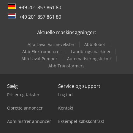
New Holland Mejetærsker
+49 201 857 861 80
Scania G
+49 201 857 861 80
Tec Rotec
Aktuelle maskinsøgninger:
Alfa Laval Varmeveksler
Abb Robot
Abb Elektromotorer
Landbrugsmaskiner
Alfa Laval Pumper
Automatiseringsteknik
Abb Transformers
Sælg
Service og support
Priser og takster
Log ind
Oprette annoncer
Kontakt
Administrer annoncer
Eksempel-købskontrakt