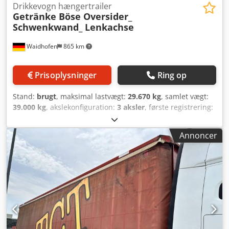
Drikkevogn hængertrailer
Getränke Böse Oversider_
Schwenkwand_ Lenkachse
Waidhofen
865 km
Prisoplysninger
Ring op
Stand:
brugt
, maksimal lastvægt:
29.670 kg
, samlet vægt:
39.000 kg
, akslekonfiguration:
3 aksler
, første registrering:
07/2013
, næste syn (TÜV):
07/2026
, længde af lastrum:
13.620 mm
, læsningsbredde:
2.450 mm
, lastepladshøjde:
Annoncer
2.100 mm
, Udstyr:
ABS
, På grund af utallige phishing- og
spam-e-mails kan e-mail-henvendelser kun behandles,
hvis DERES GYLDIGE TELEFONNUMMER OPGIVES! E-mail-
henvendelser UDEN telefonnummer kan desværre IKKE
behandles! Vi beder om Deres forståelse! Ved telefoniske
forespørgsler og via WhatsApp venligst: * Böse
oversider/svingvæg * Styreaksel * LBW Dautel, 2.500 kg *
Daimler-aksler med skivebremse Csdszd Nfzjpfx Abkorf *
WABCO SmartBoard * Bakkamera * Luftaffjedring med