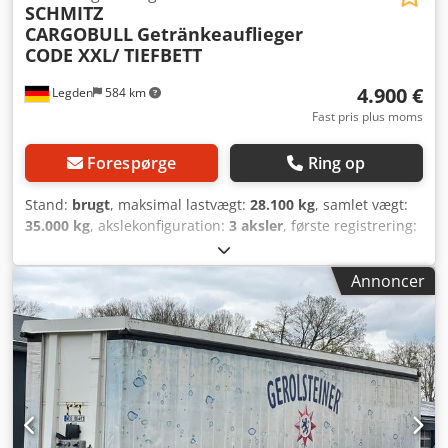
SCHMITZ
CARGOBULL
Getränkeauflieger
CODE XXL/ TIEFBETT
4.900 €
Legden
584 km
Fast pris plus moms
Forespørge
Ring op
Stand:
brugt
, maksimal lastvægt:
28.100 kg
, samlet vægt:
35.000 kg
, akslekonfiguration:
3 aksler
, første registrering:
11/2014
, længde af lastrum:
13.240 mm
, læsningsbredde:
2.490 mm
, lastepladshøjde:
3.500 mm
, samlet bredde:
Annoncer
2.550 mm
, total højde:
4.000 mm
, Schröder Wiesmoor ST
11/24 P4-13,5, drikkevaretrailer Chassisnummer: 3449 -Syn
er udløbet -2 løfteaksler -Dækstørrelse: 385/55R22.5 -
Hæve-/sænkebart tag -BPW-aksler -Registreret: 05/2021 -
Lasteflade 1: 3,34 m x 2,49 m -Lasteflade 2: 3,30 m x 3,50 m
-Lasteflade 3: 6,60 m x 2,68 m Crjdpfxszdbkdo Abkof -
Egenvægt: 6900 kg Med forbehold for fejl og mellemsalg.