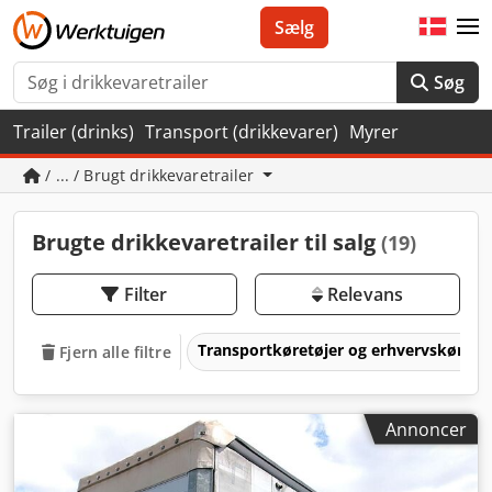
Sælg
Søg
Trailer (drinks)
Transport (drikkevarer)
Myrer
/ ... / Brugt drikkevaretrailer
Brugte drikkevaretrailer til salg
(19)
Filter
Relevans
Transportkøretøjer og erhvervskøretø
Fjern alle filtre
Annoncer