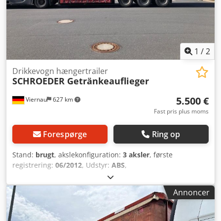
3,34 m x 2,49 m - Læsseflade 2: 3,30 m x 3,50 m -
Læsseflade 3: 6,60 m x 2,68 m Der tages forbehold for fejl
og mellemsalg.
1
/
2
Drikkevogn hængertrailer
SCHROEDER Getränkeauflieger
5.500 €
Viernau
627 km
Fast pris plus moms
Forespørge
Ring op
Stand:
brugt
, akslekonfiguration:
3 aksler
, første
registrering:
06/2012
, Udstyr:
ABS
,
Annoncer