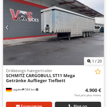
1.310 mm
, farve:
gul
, Produktionsår:
2019
, Udstyr:
ABS
,
Schmitz Mega-trailer med hævetag, kode XL, Edscha,
portaldøre, sidestilling med hulrække, alufælge, tysk
køretøj fra første ejer. Salg kun til erhvervsdrivende og
uden nogen form for garanti. Vi leverer til enhver tysk
havneby. Crjdezb Hqwepfx Abkef
1
/
20
Drikkevogn hængertrailer
SCHMITZ CARGOBULL
ST11 Mega
Getränke Auflieger Tiefbett
4.900 €
Legden
584 km
Fast pris plus moms
Forespørge
Ring op