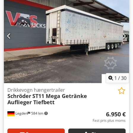
Wiesmoor ST 11/24 P4-13,5, drikkevaretrailer
Chassisenummer 3512 -Syn er udløbet -2 løfteakser -
Dækstørrelse 385/55R22.5 Crjdpfxozdbkqo Abkef -
Hæve-/sænkebart tag -BPW-akser -Registreret 07/2021 -
Lastareal 1: 3,34 m x 2,49 m -Lastareal 2: 3,30 m x 3,50 m -
Lastareal 3: 6,60 m x 2,68 m -Egenvægt 6900 kg Med
forbehold for fejl og mellemsalg.
1
/
30
Drikkevogn hængertrailer
Schröder
ST11 Mega Getränke
Auflieger Tiefbett
6.950 €
Legden
584 km
Fast pris plus moms