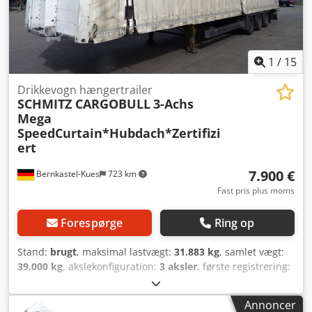
1
/
15
Drikkevogn hængertrailer
SCHMITZ CARGOBULL
3-Achs
Mega
SpeedCurtain*Hubdach*Zertifizi
ert
7.900 €
Bernkastel-Kues
723 km
Fast pris plus moms
Forespørge
Ring op
Stand:
brugt
, maksimal lastvægt:
31.883 kg
, samlet vægt:
39.000 kg
, akslekonfiguration:
3 aksler
, første registrering:
04/2015
, næste syn (TÜV):
08/2023
, længde af lastrum:
13.630 mm
, læsningsbredde:
2.480 mm
, lastepladshøjde:
Annoncer
2.960 mm
, lastepladsvolumen:
100 m³
, samlet bredde: