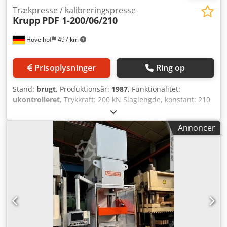
Trækpresse / kalibreringspresse
Krupp
PDF 1-200/06/210
Hövelhof
497 km
Prisoplysninger
Ring op
Stand:
brugt
, Produktionsår:
1987
, Funktionalitet:
ukontrolleret
, Trykkraft: 200 kN Slaglengde, konstant: 210
mm Justerbart slag per minutt: 20 - 60 Dedpfx Adowy
Sqzehsck Nyttbar arbeidseffekt per syklus: 15 kJ Drivkraft:
Annoncer
24 kW Verktøyinstallasjonshøyde mellom bord og stempel,
slag nede/justering oppe: 500 mm Stempeljustering: 100
mm Stempelets monteringsflate: 600 x 600 mm Bordets
monteringsflate: 600 x 600 mm Utkasterslag: 90 mm Vekt:
20 t