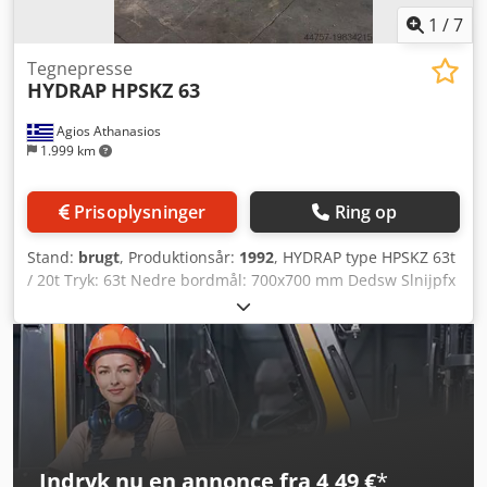
1
/
7
Tegnepresse
HYDRAP
HPSKZ 63
Agios Athanasios
1.999 km
Prisoplysninger
Ring op
Stand:
brugt
, Produktionsår:
1992
, HYDRAP type HPSKZ 63t
/ 20t Tryk: 63t Nedre bordmål: 700x700 mm Dedsw Slnijpfx
Adhock Øvre bordmål: 600x600 mm Slaglængde: 600 mm
Frihøjde: 800 mm Pude: 20t
Indryk nu en annonce fra 4,49 €
*