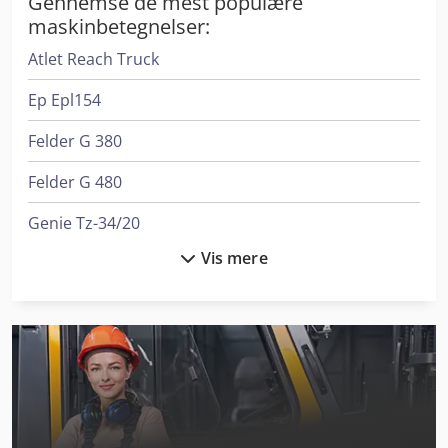
Gennemse de mest populære
maskinbetegnelser:
Atlet Reach Truck
Ep Epl154
Felder G 380
Felder G 480
Genie Tz-34/20
Vis mere
Graule As 450
Holzkraft Vsa 38 L
Liebherr L 538
Linde E 10
Linde L 10