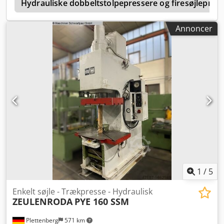
r
arbejdscyklus Tryk- og vejslukning Vandkøling Lysgitter
Hydrauliske dobbeltstolpepressere og firesøjlepres
Djdpfxsvn U Sxj Adhock Centralsmøring med fedt
Trækkepudefunktion Udskubber i stemplet Teleservice
Annoncer
1
/
5
Enkelt søjle - Trækpresse - Hydraulisk
ZEULENRODA
PYE 160 SSM
Plettenberg
571 km