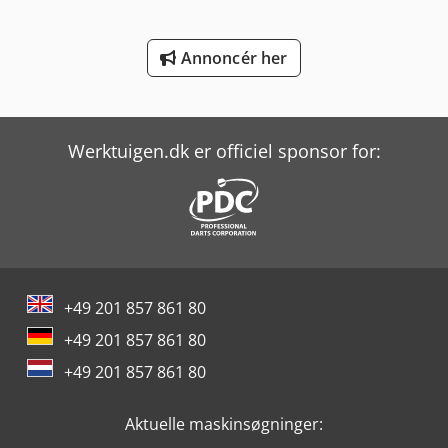
Sennebogen 355 E
Annoncér her
Sennebogen 818 E
Sennebogen 821 E
Yeong Chin Machinery Industries Co. Ltd. (Ycm) Nfx400A
Werktuigen.dk er officiel sponsor for:
+49 201 857 861 80
+49 201 857 861 80
+49 201 857 861 80
Aktuelle maskinsøgninger: