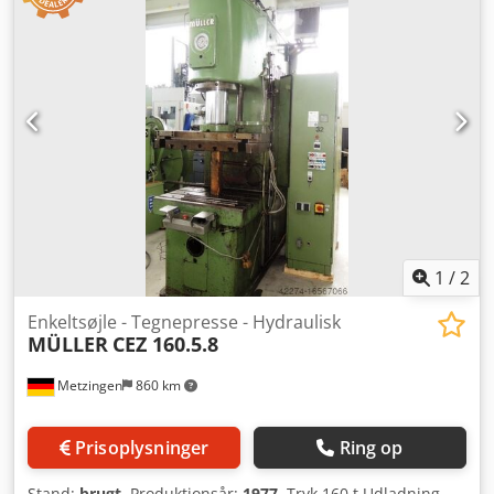
1
/
2
Enkeltsøjle - Tegnepresse - Hydraulisk
MÜLLER
CEZ 160.5.8
Metzingen
860 km
Prisoplysninger
Ring op
Stand:
brugt
, Produktionsår:
1977
, Tryk 160 t Udladning