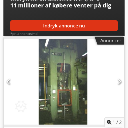
11 millioner af købere
venter på dig
Indryk annonce nu
*pr. annonce/md.
Annoncer
1
/
2