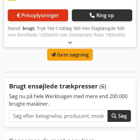
Prisoplysninger
Ring op
Stand:
brugt
, Tryk 160 t Udlæg 360 mm Slaglængde 500
mm Bordflade 1250x630 mm Stempelets flade 1000x450
mm Bordhøjde 1000 mm Indbygningshøjde 800 mm Djdelp
U Hgjpfx Adhjck Maskinvægt ca. 8 t Tohåndsbetjening
Gem søgning
Fodbetjening Hurtig-arbejdsdrift Tryk- og vejslukning
Trækkilepude
Brugt ensøjlede trækpresser
(6)
Søg nu på hele Werktuigen med mere end 200.000
brugte maskiner.
Søg