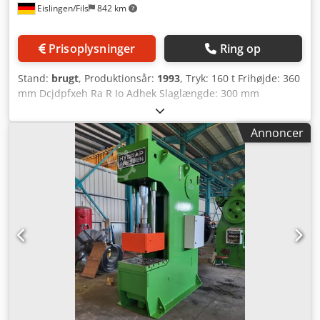
Eislingen/Fils
842 km
fabrikken, med tidsrelæ for pressetid og
overvågningslamper • Renoveret/moderniseret hydraulik
med integreret olie-køler Tilstand: god – snart klar til
Prisoplysninger
Ring op
demonstration under strøm Levering: fra lager – som beset
Betaling: netto kontant – efter modtagelse af faktura Vi ser
Stand:
brugt
, Produktionsår:
1993
, Tryk: 160 t Frihøjde: 360
frem til Deres ordre. Yderligere udvalg af hydrauliske
mm Dcjdpfxeh Ra R Io Adhek Slaglængde: 300 mm
presser lagerføres altid, forhør venligst.
Bordstørrelse: 1500 x 700 mm Slædeflade: 1200 x 560 mm
Returkraft: 40 t Slaghastighed: 400 m/min Slaghastighed –
Annoncer
under belastning: 16 - 42 slag/min Returslaghastighed: 350
mm/min Trækkraft på trækkissen: 630 kN Trækkissens
slaglængde: 100 mm Samlet effektbehov: 42 kW
Maskinvægt ca.: 19,5 t Udkastertryk: 50 kN Udkasterslag: 50
mm