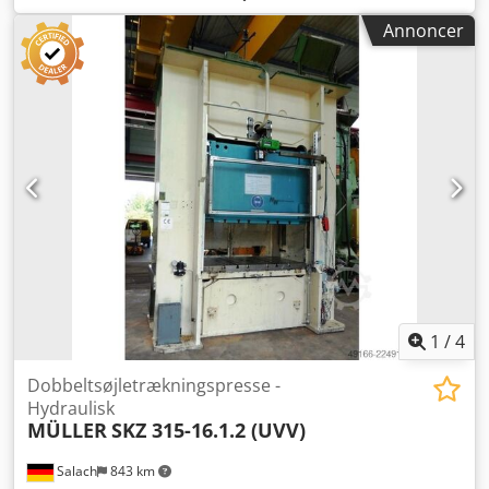
1000 mm Bordmål 1600 x 1200 mm Trækkudetryk i bord
Annoncer
320 t Trækkudeslag i bord 150 mm Trækkudeflade i bord
750 x 625 mm Trækkudetryk i stempel 180 t
Dcsdpfszrpqtex Ab Tsk Trækkudeslag i stempel 100 mm
Trækkudeflade i stempel 750 x 625 mm Stempelflade 1600
x 1200 mm Bordhøjde over gulv 800 mm Hastighed ned
665 mm/s Hastighed op 530 mm/s Arbejds­hastighed 34 -
100 mm/s Oliemængde 2000 l Drivkraft 180,0 kW Vægt 40,0
t Pladsbehov (BxDxH) 3,2 x 2,4 x 7,5 m Fundamentdybde
4,1 m Højde over gulv 5,55 m Årgang 1978 – renoveret 1990
med oliehydraulisk drift, hydrauliske trækkuder i både
bord og stempel.
1
/
4
Dobbeltsøjletrækningspresse -
Hydraulisk
MÜLLER
SKZ 315-16.1.2 (UVV)
Salach
843 km