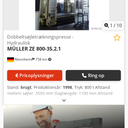
stempel, hydraulisk klipslagdæmpning Demonteret og
oplagret - Video hos sælger tilgængelig før demontering
1
/
10
Dobbeltsøjletrækningspresse -
Hydraulisk
MÜLLER
ZE 800-35.2.1
Mannheim
758 km
Prisoplysninger
Ring op
Stand:
brugt
, Produktionsår:
1998
, Tryk: 800 t Afstand
mellem søjler: 3550 mm Slaglængde: 1100 mm Afstand
bord/stempel, stort slag øverst, forstærket øverst: 1900 mm
Bordareal: 3500 x 1800 mm Tryk fra trækpude i bordet: 350
t Slaglængde for trækpude i bordet: 280 mm Tryk fra
trækpude i stemplet: 80 t Slaglængde for trækpude i
stemplet: 160 mm Stempelareal: 3500 x 1800 mm