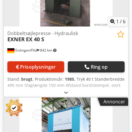
1
/
6
Dobbeltsøjlepresse - Hydraulisk
EXNER
EX 40 S
Eislingen/Fils
842 km
Prisoplysninger
Ring op
Stand:
brugt
, Produktionsår:
1985
, Tryk 40 t Standerbredde
495 mm Slaglængde 150 mm Afstand bord/stempel, stort
slag oppe, justerbar oppe 300 mm Bordflade 490 x 400 mm
Gennemgangsåbning i bordet 50 mm Dcedpfx Abezrptbo
Annoncer
Tjk Bordhøjde over gulv 950 mm Sidetårnspassage 155 mm
Stempelflade 150 mm Hastighed ned 480 mm/s Hastighed
op 480 mm/s Arbejds­hastighed 20 mm/s Olieindhold 115 l
Drivkraft 7,5 kW Vægt 2,2 t Pladsbehov (BxDxH) 1,35 x 1,1 x
2,2 m Med oliehydraulisk drev, øvre og nedre slaggrænse,