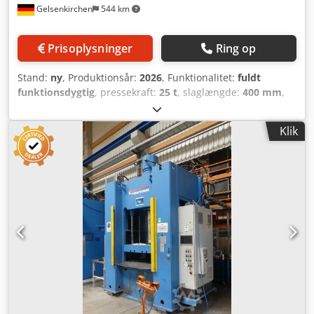
Gelsenkirchen
544 km
Prisoplysninger
Ring op
Stand:
ny
, Produktionsår:
2026
, Funktionalitet:
fuldt
funktionsdygtig
, pressekraft:
25 t
, slaglængde:
400 mm
,
bakgearshastighed:
20 mm/s
, bordbredde:
1.000 mm
,
bordlængde:
600 mm
, bordhøjde:
1.000 mm
, Til salg: En
Klik
hydraulisk undertryksmaskine fra producenten DURENDUS
med en maksimal pressekraft på 25 ton. Maskinen har en
bordstørrelse på 1.000 × 600 mm, en maksimal
installationshøjde på 600 mm samt en slaglængde på 400
mm og er derfor velegnet til montage-, rette-, presse- og
formningsarbejde i industriel anvendelse. ##### Tekniske
data + information: Undertryksmaskine – 25 ton – 1.000 ×
600 mm ==== Generelle oplysninger - Referencenummer:
DE-2026-HB-227-01 - Konstruktion: 4-søjlet
undertryksmaskine - Producent: DURENDUS - Pressekraft:
25 ton (justerbar) - Bordstørrelse: 1.000 × 600 mm -
Maksimal installationshøjde: 600 mm - Arbejdshøjde: 1.000
mm - Totalhøjde: ca. 1.850 mm - Totalbredde: ca. 1.750