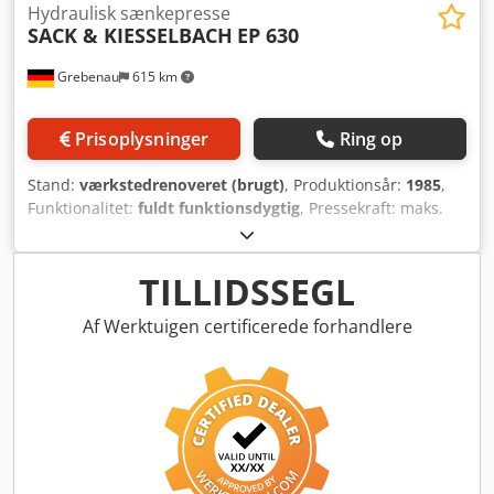
Hydraulisk sænkepresse
SACK & KIESSELBACH
EP 630
Grebenau
615 km
Prisoplysninger
Ring op
Stand:
værkstedrenoveret (brugt)
, Produktionsår:
1985
,
Funktionalitet:
fuldt funktionsdygtig
, Pressekraft: maks.
630 ton. Indbygningshøjde: maks. 375 mm Slaglængde:
maks. 275 mm Dodpfx Abegwv S Uj Tjck Vægt: 4.500 kg.
TILLIDSSEGL
Af Werktuigen certificerede forhandlere