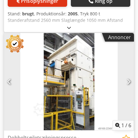
Prisoplysninger
Ring op
Stand:
brugt
, Produktionsår:
2005
, Tryk 800 t
Standerafstand 2560 mm Slaglængde 1050 mm Afstand
bord/stempel, overste position 1870 mm Bordareal 2500 x
1730 mm Trækkudetryk i bord 300 t Trækkudestempel i
Annoncer
bord 395 mm Trækkudeareal i bord 2300 x 1300 mm
Stempelareal 2500 x 1730 mm Trækkudetryk i stempel 63 t
Trækkudestempel i stempel 150 mm Sidetårsåbning 1000
mm Olievolumen 4300 l Drivkraft 200,0 kW Pladsbehov
(BxDxH) 4,1 x 2,8 x 10,0 m Højde over gulv 7,0 m Byggeår
1974 Renovering 2005: tidligere BZE 800, ombygget til ZE
800 af producenten med nyt stempel og cylinder Dcjdszrpt
Ispfx Ab Tok med olieshydraulisk drift, hydraulisk styret
trækkude i bord og stempel Afmonteret og lagret – video
før nedtagning tilgængelig hos udbyderen
1
/
6
Dobbeltsøjletrækningspresse -