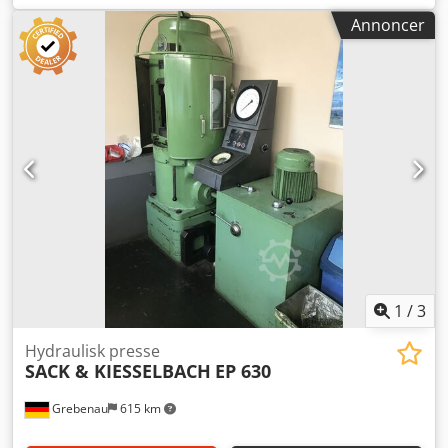
mm Slaglængde: maks. 355 mm Dodpfxswuutbo Ab Tjck
Annoncer
Vægt: 9.000 kg Bemærkning: Pressen blev delvist renoveret
af SACK & KIESSELBACH i 2002 og har fået ny styring.
1
/
3
Hydraulisk presse
SACK & KIESSELBACH
EP 630
Grebenau
615 km