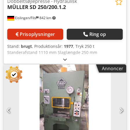
Dobbeltsøjlepresse - Hydraulisk
MÜLLER
SD 250/200.1.2
Eislingen/Fils
842 km
Prisoplysninger
Ring op
Stand:
brugt
, Produktionsår:
1977
, Tryk 250 t
Standerafstand 1110 mm Slaglængde 250 mm
Dcedozrpthopfx Ab Tek Afstand bord/stempel, stor slag
øverst, justering øverst 500 mm Bordflade 1100 x 900 mm
Annoncer
Bordhøjde over gulv 950 mm Sidetårnsfrihøjde 690 mm
Stempelflade 1100 x 900 mm Olieindhold 730 l Drivkraft
56,0 kW Pladsbehov (BxDxH) 2,3 x 1,55 x 3,96 m Med
olieshydraulisk drev, tryk-/tids- og slagafhængig styring,
klippestøddæmpning, dybdestop Ingen fundamentgrav
nødvendig