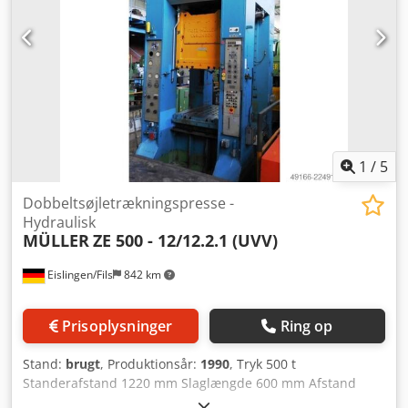
mekanisk dybdeanslag, to-hånds- og fodbetjening.
1
/
5
Dobbeltsøjletrækningspresse -
Hydraulisk
MÜLLER
ZE 500 - 12/12.2.1 (UVV)
Eislingen/Fils
842 km
Prisoplysninger
Ring op
Stand:
brugt
, Produktionsår:
1990
, Tryk 500 t
Standerafstand 1220 mm Slaglængde 600 mm Afstand
bord/stempel, stor slaglængde øverst, justerbar øverst