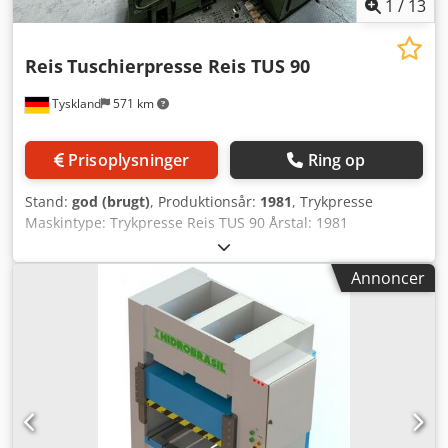
1
/
13
Reis
Tuschierpresse Reis TUS 90
Tyskland
571 km
Prisoplysninger
Ring op
Stand:
god (brugt)
, Produktionsår:
1981
, Trykpresse
Maskintype: Trykpresse Reis TUS 90 Årstal: 1981
Udstyrsdetaljer: Lukkekraft: 1.000 kN Motor: 380 V Maks.
belastning: nedre spændplade: 7.000 kg Dodpfezkbtkex Ab
Annoncer
Tjck øvre svingplade: 3.500 kg