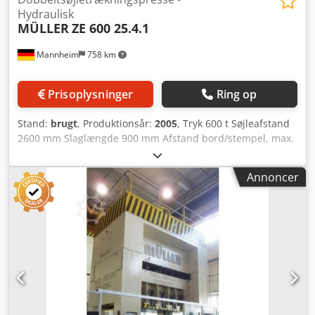
Hydraulisk
MÜLLER
ZE 600 25.4.1
Mannheim
758 km
Prisoplysninger
Ring op
Stand:
brugt
, Produktionsår:
2005
, Tryk 600 t Søjleafstand
2600 mm Slaglængde 900 mm Afstand bord/stempel, max.
slag oppe, justerbar oppe 1600 mm Dcedpfxozrptzj Ab Tok
Bordflade 2500 x 1730 mm Trækpudetryk i bord 250 t
Annoncer
Trækpudeslag i bord 400 mm Trækpudeflade i bord 2300 x
1300 mm Trækpudetryk i stempel 63 t Trækpudeslag i
stempel 160 mm Trækpudeflade i stempel 1900 x 1300 mm
Stempelflade 2500 x 1730 mm Sidegennemgang i søjle
1100 mm Olieindhold 3500 l Drivkraft 200,0 kW Pladsbehov
(BxDxH) 4,1 x 2,8 x 9,6 m Højde over gulvniveau 6,4 m
Byggeår 1974 - Renoveret 2005: komplet nyt styreskab med
Siemens S7 styring og Pilz sikkerhedsstyring med
oliehydraulisk drev, hydraulisk styret trækpude i bord og