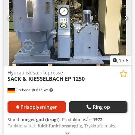
1
/
6
Hydraulisk sænkepresse
SACK & KIESSELBACH
EP 1250
Grebenau
615 km
Prisoplysninger
Ring op
Stand:
meget god (brugt)
, Produktionsår:
1972
,
Funktionalitet:
fuldt funktionsdygtig
, Trykkraft: maks.
1.250 t. Fri åbning: 585 mm Indbygningshøjde: maks. 480