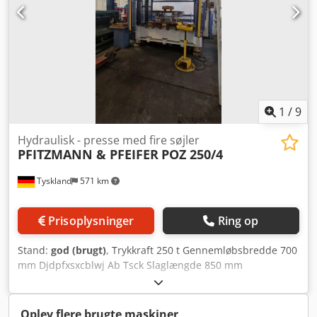
1
/
9
Hydraulisk - presse med fire søjler
PFITZMANN & PFEIFER
POZ 250/4
Tyskland
571 km
Prisoplysninger
Ring op
Stand:
god (brugt)
, Trykkraft 250 t Gennemløbsbredde 700
mm Djdpfxsxcblwj Ab Tsck Slaglængde 850 mm
Borddimensioner 2000 x 1000 mm
Værktøjsmonteringshøjde - min./max. 355 / 1200 mm
Samlet strømforbrug 30 kW Maskinens vægt ca. 25 t
Oplev flere brugte maskiner