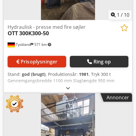
1
/
10
Hydraulisk - presse med fire søjler
OTT
300K300-50
Tyskland
571 km
Prisoplysninger
Ring op
Stand:
god (brugt)
, Produktionsår:
1981
, Tryk 300 t
Gennemgangsbredde 1100 mm Slaglængde 950 mm
Bordbredde 1050 mm Borddybde 1200 mm
Indbygningshøjde 1180 mm Maskinvægt ca. 20 t
Annoncer
Pladsbehov ca. 2,8 x 3 x 4,5 m Denne hydrauliske 4-søjle
presse OTT er i meget god stand og kan leveres med det
samme. Djdpfjx Uru Nex Ab Tock Øvrigt: Lysgitter,
indhegning Komplet elektrisk dokumentation Borebillede i
bord M20 / gittermål 135 mm