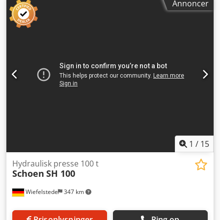
Annoncer
af en onlineauktion! +++
1
/
15
Hydraulisk presse 100 t
Schoen
SH 100
Wiefelstede
347 km
Prisoplysninger
Ring op