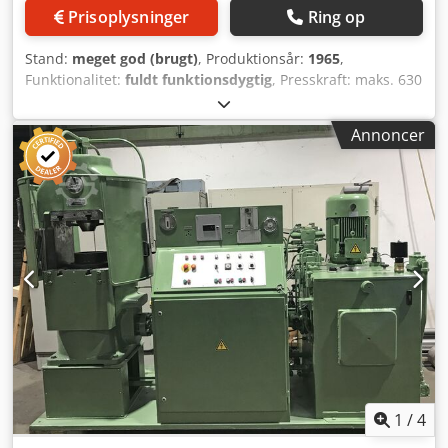
Prisoplysninger
Ring op
Stand:
meget god (brugt)
, Produktionsår:
1965
,
Funktionalitet:
fuldt funktionsdygtig
, Presskraft: maks. 630
t. Fri mellemrum: 420 mm Dodjyylhaspfx Ab Teck
Indbygningshøjde: maks. 320 mm Slag: maks. 310 mm
Annoncer
Vægt: 3.700 kg.
1
/
4