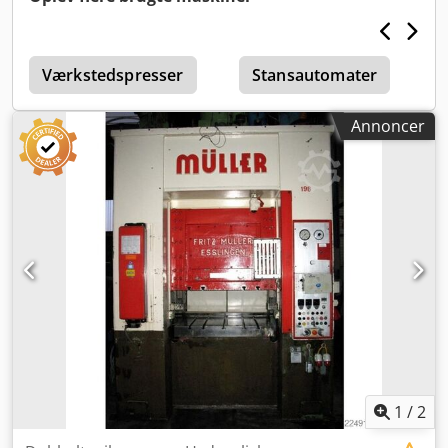
Pladsbehov ca. 4,2 x 2,1 x 5,5 m Denne firesøjlede presse
er i god stand, umiddelbart tilgængelig og kan fremvises
under strøm hos sælger. BESKRIVELSE: - Lysgitter -
Indkapsling - Automatisk returnering - Begrænsning via
Værkstedspresser
Stansautomater
pressekraft eller højdeindstilling - Komplet elektrisk
dokumentation
Annoncer
1
/
2