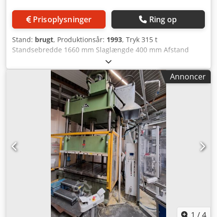
Prisoplysninger
Ring op
Stand:
brugt
, Produktionsår:
1993
, Tryk 315 t
Standsebredde 1660 mm Slaglængde 400 mm Afstand
bord/stempel, stempel øverst 600 mm Bordflade 1600 x
1000 mm Dsdpfxszrptue Ab Tsck Bordhøjde over gulv 960
Annoncer
mm Trækkraft på trykkissen i bordet 80 t Slaglængde på
trykkissen i bordet 200 mm Trykkisseflade i bordet 950 x
650 mm Sideåbning mellem standere 720 mm Stempelets
flade 1600 x 1000 mm Olieindhold 1400 l Drivkraft 57,0 kW
Vægt 30,0 t Pladskrav (BxDxH) 3,0 x 2,9 x 4,4 m Med
oliebaseret hydraulisk drev, hydraulisk trykkisse i bordet
1
/
4