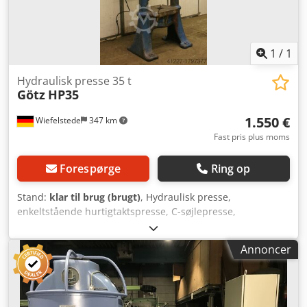
1
/
1
Hydraulisk presse 35 t
Götz
HP35
1.550 €
Wiefelstede
347 km
Fast pris plus moms
Forespørge
Ring op
Stand:
klar til brug (brugt)
, Hydraulisk presse,
enkeltstående hurtigtaktspresse, C-søjlepresse,
oliehydraulisk presse - Stempeltryk: ca. 35 t -
Opspændingsbord: 500 x 470 mm - Indlægningshøjde: 650
Annoncer
mm - Indlægningsbredde: 275 mm - Dimensioner:
1300/900/H3200 mm - Maskinen kan afmonteres til: H2700
mm Dcjdpfx Aob A Nkbjb Tok - Vægt: ca. 1500 kg