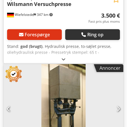
Wilsmann
Versuchpresse
3.500 €
Wiefelstede
347 km
Fast pris plus moms
Forespørge
Ring op
Stand:
god (brugt)
, Hydraulisk presse, to-søjlet presse,
oliehydraulisk presse - Pressetryk stempel: 65 t -
Hydraulikaggregat: maks. 330 bar - Opspændingsbord: 440
x 250 mm Dcjdpfx Abeb I Dqao Tsk - Maks.
Annoncer
indlægningshøjde: 295 mm - Maks. bredde: 300 mm -
Maks. slaglængde: 220 mm - Med sikkerhedsbur - Maks.
fremføringshastighed: 3 mm/sek. - Tilbageslags hastighed:
6 mm/sek. - Dimensioner: 1680/500/H2300 mm - Vægt: 980
kg