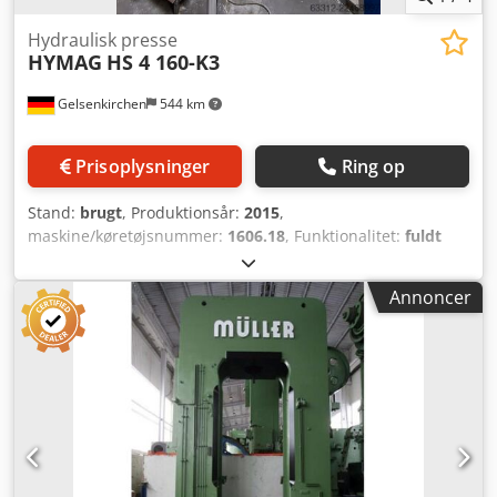
Hydraulisk presse
HYMAG
HS 4 160-K3
Gelsenkirchen
544 km
Prisoplysninger
Ring op
Stand:
brugt
, Produktionsår:
2015
,
maskine/køretøjsnummer:
1606.18
, Funktionalitet:
fuldt
funktionsdygtig
, pressekraft:
163 t
, slaglængde:
700 mm
,
bordbredde:
2.000 mm
, bordlængde:
1.400 mm
,
Annoncer
bordhøjde:
800 mm
, samlet længde:
2.400 mm
, samlet
bredde:
3.200 mm
, total højde:
5.200 mm
, samlet vægt:
28.000 kg
, Udstyr:
dokumentation / manual
, Hydraulisk 4-
søjlet presse – 163 T – 2.000 × 1.400 mm Dcodpfozq Apgox
Ab Tjk Til salg: En hydraulisk 4-søjlet presse fra
producenten HYMAG med en maksimal pressekraft på 163
T. Maskinen har en bordstørrelse på 2.000 × 1.400 mm, en
åben højde på 1.300 mm og en slaglængde på 700 mm,
hvilket gør den velegnet til formnings-, rette-, presse-,