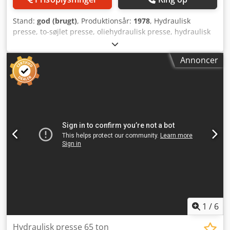
Stand:
god (brugt)
, Produktionsår:
1978
, Hydraulisk
presse, to-søjlet presse, oliehydraulisk presse, hydraulisk
presse, hurtigtaktspresse, hurtigtakt-hydraulisk presse -
Fabrikat: Hans Schoen, hydraulisk presse type SH 100 -
Annoncer
Pressekraft: 100 t - Motor: 11 kW - Opspændingsbord: 580
x 440 mm / boring Ø 150 mm - Maks. ilægningshøjde: 435
mm - Udladning: 650 mm - Maks. slag: 150 mm -
Optagelse: Ø 50 mm Dsdpfx Abjyzd I Uo Tock -
Dimensioner: 1640/1300/H2650 mm - Vægt: 4440 kg
1
/
6
Hydraulisk presse 65 ton