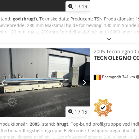
1
/
19
Stand:
god (brugt)
, Tekniske data: Producent: TSN Produktionsår:
høvlebredde: 280 mm Maksimal højde for høvling: 130 mm Spindel
min. 120 mm, maks. 200 mm Spindelhastighed: op til 6000 omdr./m
Arbejdshoveder (5 stk.): Nederste – 5,5 kW Højre – 5,5 kW Venstre – 
kW Fremtræksmotor: 2,2 kW, trinløs hastighedsregulering
2005 Tecnolegno C
TECNOLEGNO
C
Bastogne
741 km
1
/
15
Produktionsår:
2005
, stand:
brugt
, Top-bund profilgrupppe ved indl
efterbehandlingsbørstegruppe Elektronisk hastighedsregulator til sl
rammer, diverse profiler, ... Cedpfx Aqsynf Izjgoha 380 V Vægt +/-