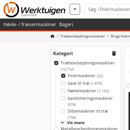
Danmark
Høvle- / fræsermaskiner
Bageri
Træbearbejdningsmaskiner
Brugt finér
Kategori
Træbearbejdningsmaskiner
(12.152)
Finérmaskiner
(22)
Save til træ
(1.870)
Høvlemaskiner
(1.153)
Kantlimeringsmaskiner
(976)
Slibemaskiner til træ
(756)
Vis mere
Metalbearbejdningsmaskiner