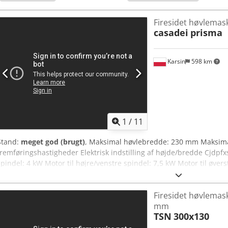
Firesidet høvlemas
casadei
prisma
Karsin
598 km
1
/
11
Stand:
meget god (brugt)
, Maksimal høvlebredde: 230 mm Maksima
fremføringshastigheder Elektrisk indstilling af højde/bredde Cjdpfx
spindel: 4 kW Motor til højre/venstre spindel: 7,5 kW Motor til øvers
Firesidet høvlemas
mm
TSN
300x130