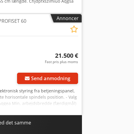
255 cm længde. Chjdpfxszimiuo Aqgsa
Annoncer
 PROFISET 60
21.500 €
Fast pris plus moms
Send anmodning
ektronisk styring fra betjeningspanel,
te horisontale spindels position. - Valg
 Aqgea Min. arbejdsbredde (færdigmål)
e (færdigmål) 6 mm Maks.
 mm Variabel fremføringshastighed
øringsvalser Øverste fremføringsvalse
med det samme
5,5 kW Effekt vertikalspindelmotor