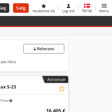
Søg
Sælg
Sprog
Huskeliste
(0)
Log ind
Menu
Relevans
alle filtre
Annoncer
ax 5-23
75 km
16.405 €