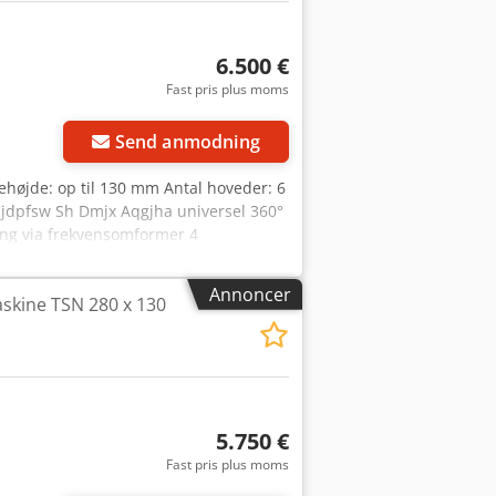
6.500 €
Fast pris plus moms
Send anmodning
ehøjde: op til 130 mm Antal hoveder: 6
 Cjdpfsw Sh Dmjx Aqgjha universel 360°
ring via frekvensomformer 4
Annoncer
askine TSN 280 x 130
5.750 €
Fast pris plus moms