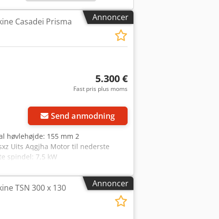
Annoncer
kine Casadei Prisma
5.300 €
Fast pris plus moms
Send anmodning
l høvlehøjde: 155 mm 2
sxz Uits Aqgjha Motor til nederste
te spindel: 7,5 kW
Annoncer
kine TSN 300 x 130