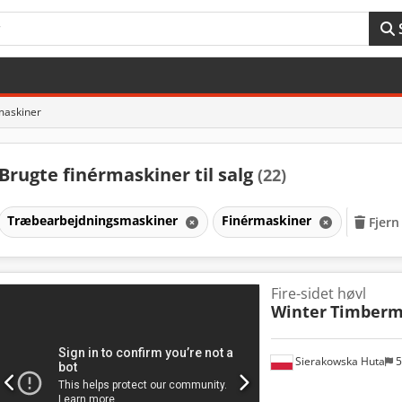
maskiner
Brugte finérmaskiner til salg
(22)
Træbearbejdningsmaskiner
Finérmaskiner
Fjern 
Fire-sidet høvl
Winter
Timberm
Sierakowska Huta
5