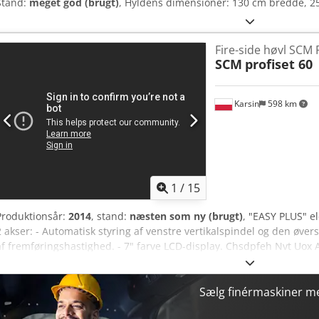
Stand:
meget god (brugt)
, Hyldens dimensioner: 130 cm bredde, 
Fire-side høvl SCM
SCM
profiset 60
Karsin
598 km
1
/
15
Produktionsår:
2014
, stand:
næsten som ny (brugt)
, "EASY PLUS" el
2 akser: - Automatisk styring af venstre vertikalspindel og den øvers
af fremføringshastighed. - 7" farve LCD-display. Chsdpfeh Nvt Uox
25 mm Maks. arbejdsbredde (færdigmål) 230 mm Min. arbejdshøjd
arbejdshøjde (færdigmål) 120 mm Min. længde af enkelt emne 450
styret via frekvensomformer 5 - 25 m/min Pneumatisk tryk på fremf
Sælg finérmaskiner 
foran afretteren Fremføringsmotor effekt 3 kW Afrettermotor effekt 