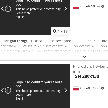
Karsin
598 km
1
/
16
Stand:
god (brugt)
, Tekniske data: Høvlebredde: op til 300 mm Høvl
nederste – 5,5 kW højre – 5,5 kW venstre – 5,5 kW øverste – 5,5 kW
– 5,5 kW nederste – 7,5 kW Fremtræksmotor: 2,2 kW, trinløs regule
fremtræksvalser i bordet
Fireretters høvlem
mm
TSN
280x130
Karsin
598 km