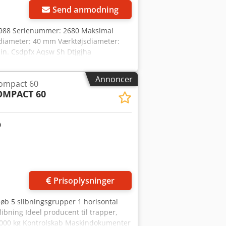
Send anmodning
 1988 Serienummer: 2680 Maksimal
diameter: 40 mm Værktøjsdiameter:
in. Csdpfx Aqsw Sh Dtjgjha
5,5 kW Øverste – 7,5 kW Universal – 5,5
Annoncer
ompact 60
OMPACT 60
Prisoplysninger
øb 5 slibningsgrupper 1 horisontal
ibning Ideel producent til trapper,
 3.000 kg Kontrolskab Maskindokumenter