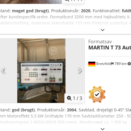
Stand:
meget god (brugt)
, Produktionsår:
2020
, Funktionalitet:
fuld
efter kundespecifik ordre. Formatbord 3200 mm med højkvalitets X-f
højdeindstilling, maksimal skærehøjde 133 mm Elektrisk justerbar vi
7,35 kW (10 hk) Crjdezp Nw Ispfx Abtof 3 savklingehastigheder 350
touchskærmsstyring Elektronisk positionering af savklingehøjde/vink
Formatsav
Værktøjsdatabase og automatiske skæreprogrammer Programmer til ri
MARTIN
T 73 Au
geringssnit Forudskæreenhed, 2-akset, højde/bredde Overhæng 125
Længdeanslag 3200 mm, drejeligt 90° - 45° Quick-Lock hurtigudskif
Bretzfeld
789 km
1
/
3
Stand:
god (brugt)
, Produktionsår:
2004
, Savblad, drejeligt 0-45°
mm Motoreffekt 5,5 kW Snithøjde 170 mm Savbladdiameter 250 - 500
Omdrejningstal 2.800/4.000/5.500 o/min. Maskinvægt ca. 1.950 kg - 
parallelanslag, snitbredde 1.100 mm - Digitalt display på tværansla