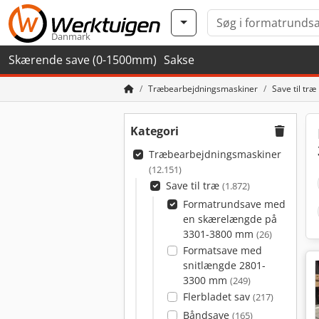
Danmark
Skærende save (0-1500mm)
Sakse
Træbearbejdningsmaskiner
Save til træ
Kategori
Træbearbejdningsmaskiner
(12.151)
Save til træ
(1.872)
Formatrundsave med
en skærelængde på
3301-3800 mm
(26)
Formatsave med
snitlængde 2801-
3300 mm
(249)
Flerbladet sav
(217)
Båndsave
(165)