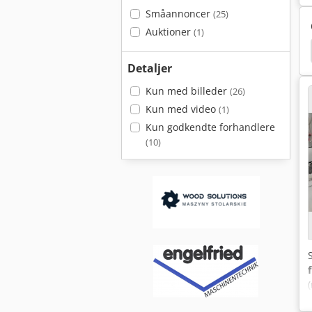
Småannoncer
(25)
Auktioner
(1)
80/200
Scm Class Si 400
Scm L'invincibile Si 3
Detaljer
Kun med billeder
(26)
Kun med video
(1)
Kun godkendte forhandlere
(10)