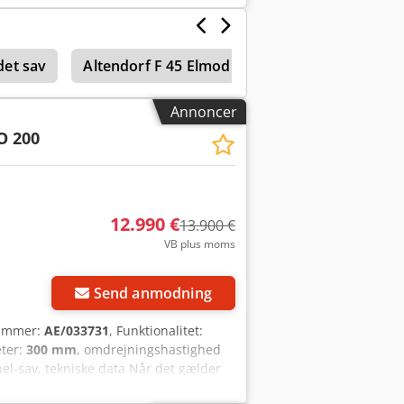
det sav
Altendorf F 45 Elmodrive
Annoncer
O 200
12.990 €
13.900 €
VB plus moms
Send anmodning
nummer:
AE/033731
, Funktionalitet:
eter:
300 mm
, omdrejningshastighed
nel-sav, tekniske data Når det gælder
igste tekniske data som følger: