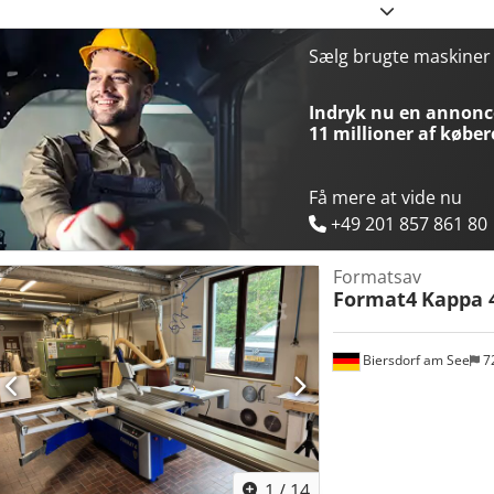
Sælg brugte maskine
Indryk nu en annonce
11 millioner af køber
Få mere at vide nu
+49 201 857 861 80
Formatsav
Format4
Kappa 
Biersdorf am See
7
1
/
14