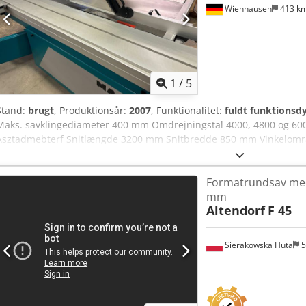
Wienhausen
413 k
1
/
5
Stand:
brugt
, Produktionsår:
2007
, Funktionalitet:
fuldt funktionsdy
Maks. savklingediameter 400 mm Omdrejningstal 4000, 4800 og 60
Asztadmebterf Snitlængde 3200 mm Snitbredde 850 mm Vinkelområd
Formatrundsav med
mm
Altendorf
F 45
Sierakowska Huta
5