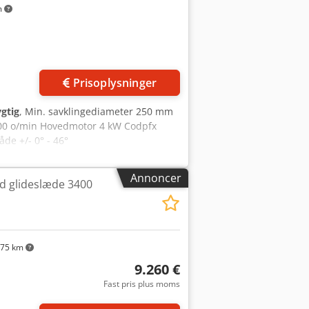
m
Prisoplysninger
gtig
, Min. savklingediameter 250 mm
00 o/min Hovedmotor 4 kW Codpfx
e +/- 0° - 46°
Annoncer
 glideslæde 3400
75 km
9.260 €
Fast pris plus moms