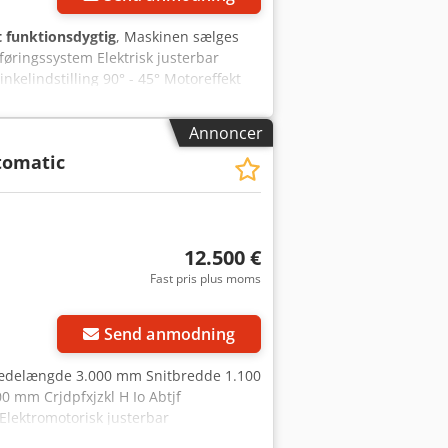
t funktionsdygtig
, Maskinen sælges
øringssystem Elektrisk justerbar
nkelindstilling 90° - 45° Motoreffekt
0/4500/5500 o/min X-Motion
elindstilling/parallelanslag
Annoncer
ller, rillerækker, falsning og
tomatic
0 x 650 mm med digital vinkelvisning
tningssystem til hovedsavbladet.
12.500 €
Fast pris plus moms
Send anmodning
 Slædelængde 3.000 mm Snitbredde 1.100
 mm Crjdpfxjzkl H Io Abtjf
Elektromotorisk justerbar
get