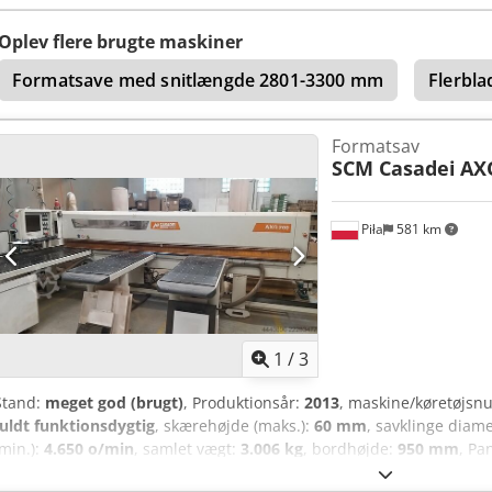
Oplev flere brugte maskiner
Formatsave med snitlængde 2801-3300 mm
Flerbla
Formatsav
SCM Casadei
AX
Piła
581 km
1
/
3
Stand:
meget god (brugt)
, Produktionsår:
2013
, maskine/køretøjs
fuldt funktionsdygtig
, skærehøjde (maks.):
60 mm
, savklinge diam
(min.):
4.650 o/min
, samlet vægt:
3.006 kg
, bordhøjde:
950 mm
, Pa
den automatiske panel-sav AXO 200 fra Casadei Busellato, er de vigt