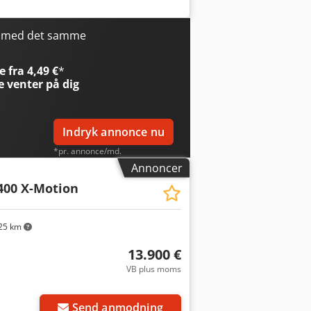
r med det samme
 fra 4,49 €
*
e
venter på dig
Indryk annonce nu
*pr. annonce/md.
Annoncer
400 X-Motion
25 km
13.900 €
VB plus moms
Send anmodning