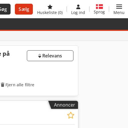
Søg
Sælg
Sprog
Huskeliste
(0)
Log ind
Menu
e på
Relevans
Fjern alle filtre
Annoncer