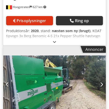
Hoogstraten
627 km
Prisoplysninger
Ring op
Produktionsår:
2020
, stand:
næsten som ny (brugt)
, KOAT
tipvogn 3x Berg Benomic 4-S 21x Pepper Shuttle høstvogn
63x Pepper Shuttle 4x Meto automatisk sprøjtevogn 3x
sprøjteanlæg 1000L Chjdpfx Ajgrkq Iegpoa KONTAKT:
Annoncer
Bogaerts Greenhouse Logistics BVBA Mattijs Van Loon