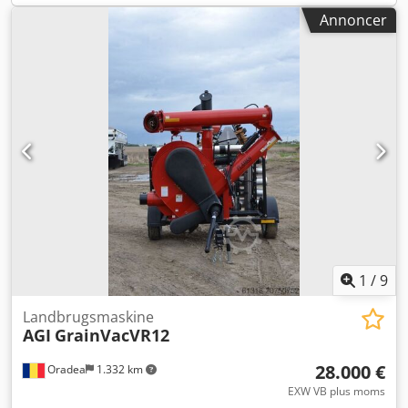
Transportmål (L x B x H): 6.450 x 2.100 x 3.200 mm
Annoncer
Sigtekapacitet: 5 til 30 m³/t Sigtning muligt i 3 fraktioner
Undervogn: 2-akslet centralanhænger
1
/
9
Landbrugsmaskine
AGI
GrainVacVR12
28.000 €
Oradea
1.332 km
EXW VB plus moms