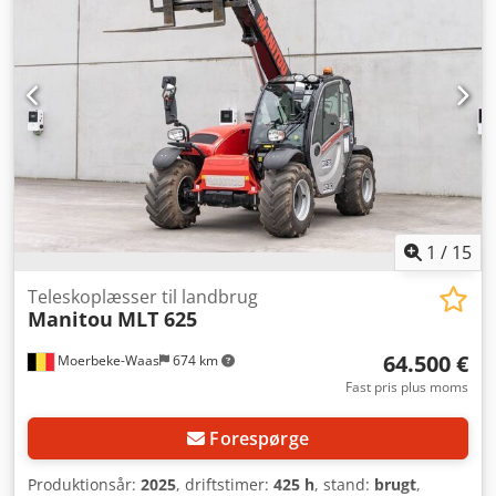
1
/
15
Teleskoplæsser til landbrug
Manitou
MLT 625
64.500 €
Moerbeke-Waas
674 km
Fast pris plus moms
Forespørge
Produktionsår:
2025
, driftstimer:
425 h
, stand:
brugt
,