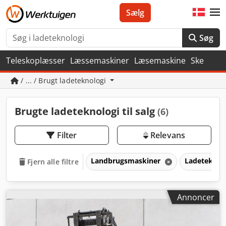
Sælg
Søg
Teleskoplæsser
Læssemaskiner
Læsemaskine
Ske
/ ... / Brugt ladeteknologi
Brugte ladeteknologi til salg
(6)
Filter
Relevans
Landbrugsmaskiner
Ladeteknol
Fjern alle filtre
Annoncer