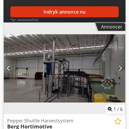
Indryk annonce nu
*pr. annonce/md.
Annoncer
1
/
6
Pepper Shuttle Harvestsystem
Berg Hortimotive