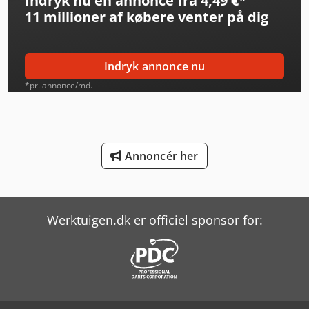
Indryk nu en annonce fra 4,49 €
*
11 millioner af købere
venter på dig
Linde Reachstacker
Linde Sideloader
Indryk annonce nu
Linde V
*pr. annonce/md.
Man L 2000
Man Tga 18
Annoncér her
Man Tge 3
Man Tgl 10
Werktuigen.dk er officiel sponsor for:
Man Tgl 12
Man Tgm 12
Man Tgs 18