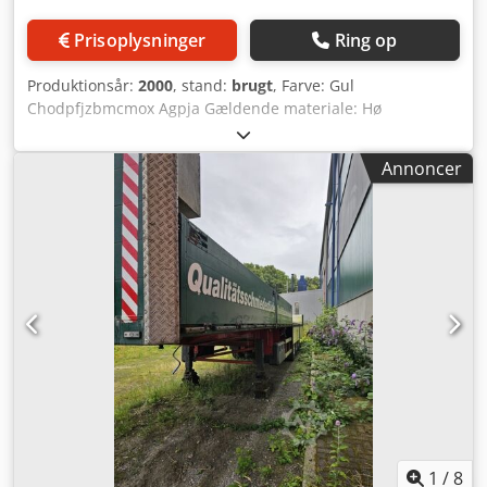
Prisoplysninger
Ring op
Produktionsår:
2000
, stand:
brugt
, Farve: Gul
Chodpfjzbmcmox Agpja Gældende materiale: Hø
Annoncer
1
/
8