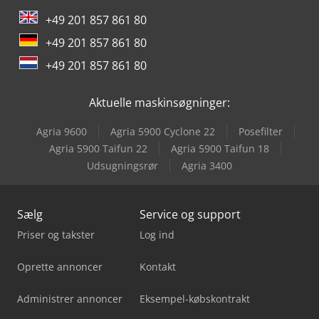
Mercedes-Benz Mb Trac
+49 201 857 861 80
Mercedes-Benz V
+49 201 857 861 80
Tec Rotec
+49 201 857 861 80
Yeong Chin Machinery Industries Co. Ltd. (Ycm) Nfx400A
Aktuelle maskinsøgninger:
Agria 9600
Agria 5900 Cyclone 22
Posefilter
Agria 5900 Taifun 22
Agria 5900 Taifun 18
Udsugningsrør
Agria 3400
Sælg
Service og support
Priser og takster
Log ind
Oprette annoncer
Kontakt
Administrer annoncer
Eksempel-købskontrakt