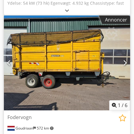
Ydelse: 54 kW (73 hk) Egenvægt: 4.932 kg Chassistype: fast
Motormærke: Kubota Løftekapacitet: 2.500 kg Kontakt KEY-
TEC Sales for at få yderligere information. Chjdpfx Agszk D
Annoncer
I Depja
1
/
6
Fodervogn
Goudriaan
572 km