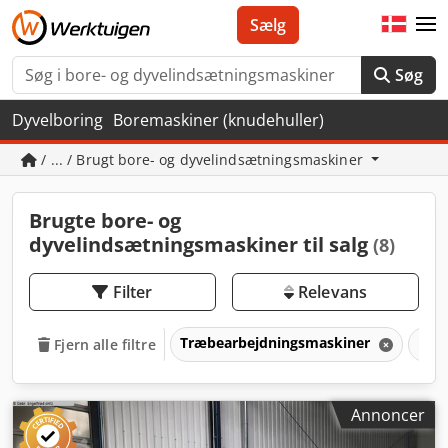
Sælg
Søg
Dyvelboring
Boremaskiner (knudehuller)
/ ... / Brugt bore- og dyvelindsætningsmaskiner
Brugte bore- og
dyvelindsætningsmaskiner til salg
(8)
Filter
Relevans
Træbearbejdningsmaskiner
Mas
Fjern alle filtre
Annoncer