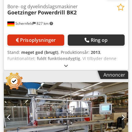
Bore- og dyvelindslagsmaskiner
Goetzinger
Powerdrill BK2
Schernfeld
827 km
Prisoplysninger
Ring op
Stand:
meget god (brugt)
, Produktionsår:
2013
,
Funktionalitet:
fuldt funktionsdygtig
, Vi tilbyder denne
meget velholdte Götzinger Powerdrill BK2 bore- og
fræsemaskine, årgang 2013. Maskinen er i fejlfri stand og
Annoncer
klar til øjeblikkelig brug! Ingen defekter eller skader!
Cedpfx Ajy D Ukrjdwjrf Hvis du har spørgsmål eller har
brug for flere oplysninger, er du velkommen til at sende os
en besked eller ringe til os.