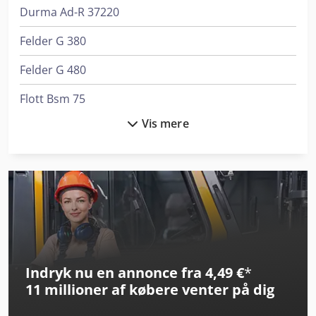
producent – uden ansvar!)
Durma Ad-R 37220
Felder G 380
Felder G 480
Flott Bsm 75
Vis mere
Flott Bsm 75 A
Gildemeister Nef 400
Graule As 450
Haas Tl-2
Haas Vf-2
Indryk nu en annonce fra 4,49 €
*
Haas Vf-4
11 millioner af købere
venter på dig
Index Ms40-6