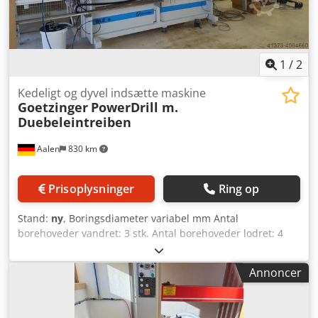
1
/
2
Kedeligt og dyvel indsætte maskine
Goetzinger
PowerDrill m.
Duebeleintreiben
Aalen
830 km
Prisoplysninger
Ring op
Stand:
ny
, Boringsdiameter variabel mm Antal
borehoveder vandret: 3 stk. Antal borehoveder lodret: 4
stk. Götzinger Power Drill i specialudførelse med dyvlelim-
og indpresningsstation Med Götzinger PowerDrill kan du
Annoncer
afhængigt af type og version: - Bore i enderne og langs
siderne - Dyvle samling af hoveddøre, karmtræ,
mellemstykker - Boremønstrene er frit programmerbare -