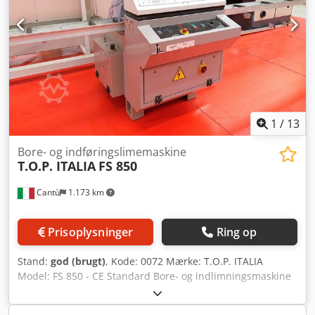
har samme udstyr: - Boreenhed til venstre og højre for
endeboring. - 3 enheder til boring og fræsning for
længdebearbejdning. - Emner lægges ind én gang,
hvorefter enhedsbæreren flytter sig for de forskellige
bearbejdninger. Opstillingslængde pr. maskine ca. 6 m.
Salg enkeltvis muligt: Pris pr. maskine 10.000 euro For
mere info, se vedlagte PDF'er.
1
/
13
Bore- og indføringslimemaskine
T.O.P. ITALIA
FS 850
Cantù
1.173 km
Prisoplysninger
Ring op
Stand:
god (brugt)
, Kode: 0072 Mærke: T.O.P. ITALIA
Model: FS 850 - CE Standard Bore- og indlimningsmaskine
med dyvelindsætning til horisontale emner, velegnet til
møbelproduktion, specialfremstillede møbler, køkkener og