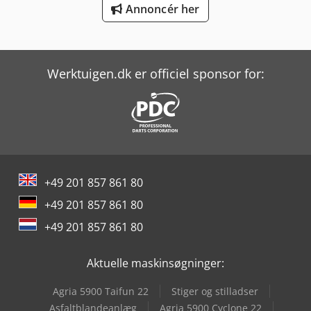
Annoncér her
Yeong Chin Machinery Industries Co. Ltd. (Ycm) Ntc-2000Ly
Yeong Chin Machinery Industries Co. Ltd. (Ycm) Tv188B
Werktuigen.dk er officiel sponsor for:
+49 201 857 861 80
+49 201 857 861 80
+49 201 857 861 80
Aktuelle maskinsøgninger:
Agria 5900 Taifun 22
Stiger og stilladser
Asfaltblandeanlæg
Agria 5900 Cyclone 22