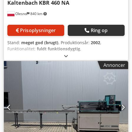
Kaltenbach
KBR 460 NA
Olesno
840 km
Prisoplysninger
Ring op
Stand:
meget god (brugt)
, Produktionsår:
2002
,
Funktionalitet:
fuldt funktionsdygtig
,
maskine/køretøjsnummer:
300242
, Skærekapacitet rundt
stål ved 90°:
460 mm
, samlet længde:
2.320 mm
, total
Annoncer
højde:
2.570 mm
, samlet bredde:
3.660 mm
, samlet vægt:
7.500 kg
, Skæreområde firkantstål ved 90°:
600.460 mm
,
skærediameter:
460 mm
, pladskrav længde:
2.570 mm
,
krævet bredde:
3.660 mm
, skærelængde (maks.):
9.999
mm
, arbejdshøjde:
720 mm
, sektionlængde (maks.):
9.999
mm
, sektion længde (min.):
8 mm
, kølepumpeeffekt:
180
W
, savdrev:
9.200 W
, åbningsbredde:
600 mm
,
båndsavsbredde:
54 mm
, båndsavklingelængde:
7.470
mm
, yderligere udstyrsfeatures:
prędkość obrotowa
bezstopniowo regulowana
, Kaltenbach KBR 460 NA –
automatisk industriel båndsav til metal | Skæring af stål,