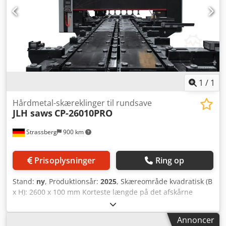
1
/
1
Hårdmetal-skæreklinger til rundsave
JLH saws
CP-26010PRO
Strassberg
900 km
Prisoplysninger
Ring op
Stand:
ny
, Produktionsår:
2025
, Skæreområde kvadratisk (B
x H): 2600 x 100 mm Korteste længde på det afskårne
stykke: 1100 x 20 mm Korteste reststykkets længde i
automatisk drift*: 400 mm Korteste reststykkets længde
Annoncer
ved enkeltskæring: 40 mm Samlet tilslutningseffekt: 41 kW