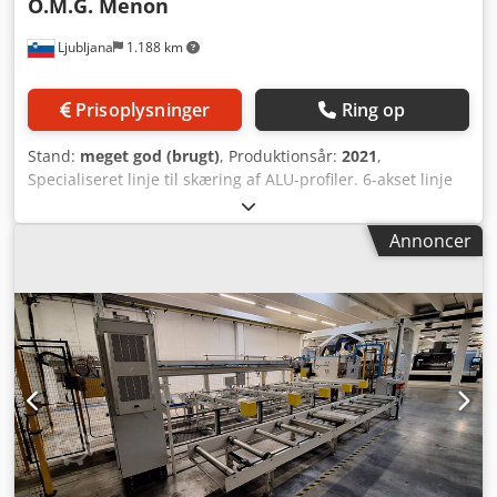
O.M.G. Menon
Ljubljana
1.188 km
Prisoplysninger
Ring op
Stand:
meget god (brugt)
, Produktionsår:
2021
,
Specialiseret linje til skæring af ALU-profiler. 6-akset linje
til skæring af lange alu-profiler. Profilmaksimaldimension:
400x200 mm. Maksimal skærelængde: 1500 mm, minimal
Annoncer
længde: 30 mm. Maksimal længde af indgangsmateriale:
6500 mm. Skærelængdetolerance +/-0,3 mm. Skærevinkel
90° +/-20°. Djdpfjy U Nc Djx Ad Nskr