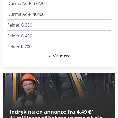
Durma Ad-R 37220
Durma Ad-R 40400
Felder G 380
Felder G 480
Felder K 700
Vis mere
Felder K 700 S
Felder Kf 700 S Professional
Gildemeister Ctx 420 Linear V6
Gildemeister Nef 320 K
Gildemeister Nef 400
Indryk nu en annonce fra 4,49 €
*
Graule As 450