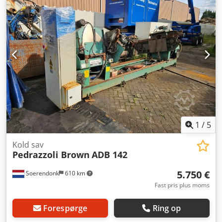
1
/
5
Kold sav
Pedrazzoli Brown
ADB 142
5.750 €
Soerendonk
610 km
Fast pris plus moms
Forespørge
Ring op