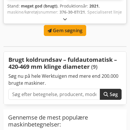
Stand:
meget god (brugt)
, Produktionsår:
2021
,
maskine/køretøjsnummer:
376-30-07/21
, Specialiseret linje
til skæring af ALU-profiler. 6-akset linje til skæring af lange
alu-profiler. Profilstørrelse: 160x200 mm. Maksimal
Gem søgning
skærelængde: 1500 mm, minimal længde: 30 mm.
Maksimal længde på indgående materiale: 6500 mm.
Skærelængde tolerance: +/-0,3 mm. Skærevinkel: 90°
+/-20°. Dedpfey Nkp Isx Ad Njkr
Brugt koldrundsav – fuldautomatisk –
420-469 mm klinge diameter
(9)
Søg nu på hele Werktuigen med mere end 200.000
brugte maskiner.
Søg
Gennemse de mest populære
maskinbetegnelser: