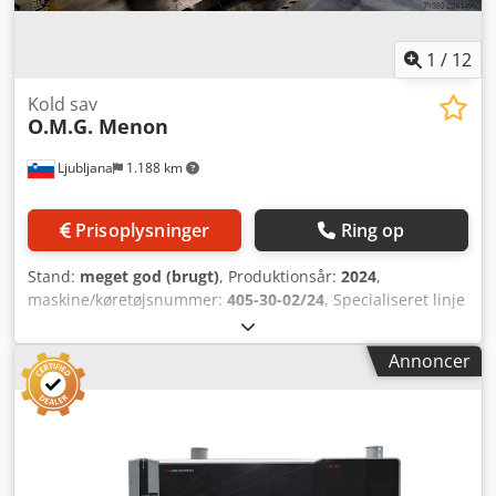
1
/
12
Kold sav
O.M.G. Menon
Ljubljana
1.188 km
Prisoplysninger
Ring op
Stand:
meget god (brugt)
, Produktionsår:
2024
,
maskine/køretøjsnummer:
405-30-02/24
, Specialiseret linje
til skæring af ALU-profiler. 6-akset linje til skæring af lange
alu-profiler. Profilstørrelse: 160x200 mm. Maksimal
Annoncer
skærelængde: 1500 mm, minimal længde: 30 mm.
Maksimal længde på indgående materiale: 6500 mm.
Skærelængde tolerance: +/-0,3 mm. Skærevinkel: 90°
+/-20°. Dsdpfsy U Navjx Ad Nekr