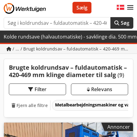
Sælg
Søg
Kolde rundsave (halvautomatiske) - savklinge dia. 500 mm
/ ... / Brugt koldrundsav – fuldautomatisk – 420-469 mm kl
Brugte koldrundsav – fuldautomatisk –
420-469 mm klinge diameter til salg
(9)
Filter
Relevans
Metalbearbejdningsmaskiner og værk
Fjern alle filtre
Annoncer