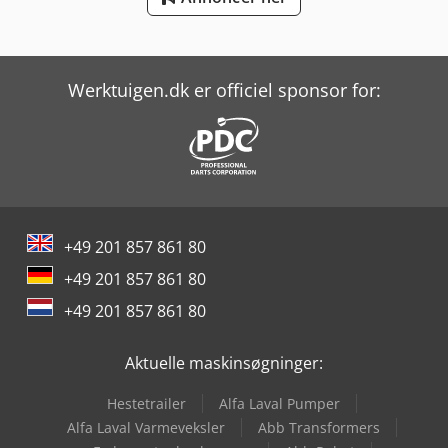
Scherer Feinbau Vdz 220 / Ds
Volvo Fh 400
Werktuigen.dk er officiel sponsor for:
Yeong Chin Machinery Industries Co. Ltd. (Ycm) Nfx400A
+49 201 857 861 80
+49 201 857 861 80
+49 201 857 861 80
Aktuelle maskinsøgninger:
Hestetrailer
Alfa Laval Pumper
Alfa Laval Varmeveksler
Abb Transformers