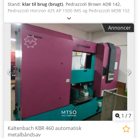
Stand:
klar til brug (brugt)
, Pedrazzoli Brown ADB 142,
Pedrazzoli Horizon 425 AP 1500 IMS og Pedrazzoli MDB 102
Orbital fuldautomatisk rundsavmaskine med
afgratningsanlæg Transportmål del 1: 520x210x190 cm
Annoncer
(LxBxH) Transportmål del 2: 600x230x190 cm (LxBxH)
Transportmål del 3: 385x150x210 cm (LxBxH) Se tabel for
kapacitet Lokation: Hamont-Achel, Belgien Djdpourm Upefx
Ad Nskr Sælgeren påtager sig intet ansvar for skrive- eller
dataoverførselsfejl. Maskinen er i udseende, teknik og slid
i henhold til sin alder; brugte maskiner sælges uden
garanti. Den viste pris er ekskl. moms.
1
/
7
Kaltenbach KBR 460 automatisk
metalbåndsav