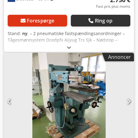
Fast pris plus moms
Forespørge
Ring op
Stand:
ny
, – 2 pneumatiske fastspændingsanordninger –
Tågesmøresystem Dcedpfx Aijyug Trs Sjk – Nødstop –
Blæsepistol – Dokumentation – 400V
Annoncer