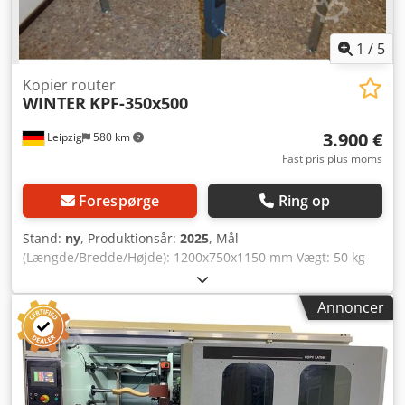
1
/
5
Kopier router
WINTER
KPF-350x500
3.900 €
Leipzig
580 km
Fast pris plus moms
Forespørge
Ring op
Stand:
ny
, Produktionsår:
2025
, Mål
(Længde/Bredde/Højde): 1200x750x1150 mm Vægt: 50 kg
Samlet effektbehov: 1,05 kW Kopierfræser KPF-350x500 Snit
som en professionel – velegnet til kopiering af figurer,
Annoncer
billeder og skrift, uanset om det er træ, metal, sten, plast
eller andre faste materialer. - Den ideelle maskine til både
professionelle og hobby-snidkere - Kopiering af figurer -
Kopiering af billeder og skrifttegn - Maks. fræselængde:
500 mm - Maks. fræsebredde: 350 mm - Værktøjsoptagelse: