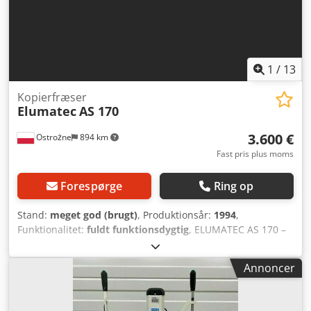
1
/
13
Kopierfræser
Elumatec
AS 170
3.600 €
Ostrożne
894 km
Fast pris plus moms
Forespørge
Ring op
Stand:
meget god (brugt)
, Produktionsår:
1994
,
Funktionalitet:
fuldt funktionsdygtig
, ELUMATEC AS 170 –
1-spindlet kopifræsemaskine Tekniske data Fræseområde
horisontalt ved anslag: 300 x 120 mm Fræseområde
Annoncer
horisontalt ved kopiskabelon: 285 x 110 mm Fræseudens
omdrejningstal: 12.000 omdr./min Spændeområde for
profiler: 150 x 130 mm, justerbar op til 400 mm