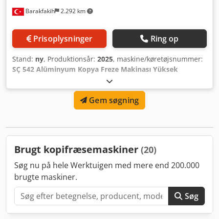
Barakfakih
2.292 km
Prisoplysninger
Ring op
Stand:
ny
, Produktionsår:
2025
, maskine/køretøjsnummer:
SÇ 542 Alüminyum Kopya Freze Makinası Yüksek
Frekanslı
, • Overholder CE-standarderne Dcjdpfx Aisra Nr
Re Sok • Anvendes til bearbejdning af alle profiler, såsom
Gem søgning
arm, lås mv. • Arbejder effektivt med avanceret
motorteknologi. • Tilbyder burrfri og problemfri
bearbejdningshastighed • Udstyret med vandkølesystem •
Pneumatisk profilsparammesystem • Højfrekvent motor
(18.000 o/min) TILVALG • Højre transportørsystem (1 meter)
Brugt kopifræsemaskiner
(20)
Søg nu på hele Werktuigen med mere end 200.000
brugte maskiner.
Søg