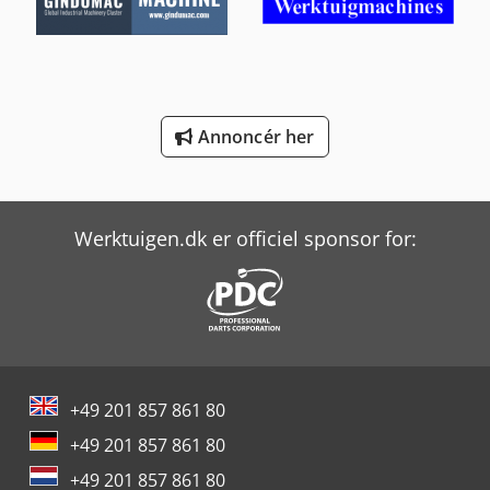
Mercedes-Benz V
Schanbacher S-3-50
Volvo Fh 400
Annoncér her
Weinbrenner Tsv 6/3050
Yeong Chin Machinery Industries Co. Ltd. (Ycm) Nfx400A
Werktuigen.dk er officiel sponsor for:
+49 201 857 861 80
+49 201 857 861 80
+49 201 857 861 80