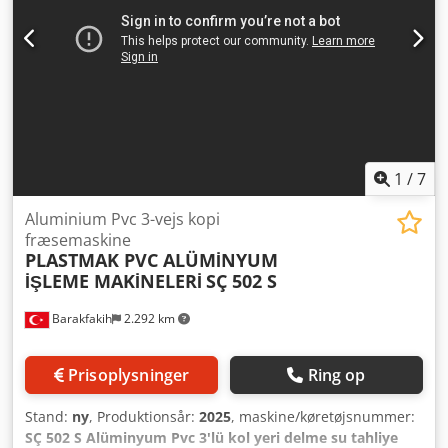
1
/
7
Aluminium Pvc 3-vejs kopi
fræsemaskine
PLASTMAK PVC ALÜMİNYUM
İŞLEME MAKİNELERİ
SÇ 502 S
Barakfakih
2.292 km
Prisoplysninger
Ring op
Stand:
ny
, Produktionsår:
2025
, maskine/køretøjsnummer:
SÇ 502 S Alüminyum Pvc 3'lü kol yeri delme su tahliye