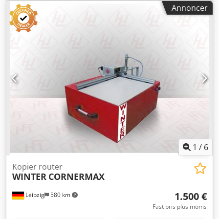
4 arbejdsspindler - Maks. emnelængde: 1000 mm - Maks.
Annoncer
emnediameter: 150 mm - Motoreffekt fræseudspindel: 2 x
3,0 kW - Omdrejningstal: 6000 o/min - Motor,
slibeaggregat: 2 x 1,5 kW - Omdrejningstal: 3000 o/min -
Motor, fremføring: 1,5 kW, trinløs regulering -
Emnefastspænding: pneumatisk - CE-beskyttelseskabine -
Inkl. 4 fræsehoved Ø180 mm med kopfræser Ø30 mm -
Inkl. 4 slibebånd korn 80 Dedpjvz Epnsfx Ai Ssck -
Dimensioner: L=2750, B=1800, H=2200 mm - Vægt: 2500 kg
1
/
6
Kopier router
WINTER
CORNERMAX
1.500 €
Leipzig
580 km
Fast pris plus moms