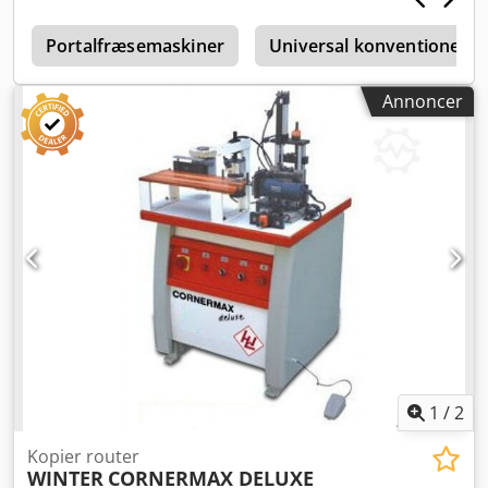
mm Spændområde for profiler 180 × 130 mm Fræseslag
110 mm Dodpfszgglkjx Ai Seck Netværkstilkobling 230/400
Portalfræsemaskiner
Universal konventionel v
V, 3~, 50 Hz Motoreffekt 0,74 kW Spindelomdrejningstal
12.000 o/min Driftstryk 7 bar Luftforbrug 12 l/cyklus uden
Annoncer
sprøjteanlæg, 24 l/cyklus med sprøjteanlæg Dimensioner (L
× B × H) 720 × 650 × 1.440 mm Vægt ca. 120 kg Udstyr
Alsidig anvendelse til bearbejdning af aluminium- og PVC-
profiler. Kopiérfræsning i forholdet 1:1 ved hjælp af
skabeloner eller anslag. Pneumatisk materialespænding.
Manuel følertap med tre niveauer til forskellige
fræserdiametre. Impuls-sprøjteanlæg til værktøjskøling.
Nem betjening via to betjeningshåndtag. Hurtig opsætning
og høj bearbejdningspræcision.
1
/
2
Kopier router
WINTER
CORNERMAX DELUXE