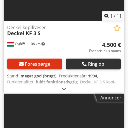
1
/
11
Deckel kopifræser
Deckel
KF 3 S
4.500 €
Győr
1.106 km
Fast pris plus moms
Forespørge
Ring op
Stand:
meget god (brugt)
, Produktionsår:
1994
,
Funktionalitet:
fuldt funktionsdygtig
, Deckel KF 3 S kopi-
fræsemaskine i meget god stand Dcjdpov E Rw Sofx Ai Sjk
Annoncer