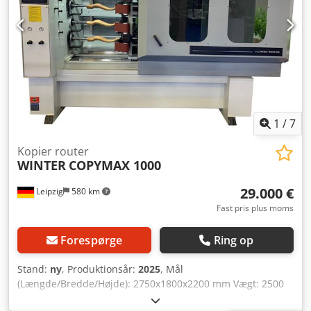
spændetang 8 mm - Spængehals: 43 mm - Elektronisk
fræsemotor 1050 W med integreret fuldbølgeelektronik for
optimal bearbejdning af enhver materialetype Dcjdpfxsvz
Hkye Ai Sjk - Omdrejningstal: 10.000 - 32.000 omdr./min -
Dimensioner (LxBxH): 1200 x 750 x 1150 mm - Ca. vægt: 50
kg - Solid, robust og vibrationssvag konstruktion - Nem
betjening - Vedligeholdelsesfri, efterjusterbare
linearføringer - Lang levetid - Made in GERMANY
1
/
7
Kopier router
WINTER
COPYMAX 1000
29.000 €
Leipzig
580 km
Fast pris plus moms
Forespørge
Ring op
Stand:
ny
, Produktionsår:
2025
, Mål
(Længde/Bredde/Højde): 2750x1800x2200 mm Vægt: 2500
kg Samlet effektbehov: 11 kW Kopifræser COPYMAX 1000 -