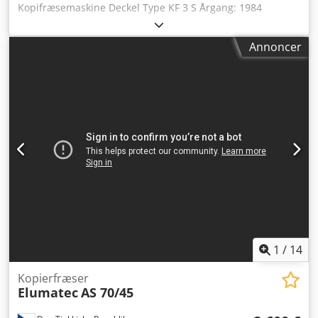
Kopifræsemaskine Deckel Type KF 3 S Årgang: 1984
Bordmål: 600 x 555 / 620 x 750 mm Y-aksel bevægelse: 150
mm Z-aksel slag: 380 mm X-aksel slag: 150 mm Drivkraft: 3
Annoncer
kW Grovfræsespindel Finfræsespindel Låsearm Styrearm
med kabel Stiftholder Spændetænger Vægt: 2400 kg
Dcodpozrbuqofx Ai Ssk Pris: 2.000 euro—ekskl. moms, ab
lager
1
/
14
Kopierfræser
Elumatec
AS 70/45