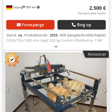
2.500 €
Leipzig
580 km
Fast pris plus moms
Forespørge
Ring op
Stand:
ny
, Produktionsår:
2025
, Mål (længde/bredde/højde)
1050x730x1380 mm Vægt 350 kg Samlet effektbehov 1 kW
Hjørnekopierfræser CORNERMAX DELUXE - Kanttykkelse
min.– max. 0,4 - 3 mm Dcodpjvz Excsfx Ai Ssk -
Annoncer
Emnetykkelse min.– max. 5 –50 mm - Motoromdrejningstal
31.000 o/min - Motoreffekt 0,75 kW - Elektricitet 230 V / 50
Hz - Arbejdstryk 6 bar - Pneumatisk emneholder -
Spændetang Ø 6 mm - Inkl. HM-radiusfræser - Inkl.
polerenhed - Mål L=1050, B=730, H=1380 mm - Vægt 350 kg