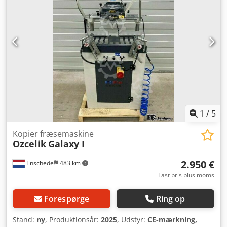
Slaglængde: 105 mm Elektrisk tilslutning: 230/400 V, 3~, 50
Hz Effekt: 0,74 kW Tryklufttilslutning: 7 bar Luftforbrug pr.
arbejdscyklus: 12 l uden spraysystem 24 l med
spraysystem Dimensioner AS 170/00 Længde: 780 mm
Dybde: 770 mm Højde: 1.500 mm Vægt: 200 kg Dcsdpfx
Aisza Iifs Sek Udstyr Stort fræseområde trods kompakt
konstruktion Kopifræseudførelse efter sideanslag eller
skabelon (1:1) Pneumatisk, totrins kopistift til forskellige
fræserdiametre Patenteret ophængning af kopiarmsstang
for præcise fræsninger Bordhøjdejustering til profiler op til
400 mm højde "Spindle Lock" for hurtig værktøjsskift
1
/
5
Pneumatisk materialeopsætningsenhed Dosersprayanlæg
Kopier fræsemaskine
Ozcelik
Galaxy I
2.950 €
Enschede
483 km
Fast pris plus moms
Forespørge
Ring op
Stand:
ny
, Produktionsår:
2025
, Udstyr:
CE-mærkning,