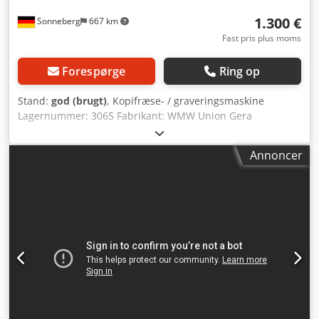
aftale
1.300 €
Sonneberg
667 km
Fast pris plus moms
Forespørge
Ring op
Stand:
god (brugt)
, Kopifræse- / graveringsmaskine
Lagernummer: 3065 Fabrikant: WMW Union Gera
Maskinnummer: 11020 Type / Model: FG 250x500-200
Vandringer x-y-z: 280 - 200 - 315 mm Skabelonbord /
Annoncer
Arbejdsbord: 380 x 380 // 500 x 250 mm Djdpfx Aieygcnps
Seck Omdrejningstal: 2.500 til 20.000 o/min
Tilbehør/udstyr: Skriftsæt Effektbehov: 0,25 kW Stand: God
Vægt: 0,37 t Opstillingsflade: 600 x 500 mm Mål: 1.100 x
1.000 x 1.300 mm