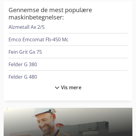
Gennemse de mest populære
maskinbetegnelser:
Alzmetall Ax 2/S
Emco Emcomat Fb-450 Mc
Fein Grit Gx 75
Felder G 380
Felder G 480
Vis mere
Felder K 700 S
Felder Kf 700 S Professional
Flott Bsm 75
Gildemeister Nef 400