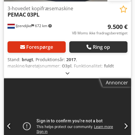
3-hovedet kopifræsemaskine
PEMAC
03PL
9.500 €
IJzendijke
672 km
VB Moms ikke fradragsberettiget
Forespørge
Ring op
Stand:
brugt
, Produktionsår:
2017
,
maskine/køretøjsnummer:
O3pl
, Funktionalitet:
fuldt
funktionsdygtig
, effekt:
0,75 kW (1,02 hk)
,
indgangsspænding:
230 V
, indgangsfrekvens:
60 Hz
, type
Annoncer
indgangsstrøm:
Klimaanlæg
, justering af anslagslineal:
manuel
, aktueringstype:
pneumatisk
,
omdrejningshastighed (maks.):
12.000 o/min
,
omdrejningshastighed (min.):
12.000 o/min
, bordbredde:
330 mm
, bordlængde:
2.400 mm
, samlet længde:
2.600
mm
, samlet bredde:
800 mm
, total højde:
1.800 mm
,
samlet vægt:
540 kg
, PEMAC 03PL 3-spindler
kopiermaskine – Årgang 2017 – Klar til brug Meget velholdt