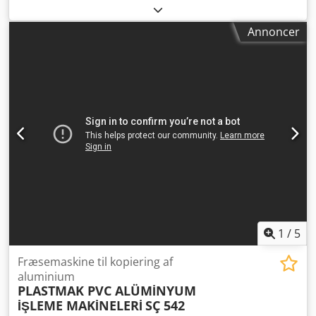
makinesi yüksek frekans motorlu
, • Overholder CE-
standarderne. • Mulighed for udførelse af låsehuller,
Annoncer
hængselspor, håndtagsudskæringer og drænriller på
aluminium- og pvc-profiler. • Kopihoved med lodret
arbejdsegenskab. • Tredobbelt borsystem med vandret
arbejdsegenskab. • Drænsystem, som kan arbejde i
vinkelposition. • Universal skabelon med mulighed for at
lave specialskabeloner på forespørgsel. Djdpfx Aeramz Hei
Seck • Mulighed for individuel drift af tredobbelt
borkopieringsfræser eller rillenotningssystem. •
Højfrekvent motor (18.000 o/min). • Højre
transportbåndssystem (1 meter).
1
/
5
Fræsemaskine til kopiering af
aluminium
PLASTMAK PVC ALÜMİNYUM
İŞLEME MAKİNELERİ
SÇ 542