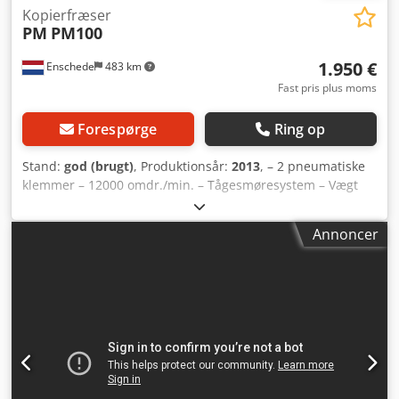
Kopierfræser
PM
PM100
1.950 €
Enschede
483 km
Fast pris plus moms
Forespørge
Ring op
Stand:
god (brugt)
, Produktionsår:
2013
, – 2 pneumatiske
klemmer – 12000 omdr./min. – Tågesmøresystem – Vægt
180 kg Dcodsy An U Ijpfx Ai Ssk – 230V
Annoncer