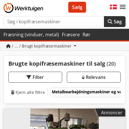
Sælg
Søg
Fræsning (vinduer, metal)
Fræsere
Rør
/ ... / Brugt kopifræsemaskiner
Brugte kopifræsemaskiner til salg
(20)
Filter
Relevans
Metalbearbejdningsmaskiner og værk
Fjern alle filtre
Annoncer