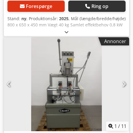
Forespørge
Ring op
Stand:
ny
, Produktionsår:
2025
, Mål (længde/bredde/højde)
800 x 650 x 450 mm Vægt 40 kg Samlet effektbehov 0,8 kW
Hjørnekopierfræser CORNERMAX - Kanttykkelse min.–max.
2 - 3 mm - Emnetykkelse min.–max. 10–50 mm -
Annoncer
Motoromdrejningstal 32.000 o/min Dcjdpfx Aisvz Ew Sj Sjk -
Motoreffekt 0,65 kW - Elektrisk tilslutning 230 V / 50 Hz -
Arbejdstryk 6 bar - Pneumatisk emneholder - Spannetang
optagelse 6 mm - Dimensioner L=800, B=650, H=450 mm -
Vægt 40 kg Inkluderet: - HM radiusfræser R 2 mm
1
/
11