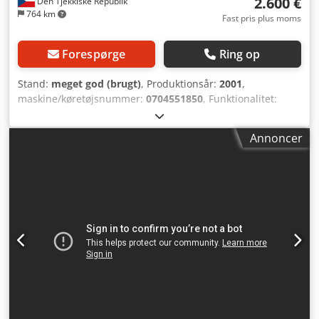
2.600 €
Den Tjekkiske Republik
764 km
Fast pris plus moms
Forespørge
Ring op
Stand:
meget god (brugt)
, Produktionsår:
2001
,
maskine/køretøjsnummer:
0704551850
, Funktionalitet:
fuldt funktionsdygtig
, // elumatec AS 70/45 – Hurtig
hastighedsskift fra 12.000 omdr./min. til 6.000 omdr./min.
Annoncer
til skæring af tyndvæggede stålprofiler // Alsidig til mange
anvendelser inden for bearbejdning af aluminium- og PVC-
profiler Præcis fræsning med minimal indsats og nem
betjening med to håndtag Kopifræsning i et forhold på 1:1
overfører skæremønstret fra en skabelon til profilen Egene
skræddersyede skabeloner kan oprettes (ved at kopiere
skabelonen til en blank) Kopifræsning ved hjælp af stop er
også mulig (kun for rektangulære skæremønstre) Kan
opsættes i kun få trin Pneumatisk materialeholderenhed
Manuel følerarm med tre niveauer til forskellige
skærrediametre Pulserende kølevæskesystem Horisontal
skærerækkevidde ved hjælp af et stop: 230 x 90 mm