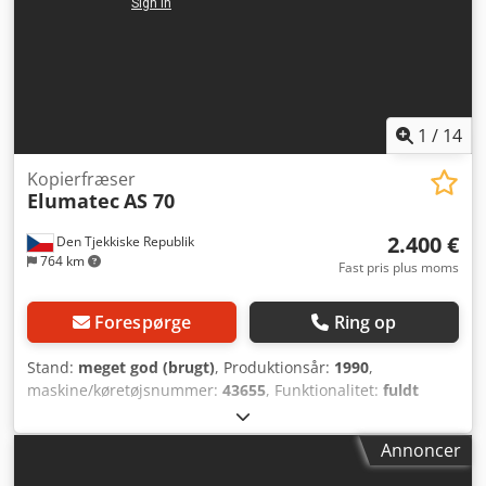
1
/
14
Kopierfræser
Elumatec
AS 70
2.400 €
Den Tjekkiske Republik
764 km
Fast pris plus moms
Forespørge
Ring op
Stand:
meget god (brugt)
, Produktionsår:
1990
,
maskine/køretøjsnummer:
43655
, Funktionalitet:
fuldt
funktionsdygtig
, omdrejningshastighed (maks.):
12.000
o/min
, Horisontal skærekapacitet med anslag: 230 x 90
Annoncer
mm Horisontal skærekapacitet med kopiskabelon: 230 x 90
mm Spindelhastighed: 12.000 o/min Spændområde for