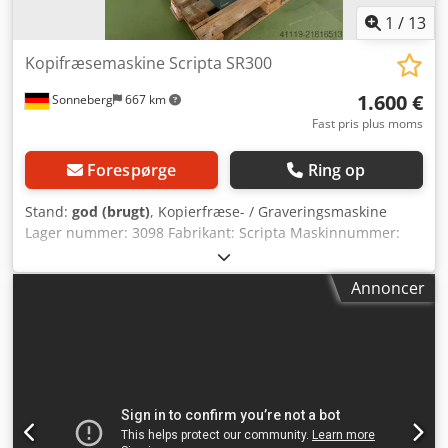
1
/
13
Kopifræsemaskine Scripta SR300
1.600 €
Sonneberg
667 km
Fast pris plus moms
Forespørge
Ring op
Stand:
god (brugt)
, Kopierfræse- / Graveringsmaskine
Lager nummer: 3098 Fabrikant: Scripta Maskinnummer:
Type / Model: SR 300 Arbejdsgange x-y-z: mm
Skabelonbord / Arbejdsbord: 600 x 400 // 600 x 250 mm
Annoncer
Omdrejningstal: 700 til 18.000 o/min, trinløs regulering
Transmission: 1 : 1,33 til 1 : 10 Dcodpfx Ajy H Hhbsi Sok
Tilbehør/udstyr: Skriftsæt; øvrigt (se billeder) Effektbehov:
kW Stand: god Vægt: 0,7 t