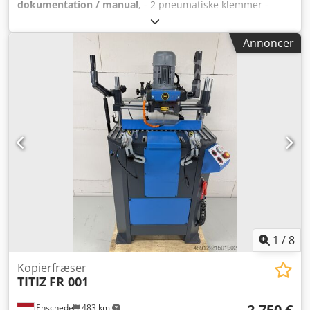
dokumentation / manual
, - 2 pneumatiske klemmer -
Køling - Materialestop - Dokumentation - 400V Dcsdpfxjgg
N Tae Ai Ssk
Annoncer
1
/
8
Kopierfræser
TITIZ
FR 001
2.750 €
Enschede
483 km