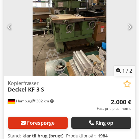
1
/
2
Kopierfræser
Deckel
KF 3 S
2.000 €
Hamburg
302 km
Fast pris plus moms
Forespørge
Ring op
Stand:
klar til brug (brugt)
, Produktionsår:
1984
,