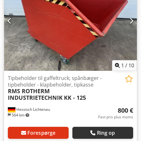
1
/
10
Tipbeholder til gaffeltruck; spånbæger -
tipbeholder - klapbeholder, tipkasse
RMS ROTHERM
INDUSTRIETECHNIK
KK - 125
800 €
Hessisch Lichtenau
564 km
Fast pris plus moms
Forespørge
Ring op