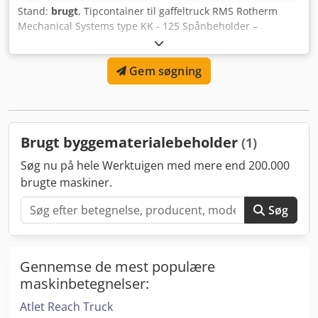
Stand:
brugt
, Tipcontainer til gaffeltruck RMS Rotherm
Mechanical Systems type KK - 125 Spånbeholder –
tipbeholder – klapcontainer Fabrikationsnr.: 84477
Byggeår: 2011 Bæreevne: maks. 2000 kg Volumen: ca. 1 m³
Gem søgning
Indkøringslommer: 200 x 60 mm Gaffelafstand
indvendig/udvendig: 505/900 mm - Manuel låsemekanisme
for tipcontaineren - Tippeprocessen udløses ved
tyngdekraft - 4 stk. polyurethanhjul Ø 160 mm, 2 drejelige -
Indkøringslommer/optagning til truck Dedpfx
Brugt byggematerialebeholder
(1)
Aexpqzzekpekr Egenvægt: 195 kg Bredde: 1130 mm Dybde:
1570 mm Beholderhøjde: 880 mm Bygge­højde med
Søg nu på hele Werktuigen med mere end 200.000
chassis: 1190 mm God stand Velegnet til indsamling,
brugte maskiner.
opbevaring og overførsel af værdifulde materialer
Søg
Gennemse de mest populære
maskinbetegnelser:
Atlet Reach Truck