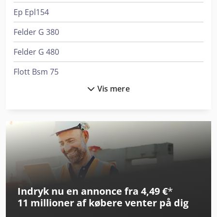
Ep Epl154
Felder G 380
Felder G 480
Flott Bsm 75
Vis mere
Graule As 450
Index Ms22-6
Index Ms40-6
Lagun L 1400
Linde L 12
Indryk nu en annonce fra 4,49 €
*
Linde Reach Truck
11 millioner af købere
venter på dig
Linde Reachstacker