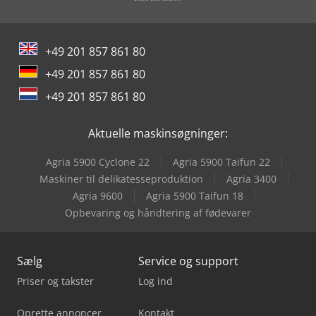
Yeong Chin Machinery Industries Co. Ltd. (Ycm) Nfx400A
Yeong Chin Machinery Industries Co. Ltd. (Ycm) Tv188B
+49 201 857 861 80
+49 201 857 861 80
+49 201 857 861 80
Aktuelle maskinsøgninger:
Agria 5900 Cyclone 22
Agria 5900 Taifun 22
Maskiner til delikatesseproduktion
Agria 3400
Agria 9600
Agria 5900 Taifun 18
Opbevaring og håndtering af fødevarer
Sælg
Service og support
Priser og takster
Log ind
Oprette annoncer
Kontakt