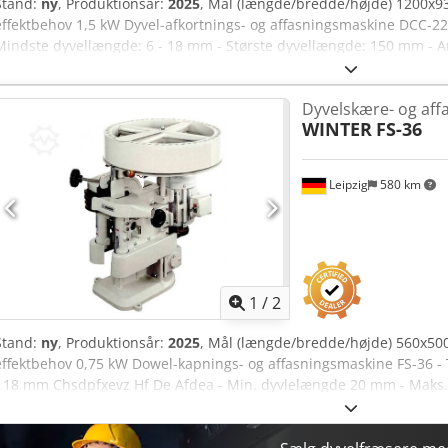
Stand:
ny
, Produktionsår:
2025
, Mål (længde/bredde/højde) 1200x
effektbehov 1,5 kW Dyvel-afkortnings- og affasningsmaskine DCC-22
Mindste dyvellængde: 6 - 18 mm - Største dyvellængde: 150 mm - Arb
afkortninger/time - Trinløst justerbar fremføring - Drivmotor: 0,37 
2900 o/min. - Savmotor: 0,37 kW / 2900 o/min. - Affasningsmotor: 0
Dyvelskære- og aff
Afdjha - Fræsespindelomdrejning: 1450 o/min. - Savspindelomdrejni
WINTER
FS-36
Affasningsfræserspindelomdrejning: 1450 o/min. - Udsugningsdiame
m³/time - Maskinramme af gråjern - Inkl. føring til dyvler med diame
H=1080 mm - Vægt: 390 kg
Leipzig
580 km
1
/
2
Stand:
ny
, Produktionsår:
2025
, Mål (længde/bredde/højde) 560x5
effektbehov 0,75 kW Dowel-kapnings- og affasningsmaskine FS-36 - Ti
- 18 mm Chsdpfxevz Hf De Afdea - Min. dyvlelængde 20 mm - Maks
- Kapacitet 36 stk./min. - Inkl. styrebøsning til Ø 8 mm dyvler - Væ
580 mm