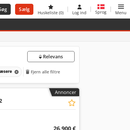
Søg
Sælg
Sprog
Huskeliste
(0)
Log ind
Menu
Relevans
ræsere
Fjern alle filtre
Annoncer
2
26.900 €