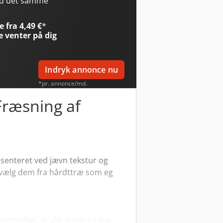
ed det samme
 fra 4,49 €
*
e
venter på dig
Indryk annonce nu
*pr. annonce/md.
ræsning af
æsenteret ved jævn tekstur og
æ, vælg dem fra hårdttræ som eg
ntroller, at alle dyvlerne har