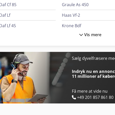
Daf Cf 85
Graule As 450
Daf Lf
Haas Vf-2
Daf Lf 45
Krone Bdf
Vis mere
Daf Lf 55
Linde L 12
Durma Ad-R 37220
Man L 2000
Ep Epl154
Mercedes-Benz Mb Trac
Sælg dyvelfræsere m
Felder G 380
Mercedes-Benz V
Indryk nu en annonce
11 millioner af køber
Få mere at vide nu
+49 201 857 861 80