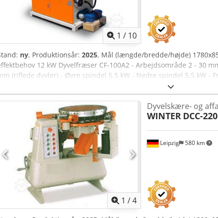
1
/
10
Stand:
ny
, Produktionsår:
2025
, Mål (længde/bredde/højde) 1780x
effektbehov 12 kW Dyvelfræser CF-100A2 - Arbejdsområde 2 - 30 mm 
mm (riflede dyvler) - Øvre spindel 5,5 kW - Nedre spindel 5,5 kW -
arbejdsbredde 100 mm - Værktøjshastighed 6500 o/min - Fremførings
(diameter efter valg) dyvel-profilfræsere til øvre og nedre spindel, 
Dyvelskære- og aff
Egaodeha - Dimensioner L=1780, B=850, H=1250 mm - Vægt 1000 kg
WINTER
DCC-220
Leipzig
580 km
1
/
4