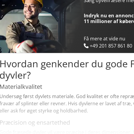
Sælg dyvelfræsere m
Indryk nu en annonce
11 millioner af køber
Få mere at vide nu
+49 201 857 861 80
Hvordan genkender du gode F
dyvler?
Materialkvalitet
Undersøg først dyvlets materiale. God kvalitet er ofte repr
fravær af splinter eller revner. Hvis dyvlerne er lavet af tr
eller ask for øget styrke og holdbarhed.
Præcision og ensartethed
Gode fræsede dyvler vil være præcise i deres dimensioner. Ko