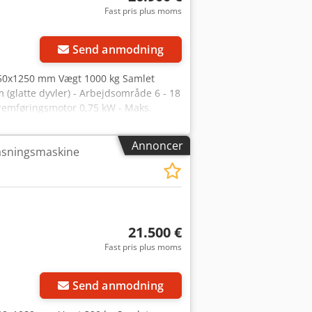
Fast pris plus moms
Send anmodning
850x1250 mm Vægt 1000 kg Samlet
(glatte dyvler) - Arbejdsområde 6 - 18
 Fremføringsmotor 0,75 kW - Maks.
hastighed 4 - 13 m/min - Inkl. 1 sæt
udløbssko til emnet Codpfx Afjvz
Annoncer
asningsmaskine
21.500 €
Fast pris plus moms
Send anmodning