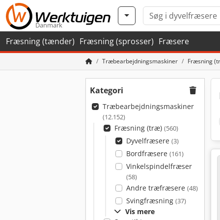
Danmark
Fræsning (tænder)
Fræsning (sprosser)
Fræsere
Træbearbejdningsmaskiner
Fræsning (t
Kategori
Træbearbejdningsmaskiner
(12.152)
Fræsning (træ)
(560)
Dyvelfræsere
(3)
Bordfræsere
(161)
Vinkelspindelfræser
(58)
Andre træfræsere
(48)
Svingfræsning
(37)
Vis mere