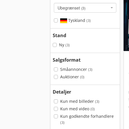
Ubegrænset
(3)
Tyskland
(3)
Stand
Ny
(3)
Salgsformat
Småannoncer
(3)
Auktioner
(0)
Detaljer
Kun med billeder
(3)
Kun med video
(0)
Kun godkendte forhandlere
(3)