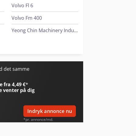
Volvo Fl 6
Volvo Fm 400
Yeong Chin Machinery Industries Co. Ltd. (Ycm) Nfx400A
Yeong Chin Machinery Industries Co. Ltd. (Ycm) Ntc-2000Ly
Yeong Chin Machinery Industries Co. Ltd. (Ycm) Tv188B
ed det samme
 fra 4,49 €
*
e
venter på dig
Indryk annonce nu
*pr. annonce/md.