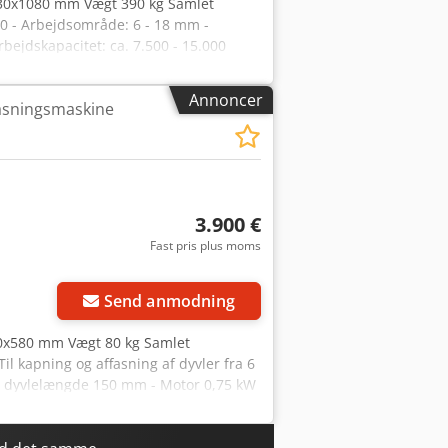
930x1080 mm Vægt 390 kg Samlet
0 - Arbejdsområde: 6 - 18 mm -
ejdskapacitet: ca. 7.500 - 15.000
kW / 750 o/min. - Fræsemotor: 0,37 kW /
,37 kW / 2900 o/min. Cedpfxsvz Et Ho
Annoncer
asningsmaskine
ng: 2900 o/min. -
ter: 3 x 80 mm - Luftbehov: ca. 900
ter efter valg - Mål: L=1200, B=930,
3.900 €
Fast pris plus moms
Anmod om flere
billeder
Send anmodning
00x580 mm Vægt 80 kg Samlet
l kapning og affasning af dyvler fra 6
. dyvlelængde 150 mm - Motor 0,75 kW
gt 80 kg - Dimensioner LxBxH 560 x 500 x