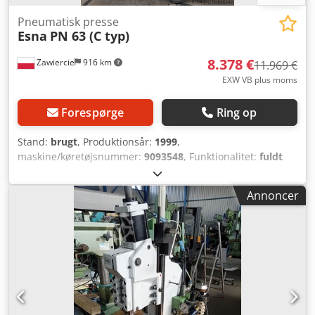
Pneumatisk presse
Esna
PN 63 (C typ)
8.378 €
Zawiercie
916 km
11.969 €
EXW VB plus moms
Forespørge
Ring op
Stand:
brugt
, Produktionsår:
1999
,
maskine/køretøjsnummer:
9093548
, Funktionalitet:
fuldt
funktionsdygtig
, Pneumatisk presse 63 tons Dwjdpfx
Acoyzhvpjqja
Annoncer