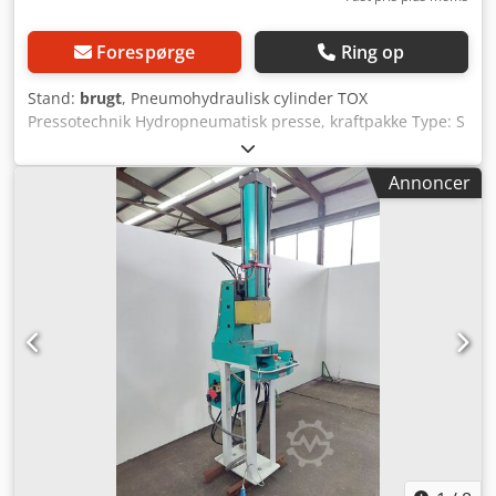
Forespørge
Ring op
Stand:
brugt
, Pneumohydraulisk cylinder TOX
Pressotechnik Hydropneumatisk presse, kraftpakke Type: S
04.00.050.12 D Fabr. nr.: 208696.460 Årgang ca. 2000
Trykkraft: 4,0 ton ved 10 bar Trykkraft: 3,0 ton ved 8 bar
Annoncer
Trykkraft: 2,6 ton ved 7 bar Trykkraft: 2,4 ton ved 6 bar
Trykkraft: 2,0 ton ved 5 bar Trykkraft: 1,6 ton ved 4 bar
Trykkraft: 1,2 ton ved 3 bar Total slaglængde: 50 mm
Kraftslag: 12 mm Stempelstang: Ø 30 mm Gevindoptagelse
stempelstang: M22 x 2 mm Trykluftbehov: 3 til 10 bar -
Elektronisk olietrykafbryder med digital display TOX til
kraftmåling, type 167282 - Byggehøjde kun kraftpakke med
stempelstang = 610 mm - Byggehøjde kun kraftpakke-
hydropneumatisk cylinder = 560 mm - Ekstra bundplade
160 x 160 x 20 mm - Stemplet plade: Ø 68 mm Pladsbehov
L x B x H: 160 x 160 x 660 mm Vægt: 21 kg Meget god stand
Dwjdpfxeu D Tz Ue Acqja 3 stk. tilgængelige, pris pr. stk.