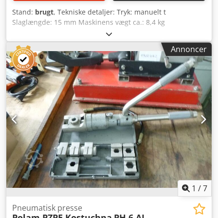
Stand:
brugt
, Tekniske detaljer: Tryk: manuelt t
Slaglængde: 15 mm Maskinens vægt ca.: 8,4 kg
Maskindimensioner: 600x250x70 mm PNEUMATISK
KABELSKO-PRESSE Anvendelsesområde: Presning af
Annoncer
kabelsko på elektriske kabler og klimaanlægslinjer
Yderligere egenskaber: - Pressecylinder: Stempel Ø 25mm;
udvendig Ø 68mm; udsfladningslængde ca. 15mm -
Værktøjsgaffel: Bredde=30mm; Længde=70mm - Håndgreb
Ø 30 x L:300mm Udstyr: - Værktøjskasse med forskellige
rund- og sekskantede værktøjsbakker Dodpfou Nfr Nox
Acqjwa ipl.d.
1
/
7
Pneumatisk presse
Polam PZPE Kostuchna
PH 6 AL