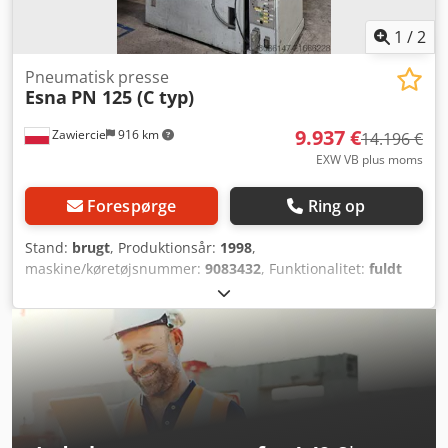
1
/
2
Pneumatisk presse
Esna
PN 125 (C typ)
9.937 €
Zawiercie
916 km
14.196 €
EXW VB plus moms
Forespørge
Ring op
Stand:
brugt
, Produktionsår:
1998
,
maskine/køretøjsnummer:
9083432
, Funktionalitet:
fuldt
funktionsdygtig
, Pneumatisk presse 125 ton
Dedeyzhqyjpfx Acqewa