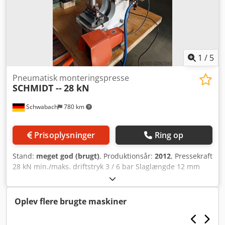
1
/
5
Pneumatisk monteringspresse
SCHMIDT --
28 kN
Schwabach
780 km
Prisoplysninger
Ring op
Stand:
meget god (brugt)
, Produktionsår:
2012
, Pressekraft
28 kN min./maks. driftstryk 3 / 6 bar Slaglængde 12 mm
Elektrisk tilslutning 220 volt Udladning 130 mm Bord 200 x
150 mm Djdpfx Acezmxatoqowa
Oplev flere brugte maskiner