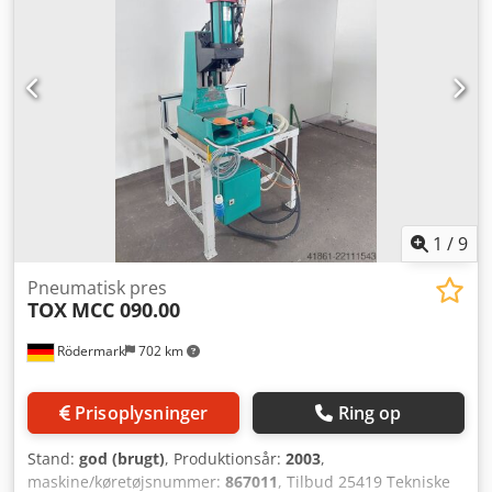
1
/
9
Pneumatisk pres
TOX
MCC 090.00
Rödermark
702 km
Prisoplysninger
Ring op
Stand:
god (brugt)
, Produktionsår:
2003
,
maskine/køretøjsnummer:
867011
, Tilbud 25419 Tekniske