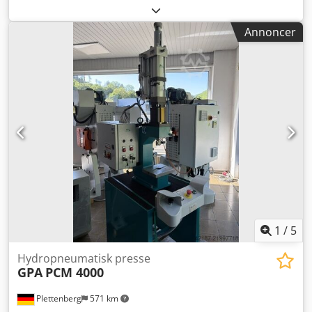
data: - Trykkraft ca. 80 kN - Arbejdsslag ca. 50 mm -
Kraftslag 24 mm - Overhæng ca. 150 mm - Bordstørrelse
Annoncer
300 x 200 mm - Bordpladetykkelse 45 mm - Justerbar
installationshøjde op til maks. 300 mm - 2 håndbetjeninger
- Lufttilslutning 6 - 8 bar - Samlet pladsbehov ca. B 800 x H
2000 x D 900 mm - Vægt ca. 400 kg Dwodpezc Hl Dsfx
Acqoa
1
/
5
Hydropneumatisk presse
GPA
PCM 4000
Plettenberg
571 km