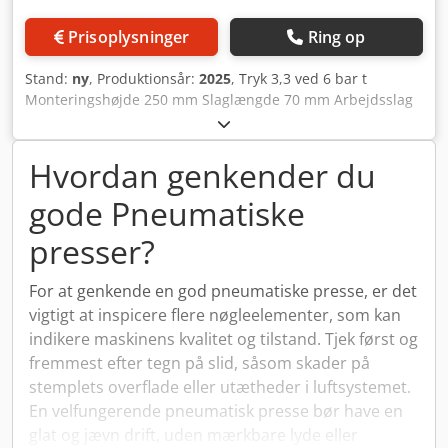
Prisoplysninger
Ring op
Stand:
ny
, Produktionsår:
2025
, Tryk 3,3 ved 6 bar t
Monteringshøjde 250 mm Slaglængde 70 mm Arbejdsslag
10 mm Bordflade 220x190 mm Udladning 150 mm
Maskinens vægt ca. 350 kg Tohåndsbetjening Hurtiggang
60 mm / Arbejdsgang 10 mm Dsdpjy Umf Ajfx Acqowa
Hvordan genkender du
Elektropneumatisk sikkerhedssystem via to 5/2-vejsventiler
gode Pneumatiske
med positionsovervågning Justerbar trykregulator til
arbejdsstyrken Justerbar hastighedsreguleringsventil
presser?
Justerbar presstid CE-mærkning
For at genkende en god pneumatiske presse, er det
vigtigt at inspicere flere nøgleelementer, som kan
indikere maskinens kvalitet og tilstand. Tjek først og
fremmest efter tegn på slid, såsom skader på
stemplets overflade eller utætheder i luftsystemet.
En velfungerende pneumatisk presse bør have en
glat og jævn drift, uden mærkbare lyde eller