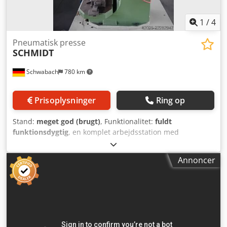
1
/
4
Pneumatisk presse
SCHMIDT
Schwabach
780 km
Prisoplysninger
Ring op
Stand:
meget god (brugt)
, Funktionalitet:
fuldt
funktionsdygtig
, en komplet arbejdsstation med
integreret, fuldt pneumatisk system. udstyret med
pneumatisk 2-håndsbetjening kraft 45 kN slaglængde 60
Annoncer
mm Djdpozka Adsfx Acqewa