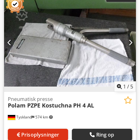
1
/
5
Pneumatisk presse
Polam PZPE Kostuchna
PH 4 AL
Tyskland
574 km
Prisoplysninger
Ring op