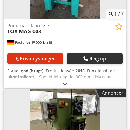
1
/
7
Pneumatisk presse
TOX
MAG 008
Kaufungen
555 km
Prisoplysninger
Ring op
Stand:
god (brugt)
, Produktionsår:
2015
, Funktionalitet:
ukontrolleret
, - Samlet løftehøjde: 300 mm - Maksimal
pressekræft: 68,9 kN - Effekt: 0,3 kW Djdpfx
Aswxvwiocqowa - Min./maks. lufttryk: 3 - 6 bar - Maskinens
Annoncer
vægt: 1250 kg