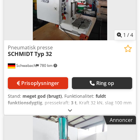
1
/
4
Pneumatisk presse
SCHMIDT
Typ 32
Schwabach
780 km
Prisoplysninger
Ring op
Stand:
meget god (brugt)
, Funktionalitet:
fuldt
funktionsdygtig
, pressekraft:
3 t
, Kraft 32 kN, slag 100 mm
Dwedpfszfy Trsx Acqja
Annoncer