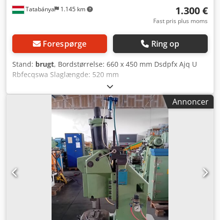
1.300 €
Tatabánya
1.145 km
Fast pris plus moms
Forespørge
Ring op
Stand:
brugt
, Bordstørrelse: 660 x 450 mm Dsdpfx Ajq U
Rbfecqswa Slaglængde: 520 mm
Annoncer