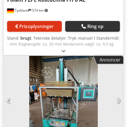
Tyskland
574 km
Prisoplysninger
Ring op
Stand:
brugt
, Tekniske detaljer: Tryk: manuel t Standermål:
- mm Slaglængde: ca. 20 mm Maskinens vægt: ca. 9,5 kg
Maskindimensioner: L: 580 x B: 280 x H: 80 mm Dsdpfx
Acsu Nftgeqewa PNEUMATISK KABELSKO-PRESSE -
Annoncer
Anvendelsesområde: Presning af kabelsko på elektriske
kabler og klimaledninger Yderligere egenskaber: -
Pressecylinder: stempel Ø 25 mm; udvendig Ø 68 mm;
udtrækslængde ca. 20 mm - Værktøjsoptagelse: bredde =
40 mm; længde = 90 mm - Håndgreb Ø 30 x L: 300 mm
Udstyr: - Værktøjskasse med diverse runde og sekskantede
værktøjskæber, se billede iflg. billedet.