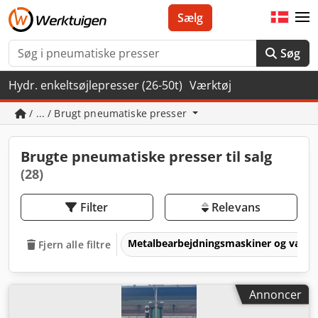
Sælg
Søg
Hydr. enkeltsøjlepresser (26-50t)
Værktøj
/ ... / Brugt pneumatiske presser
Brugte pneumatiske presser til salg
(28)
Filter
Relevans
Metalbearbejdningsmaskiner og værk
Fjern alle filtre
Annoncer