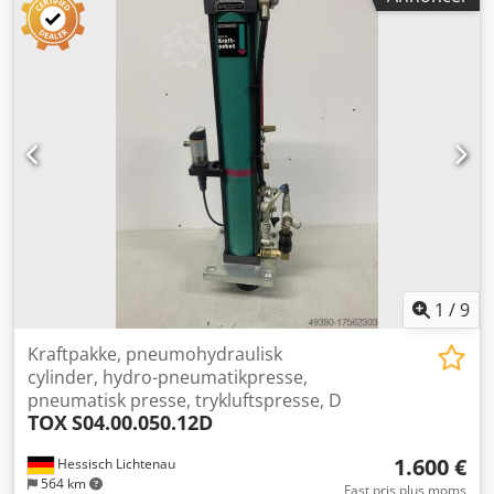
en inspektion. Vi kan arrangere en prisbillig fragtmand for
dig! Du vil modtage en ordentlig faktura. For udenlandske
kunder kan vi udstede en nettofaktura, forudsat at et
gyldigt momsregistreringsnummer foreligger. Forbehold
for mellemsalg. Besøg gerne vores butik og se også vores
øvrige tilbud. Anførte firmanavne og varemærker tilhører
deres ejere og bruges udelukkende til identifikation og
beskrivelse af produkterne. Afvigelser i tekniske data samt
fejl i varebeskrivelsen kan forekomme og forbeholdes.
1
/
9
Kraftpakke, pneumohydraulisk
cylinder, hydro-pneumatikpresse,
pneumatisk presse, trykluftspresse, D
TOX
S04.00.050.12D
1.600 €
Hessisch Lichtenau
564 km
Fast pris plus moms