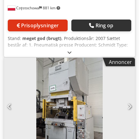
nitte-, præge-, bukse- og samlearbejder. Den nøjagtige
Częstochowa
881 km
tilstand og det medfølgende udstyr kan ses på billederne.
”Alt fra én leverandør: Vi tilbyder gerne en passende
finansieringsløsning til dit projekt.” komplett-
Prisoplysninger
Ring op
konzept.leasingo.de Yderligere presser og industrielle
maskiner – nye og brugte – finder du i vores butik!
Stand:
meget god (brugt)
, Produktionsår: 2007 Sættet
Dwjdpfoznkvpsx Acqoa PD
består af: 1. Pneumatisk presse Producent: Schmidt Type:
24 Pressekraft: 9 kN Tohåndsbetjening (to-hånds
udløsning) 2. Båndføring til prægning / embossing
Annoncer
Producent: SAEP Type: HSG 3. Styresystem Producent:
Siemens Type: Simatic Panel 4. Ekstraudstyr Dedox Eiuxjpfx
Acqswa Forstørrelseslampe Arbejdsbord Ergonomisk
arbejdsstol med sikkerhedsudstyr