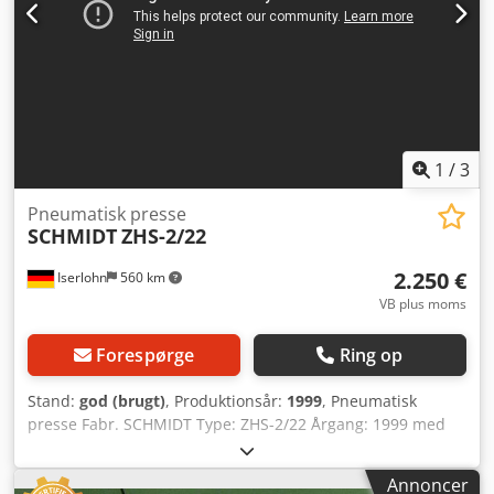
1
/
3
Pneumatisk presse
SCHMIDT
ZHS-2/22
2.250 €
Iserlohn
560 km
VB plus moms
Forespørge
Ring op
Stand:
god (brugt)
, Produktionsår:
1999
, Pneumatisk
presse Fabr. SCHMIDT Type: ZHS-2/22 Årgang: 1999 med
to-hånds betjening. Djdpsiduvcefx Acqewa UVV gyldig
indtil 2023.
Annoncer