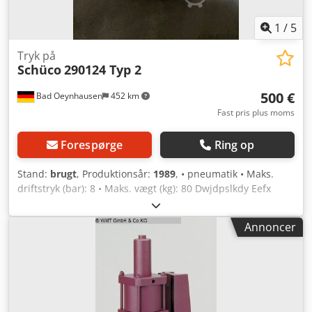
1
/
5
Tryk på
Schüco
290124 Typ 2
500 €
Bad Oeynhausen
452 km
Fast pris plus moms
Forespørge
Ring op
Stand:
brugt
, Produktionsår:
1989
, • pneumatik • Maks.
driftstryk (bar): 8 • Maks. vægt (kg): 80 Dwjdpslkdy Eefx
Acqea • Medfølgende værktøj: inkluderet (se billeder)
Annoncer