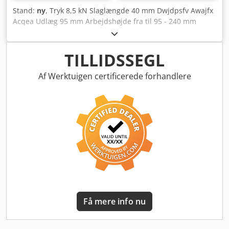
Stand:
ny
, Tryk 8,5 kN Slaglængde 40 mm Dwjdpsfv Awajfx
Acqea Udlæg 95 mm Arbejds­højde fra til 95 - 240 mm
Bordstørrelse 160 x 110 mm Spindeldiameter 25 mm
Maskinens vægt ca. 27 kg Dimensioner L x B x H 160 x 230
mm Direktevirkende pneumatiske presser leverer fuld
TILLIDSSEGL
trykkraft over hele slaglængden. De anvendes især, når
emner med lang slaglængde skal bearbejdes med konstant
Af Werktuigen certificerede forhandlere
kraft. Overbevisende teknik • Lang og præcis spindelføring
sikrer højeste målnøjagtighed • Hærdet og slebet
stempelstang for praktisk talt ubegrænset levetid •
Dobbeltvirkende cylindre med dæmpning for endeposition
i begge retninger • Dobbelt føringsringe i stemplet for
konstant og rolig drift • Oliebestandige tætnings­elementer
Særlige egenskaber ved PND-serien • Spindlen er sikret
mod vridning • Spindeltilbageslag på PND 85/S kun via ét
cylinderkammer – ekstra luftbesparelse • Finjustering af
arbejdshøjde hurtigt, let og præcist i 2 trin: –
Grundindstilling ved blot at løsne spændeskruerne på
Få mere info nu
stativet – Præcis finjustering via slagbegrænsningsringen
på stempelstangen Ekstra fordel: Kortere cyklustid og
luftbesparelse