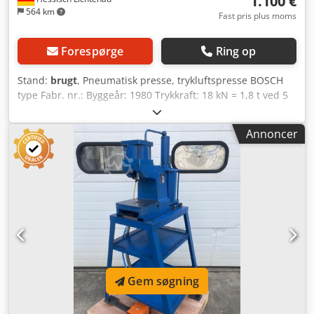
1.100 €
564 km
Fast pris plus moms
Forespørge
Ring op
Stand:
brugt
, Pneumatisk presse, trykluftspresse BOSCH
type Fabr. nr.: Byggeår: 1980 Trykkraft: 18 kN = 1,8 t ved 5
bar 15 kN = 1,5 t ved 4 bar 12 kN = 1,2 t ved 3 bar 8 kN =
0,8 t ved 2 bar 6 kN = 0,6 t ved 1,8 bar Udladning: 100 mm
Annoncer
Stempelets slaglængde: 70 mm Bordflade: 245 x 200 mm
Stempelflade: Ø 45 mm Maks. indbygningshøjde: 235 mm
Spændetapboring: Ø 20 mm med klemskrue
Trykluftsbehov: 5 bar Dodpfxjh U Dtuj Acqewa - Trykkraft
trinløst justerbar via trykregulator - Pneumatikcylinder
med stempel 90 mm højdejusterbar - Pneumatisk 2-hånds
betjening - Monteret på metalunderstel med træplader
Pladsbehov (L x B x H): 1050 x 700 x 1600 mm Vægt,
pneumatisk presse: 82 kg Vægt inkl. bordunderstel: 140 kg
God stand
Gem søgning