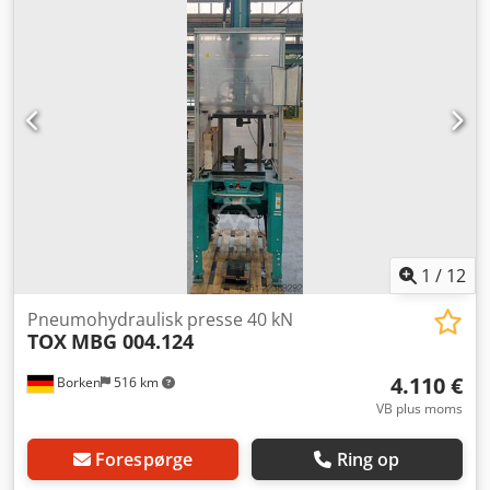
1
/
12
Pneumohydraulisk presse 40 kN
TOX
MBG 004.124
4.110 €
Borken
516 km
VB plus moms
Forespørge
Ring op