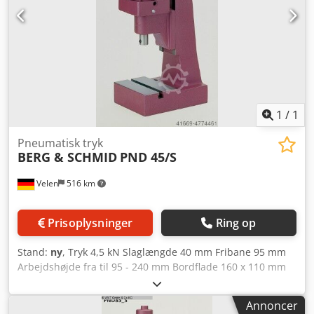
1
/
1
Pneumatisk tryk
BERG & SCHMID
PND 45/S
Velen
516 km
Prisoplysninger
Ring op
Stand:
ny
, Tryk 4,5 kN Slaglængde 40 mm Fribane 95 mm
Arbejds­højde fra til 95 - 240 mm Bordflade 160 x 110 mm
Spindeldiameter 25 mm Maskinvægt ca. 24 kg Dedpfx
Acofv Av Sjqswa Dimensioner L x B x H 160 x 230 mm
Annoncer
Direktevirkende pneumatiske presser afleverer den fulde