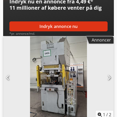
Indryk nu en annonce fra 4,49 €
*
11 millioner af købere
venter på dig
Indryk annonce nu
*pr. annonce/md.
Annoncer
1
/
2