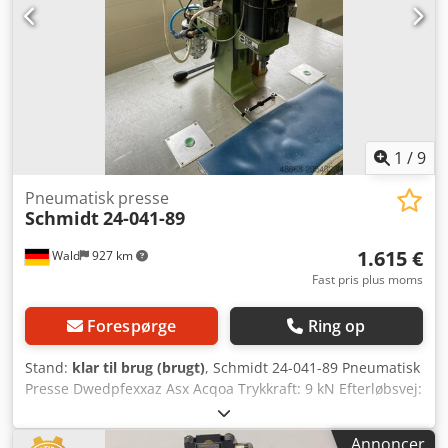
1
/
9
Pneumatisk presse
Schmidt
24-041-89
1.615 €
Wald
927 km
Fast pris plus moms
Forespørge
Ring op
Stand:
klar til brug (brugt)
, Schmidt 24-041-89 Pneumatisk
Presse Dwedpfexxaz Asx Acqoa Trykkraft: 9 kN Efterløbsvej:
15 mm Tovejgsbetjening Maks. nominel tryk: 9 bar
Slaglængde: 50 mm Du er velkommen til at komme forbi til
Annoncer