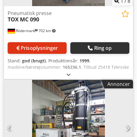
1
/
8
Pneumatisk presse
TOX
MC 090
Rödermark
702 km
Prisoplysninger
Ring op
Stand:
god (brugt)
, Produktionsår:
1999
,
maskine/køretøjsnummer:
165236.1
, Tilbud 25418 Tekniske
data: - Trykkraft: ca. 110 kN - Arbejdsslag: ca. 50 mm -
Kraftslag: 12 mm - Udhæng: ca. 150 mm Dwodpfjzfh Hyox
Annoncer
Acqja - Bordstørrelse: 280 x 180 mm - Justerbar
installationshøjde op til maks. 300 mm - 2 manuelt
betjente håndtag - Lufttryk: 6 – 8 bar - Samlet pladsbehov:
ca. B 600 x H 2500 x D 900 mm - Vægt: ca. 400 kg