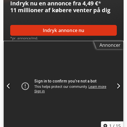
Indryk nu en annonce fra 4,49 €
*
Egenvægt: 10.780 kg Nyttelast: 8.220 kg Totalvægt: 19.000
11 millioner af købere
venter på dig
kg Funktionelt Mærke på påbygningen: OVA Antal kamre: 5
= Yderligere muligheder og tilbehør = - PTO (kraftudtag)
Indryk annonce nu
*pr. annonce/md.
Annoncer
1
/
15