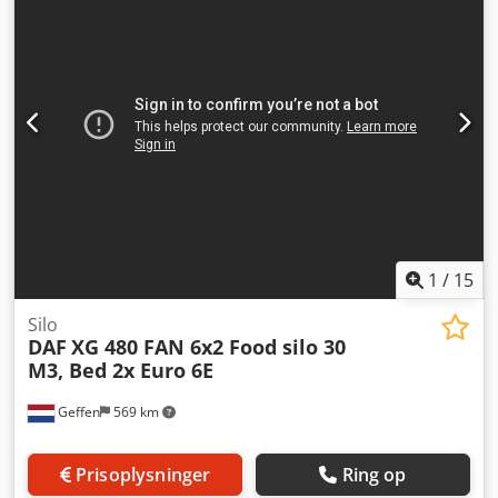
1
/
15
Silo
DAF
XG 480 FAN 6x2 Food silo 30
M3, Bed 2x Euro 6E
Geffen
569 km
Prisoplysninger
Ring op