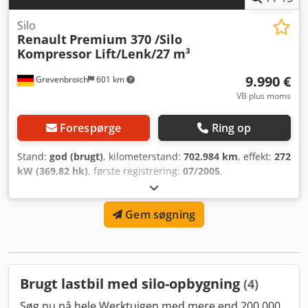
Silo
Renault
Premium 370 /Silo
Kompressor Lift/Lenk/27 m³
9.990 €
Grevenbroich
601 km
VB plus moms
Forespørge
Ring op
Stand:
god (brugt)
, kilometerstand:
702.984 km
, effekt:
272
kW (369,82 hk)
, første registrering:
07/2005
,
brændstoftype:
diesel
, akslekonfiguration:
6x2
, brændstof:
diesel
, farve:
hvid
, førerhus:
dagkabine
, geartype:
Gem søgning
mekanisk
, emissionsklasse:
Euro 3
, affjedring:
stål-luft
,
Produktionsår:
2005
, Udstyr:
el-betjent spejl, elektrisk
rudehejs, fartpilot, tågelygter
, = Yderligere muligheder og
tilbehør = - Aluminium brændstoftank - Bladfjedring - EPS -
Radio/CD-afspiller - Sidedør = Yderligere information =
Brugt lastbil med silo-opbygning
(4)
Akselkonfiguration Foraksel: Styrende; Affjedring:
bladfjedring Bagaksel 1: Affjedring: luftaffjedring Bagaksel
Søg nu på hele Werktuigen med mere end 200.000