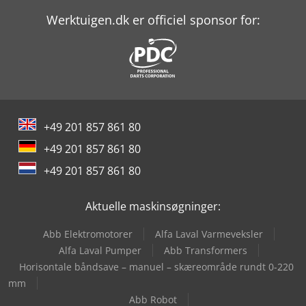
Werktuigen.dk er officiel sponsor for:
Man L 2000
Man Tgl 10
Man Tgl 12
Man Tgl 7
+49 201 857 861 80
Mercedes-Benz Sprinter 300
+49 201 857 861 80
Mercedes-Benz V
+49 201 857 861 80
Yeong Chin Machinery Industries Co. Ltd. (Ycm) Nfx400A
Aktuelle maskinsøgninger:
Abb Elektromotorer
Alfa Laval Varmeveksler
Alfa Laval Pumper
Abb Transformers
Horisontale båndsave – manuel – skæreområde rundt 0-220
mm
Abb Robot