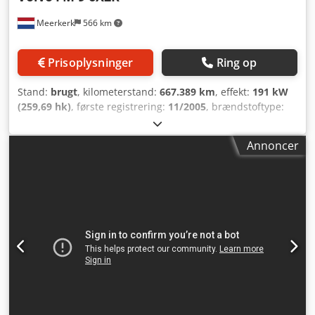
Løfteaksel; Maks. aksellast: 8000 kg; Styrbar; Dækmønster,
Meerkerk
566 km
venstre: 60 %; Dækmønster, højre: 60 %; Affjedring:
Luftaffjedring Vægte Egenvægt: 14.375 kg Nyttelast: 13.625
kg Totalvægt: 28.000 kg Vedligeholdelse APK (teknisk
Prisoplysninger
Ring op
hovedeftersyn): gyldigt indtil 11.2026 = Yderligere udstyr
og tilbehør = - Alcoa-fælge - Aluminiumstank til brændstof
Stand:
brugt
, kilometerstand:
667.389 km
, effekt:
191 kW
- Udendørstemperaturvisning - Bremseservopumpe -
(259,69 hk)
, første registrering:
11/2005
, brændstoftype:
Køleskab - Luftaffjedring bag - Lufttrykhorn - Sovkekabine -
diesel
, akslekonfiguration:
6x2
, akselafstand:
5.980 mm
,
Solskærm - Spærredifferentiale - Trækkrog med Ringfeder
brændstof:
diesel
, bremser:
motorbremsning
, farve:
gul
,
= Bemærkninger = 750-liters aluminiumstank til brændstof
Annoncer
førerhus:
dagkabine
, geartype:
automatisk
,
Silo Heitling 30M 3 Volumen: 30.000 liter Credpfxoznb Ips
emissionsklasse:
Euro 3
, samlet længde:
9.730 mm
, samlet
Ah Ejf Byggeår: 2010 RTI-kompressor Byggeår: 2023
bredde:
2.550 mm
, tilladt akselbelastning (aksel 1):
8.000
kg
, tilladt akselbelastning (aksel 2):
11.500 kg
, tilladt
akselbelastning (aksel 3):
7.500 kg
, Produktionsår:
2005
,
Udstyr:
ABS, Bluetooth, EBS (Elektronisk Bremsesystem),
airbag, elektrisk rudehejs, elektronisk stabilitetsprogram
(ESP), klimaanlæg, spoiler, traktionskontrol, tågelygter
, =
Yderligere muligheder og ekstraudstyr = -
Aluminiumbrændstoftank - Arbejdslygte, bag -
Arbejdslygte, for - Opvarmede spejle - Opvarmet sidespejl
- Bladfjeder - Kombinationslygter - DAB-radio -