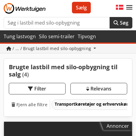
Sælg
Søg
Tung lastvogn
Silo semi-trailer
Tipvogn
/ ... / Brugt lastbil med silo-opbygning
Brugte lastbil med silo-opbygning til
salg
(4)
Filter
Relevans
Transportkøretøjer og erhvervskøretø
Fjern alle filtre
Annoncer