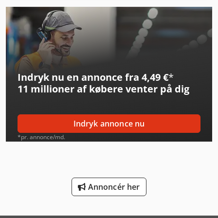
Kögel Box
Linde E 10
Linde E 20
Indryk nu en annonce fra 4,49 €
*
Linde E 30
11 millioner af købere
venter på dig
Linde L 10
Linde L 12
Indryk annonce nu
Linde L 14
*pr. annonce/md.
Linde L 16
Linde Reach Truck
Annoncér her
Linde Reachstacker
Linde Sideloader