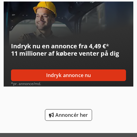
Linde Reachstacker
Man L 2000
Man Tga 18
Indryk nu en annonce fra 4,49 €
*
Man Tga 26
11 millioner af købere
venter på dig
Man Tge
Man Tge 3
Indryk annonce nu
Man Tgl 10
*pr. annonce/md.
Man Tgl 12
Man Tgl 7
Annoncér her
Man Tgl 8
Man Tgm 12