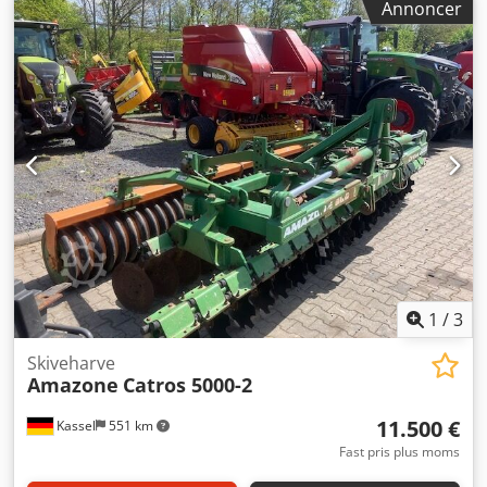
Annoncer
1
/
3
Skiveharve
Amazone
Catros 5000-2
11.500 €
Kassel
551 km
Fast pris plus moms