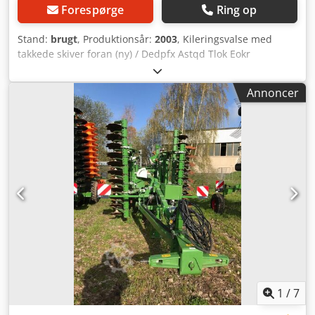
Forespørge
Ring op
Stand:
brugt
, Produktionsår:
2003
, Kileringsvalse med
takkede skiver foran (ny) / Dedpfx Astqd Tlok Eokr
Annoncer
1
/
7