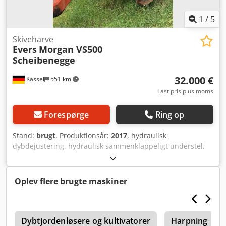
1
/
5
Skiveharve
Evers
Morgan VS500
Scheibenegge
32.000 €
Kassel
551 km
Fast pris plus moms
Forespørge
Ring op
Stand:
brugt
, Produktionsår:
2017
, hydraulisk
dybdejustering, hydraulisk sammenklappeligt understel,
støttehjul, skivesektion kan justeres hydraulisk
Dsdpouigwdefx Ak Ejkr
Oplev flere brugte maskiner
Dybtjordenløsere og kultivatorer
Harpning