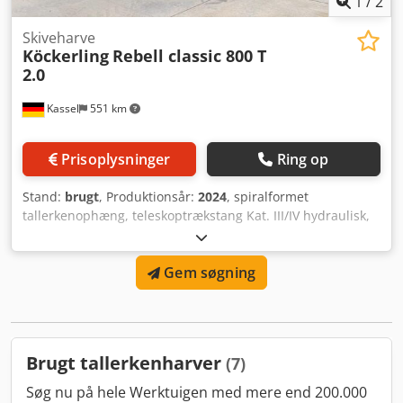
1
/
2
Skiveharve
Köckerling
Rebell classic 800 T
2.0
Kassel
551 km
Prisoplysninger
Ring op
Stand:
brugt
, Produktionsår:
2024
, spiralformet
tallerkenophæng, teleskoptrækstang Kat. III/IV hydraulisk,
frontplaner, trykluftbremser, DSTS-pakvalse, belysning,
efterharve, DSTS-pakvalse Dedpott I N Isfx Ak Eekr
Gem søgning
Brugt tallerkenharver
(7)
Søg nu på hele Werktuigen med mere end 200.000