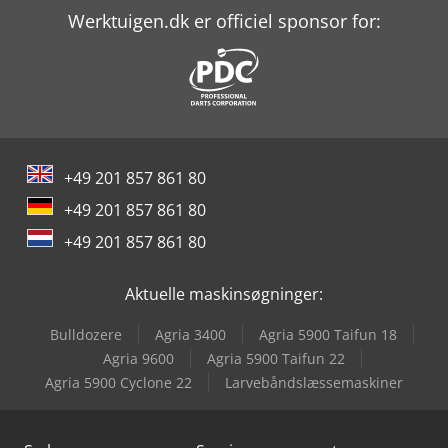
Werktuigen.dk er officiel sponsor for:
Man Tgm 15
Man Tgm 18
Man Tgs 18
Man Tgx 18
+49 201 857 861 80
Manitou Mla-T 516-75 H
+49 201 857 861 80
Mercedes-Benz V
+49 201 857 861 80
Tec Rotec
Aktuelle maskinsøgninger:
Bulldozere
Agria 3400
Agria 5900 Taifun 18
Agria 9600
Agria 5900 Taifun 22
Agria 5900 Cyclone 22
Larvebåndslæssemaskiner