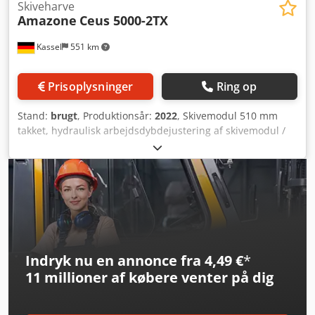
Skiveharve
Amazone
Ceus 5000-2TX
Kassel
551 km
Prisoplysninger
Ring op
Stand:
brugt
, Produktionsår:
2022
, Skivemodul 510 mm
takket, hydraulisk arbejdsdybdejustering af skivemodul /
arbejdsdybdejustering af udjævningselement C-Mix-Ultra-
tænder til Ceus 50 / hydraulisk arbejdsdybdejustering af
tandmodul med hydraulisk trækstang HD SKÆR 80 mm /
(14/K1) Dkodpfjtz Tpljx Ak Eor
Indryk nu en annonce fra 4,49 €
*
11 millioner af købere
venter på dig