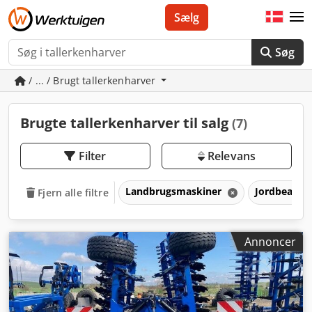
Sælg
Søg
/ ... / Brugt tallerkenharver
Brugte tallerkenharver til salg
(7)
Filter
Relevans
Landbrugsmaskiner
Jordbearbe
Fjern alle filtre
Annoncer