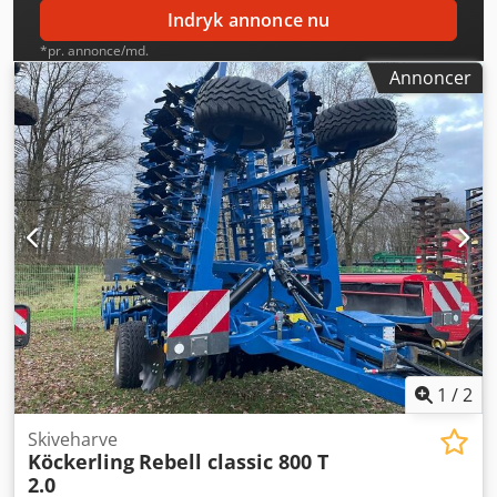
Indryk annonce nu
*pr. annonce/md.
Annoncer
1
/
2
Skiveharve
Köckerling
Rebell classic 800 T
2.0