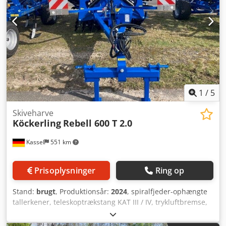
1
/
5
Skiveharve
Köckerling
Rebell 600 T 2.0
Kassel
551 km
Prisoplysninger
Ring op
Stand:
brugt
, Produktionsår:
2024
, spiralfjeder-ophængte
tallerkener, teleskoptrækstang KAT III / IV, trykluftbremse,
DSTS-valse, efterharve, belysning Dkodpfx Akjtpgths Eer