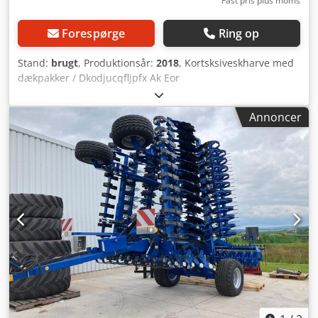
Fast pris plus moms
Forespørge
Ring op
Stand:
brugt
, Produktionsår:
2018
, Kortsksiveskharve med
dækpakker / Dkodjucqfljpfx Ak Eor
Annoncer