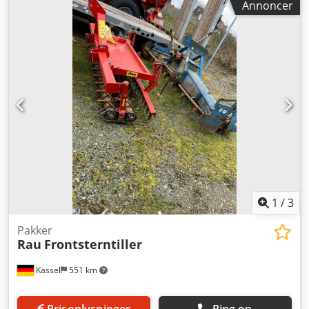
Annoncer
advarselstavler med LED-belysning. Csdpfx Ajt Dxnfelijrf
1
/
3
Pakker
Rau
Frontsterntiller
Kassel
551 km
Prisoplysninger
Ring op