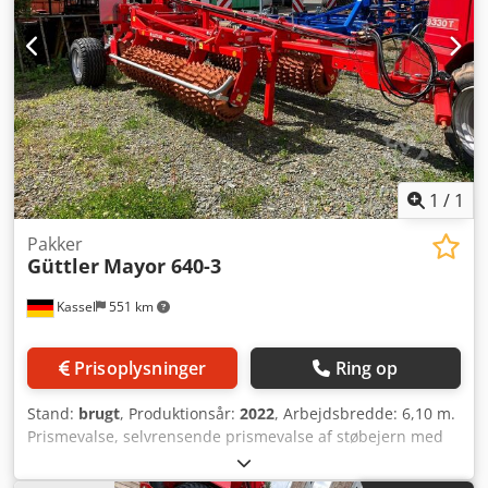
1
/
1
Pakker
Güttler
Mayor 640-3
Kassel
551 km
Prisoplysninger
Ring op
Stand:
brugt
, Produktionsår:
2022
, Arbejdsbredde: 6,10 m.
Prismevalse, selvrensende prismevalse af støbejern med
hydraulisk klapning og trykudligning. Undervogn med dæk
15.0/44-17. Trækanordning med undervognstilkobling, inkl.