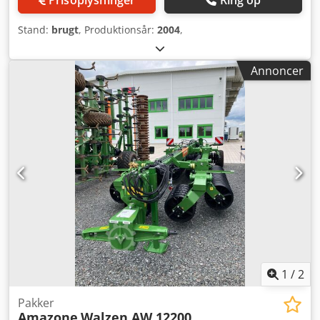
Stand:
brugt
, Produktionsår:
2004
,
Annoncer
1
/
2
Pakker
Amazone
Walzen AW 12200