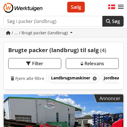
Sælg
Søg
/ ... / Brugt packer (landbrug)
Brugte packer (landbrug) til salg
(4)
Filter
Relevans
Landbrugsmaskiner
Jordbearbe
Fjern alle filtre
Annoncer