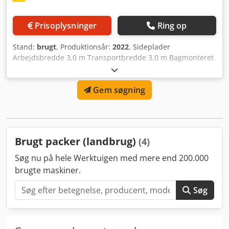
Prisoplysninger
Ring op
Stand:
brugt
, Produktionsår:
2022
, Sideplader
Arbejdsbredde 3,0 m Transportbredde 3,0 m Bagmonteret
rydder / prismevalse Ø 45 cm med fast trepunktsophæng
Arbejdsbredde 2,9 m / Transportbredde 3,0 m Tandsats
Gem søgning
3,0 m, 3-rækket, fast, tandafstand ca. 15 cm, komplet med
lang Crsdpfx Aljt Dv N Teisf
Brugt packer (landbrug)
(4)
Søg nu på hele Werktuigen med mere end 200.000
brugte maskiner.
Søg