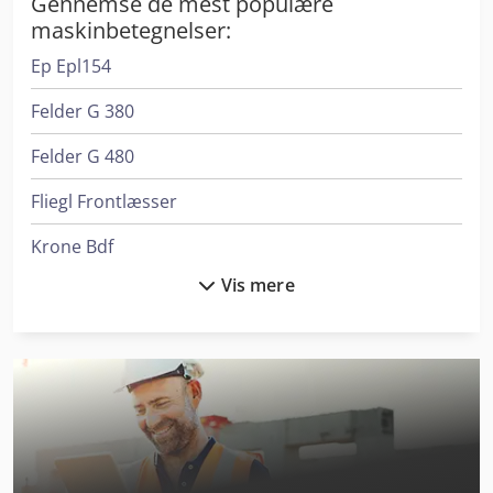
Gennemse de mest populære
maskinbetegnelser:
Ep Epl154
Felder G 380
Felder G 480
Fliegl Frontlæsser
Krone Bdf
Vis mere
Linde Reach Truck
Linde Reachstacker
Lvd Ppeb 400/61
Man L 2000
Man Tga 18