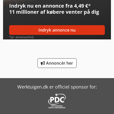
Indryk nu en annonce fra 4,49 €
*
Man Tgl 10
11 millioner af købere
venter på dig
Man Tgl 8
Man Tgm 18
Indryk annonce nu
Mercedes-Benz Mb Trac
*pr. annonce/md.
Mercedes-Benz V
Panhans 245/20
Annoncér her
Panhans 334/20
Panhans 336/20
Werktuigen.dk er officiel sponsor for:
Piller Ups
Scania G
Scania G 400