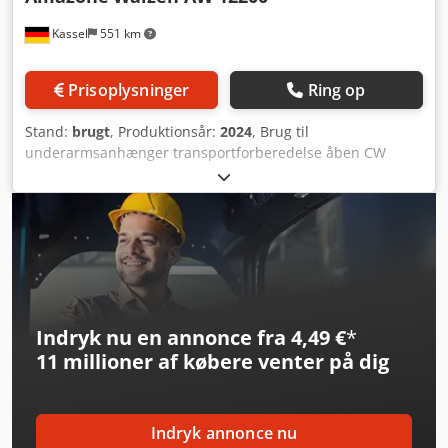
Kassel
551 km
Prisoplysninger
Ring op
Stand:
brugt
, Produktionsår:
2024
, Brug til
underarmsanhænger transportforberedelse åben CW
12200 / Cambridge-ringe glatte LED-lygter til vejbrug
underarmsanhænger Kat 3 / Bremset aksel 3,3-4,2T EU-
typegodkendelse - COC Sikring mod / uautoriseret /
Codpfxott I N Se Alijrf
Indryk nu en annonce fra 4,49 €
*
11 millioner af købere
venter på dig
Indryk annonce nu