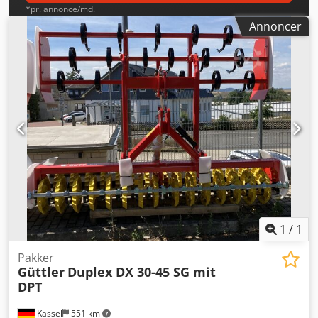
*pr. annonce/md.
Annoncer
1
/
1
Pakker
Güttler
Duplex DX 30-45 SG mit
DPT
Kassel
551 km