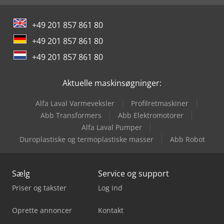
Scania P
+49 201 857 861 80
Scania P 300
+49 201 857 861 80
Scania P 400
+49 201 857 861 80
Scania R 500
Aktuelle maskinsøgninger:
Alfa Laval Varmeveksler
Profilretmaskiner
Abb Transformers
Abb Elektromotorer
Alfa Laval Pumper
Duroplastiske og termoplastiske masser
Abb Robot
Sælg
Service og support
Priser og takster
Log ind
Oprette annoncer
Kontakt