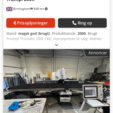
underside. Effektiv værktøjshåndtering: Udstyret med
Birmingham
848 km
"Triplet Track" tårn og power vacuum-diesystem for at
minimere værktøjsskift og forhindre brug af affaldsudtræk.
Prisoplysninger
Ring op
Stand:
meget god (brugt)
, Produktionsår:
2000
, Brugt
Trumpf Trumatic 200r CNC stansepresse til salg: Mærke:
TRUMPF Model: TRUMATIC 200 Årgang: 2000 Type: CNC
stansepresse Styring: Bosch CC 220 Chodevq N Ndepfx
Annoncer
Ahlsa Stansekraft (ton): 16,5 Bevægelse X-akse (mm): 80
m/min Bevægelse Y-akse (mm): 55 m/min Samtidig
positioneringshastighed (X+Y m/min): 97 m/min Maks.
pladetykkelse (mm): 6,4 Værktøjsskiftetid (sek.): 1,5-6,5 s
Antal værktøjspladser: 15 Maks. huldiameter (mm): 76,2
Maks. emnevægt (kg): 150 Maks. slagfrekvens (1/min): 420
Billede af stanseresultater: 6 mm aluminium