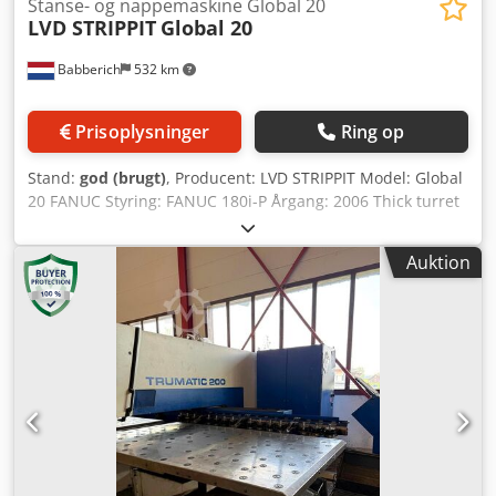
Stanse- og nappemaskine Global 20
LVD STRIPPIT
Global 20
Babberich
532 km
Prisoplysninger
Ring op
Stand:
god (brugt)
, Producent: LVD STRIPPIT Model: Global
20 FANUC Styring: FANUC 180i-P Årgang: 2006 Thick turret
WILSON værktøjssystem Inspektion under strøm mulig
Stort værktøjspakke WILSON Auto-indexering med
Auktion
roterende værktøjer inkluderet Laser-
sikkerhedsafskærmninger inkluderet Specifikationer
Metrisk US Standard Bordbelastning: 150 kg
Bearbejdningsområde X-akse: 2500 mm
Bearbejdningsområde Y-akse: 1250 mm
Bearbejdningsområde X-akse med forlængelse: 5000 mm
Stansetryk: 20 T Maks. pladetykkelse: 6 mm
Revolverpositioner: 30 Auto-index positioner: 4
Positioneringshastighed X og Y akse: 4500 mm/min
Revolverskift hastighed: 900 omdr./min. Dimensioner (ca.)