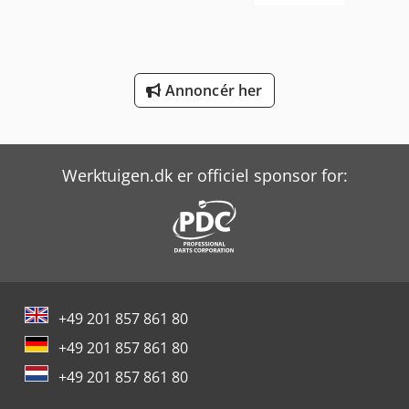
Sennebogen 818 E
Yeong Chin Machinery Industries Co. Ltd. (Ycm) Nfx400A
Annoncér her
Yeong Chin Machinery Industries Co. Ltd. (Ycm) Ntc-2000Ly
Yeong Chin Machinery Industries Co. Ltd. (Ycm) Tv188B
Werktuigen.dk er officiel sponsor for:
+49 201 857 861 80
+49 201 857 861 80
+49 201 857 861 80