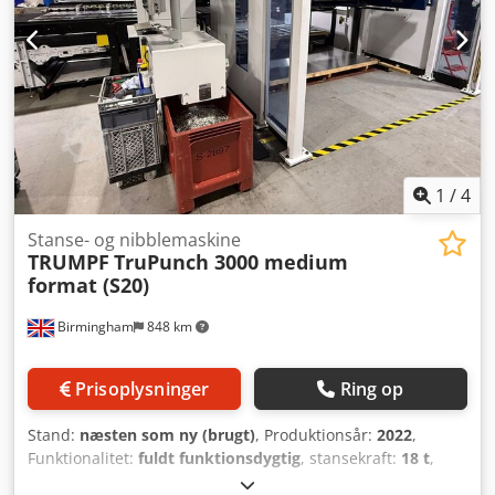
1600 mm Stor indføringsdybde: 1600 mm Komplet med
multi-værktøjsfunktion Type: S11 Codpfx Ahoxrnggjloha
Video tilgængelig på forespørgsel
1
/
4
Stanse- og nibblemaskine
TRUMPF
TruPunch 3000 medium
format (S20)
Birmingham
848 km
Prisoplysninger
Ring op
Stand:
næsten som ny (brugt)
, Produktionsår:
2022
,
Funktionalitet:
fuldt funktionsdygtig
, stansekraft:
18 t
,
arbejdsområde:
2.500 mm
, vandring X-akse:
2.500 mm
,