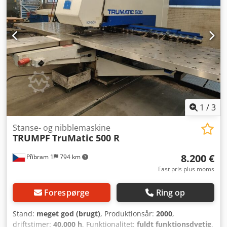
Csdozapqdspfx Ahlsha Hastighed Y-akse: 55 m/min
Styring: CC 220 MASKINDETALJER Maskinens vægt: ca.
8.000 kg
1
/
3
Stanse- og nibblemaskine
TRUMPF
TruMatic 500 R
8.200 €
Příbram 1
794 km
Fast pris plus moms
Forespørge
Ring op
Stand:
meget god (brugt)
, Produktionsår:
2000
,
driftstimer:
40.000 h
, Funktionalitet:
fuldt funktionsdygtig
,