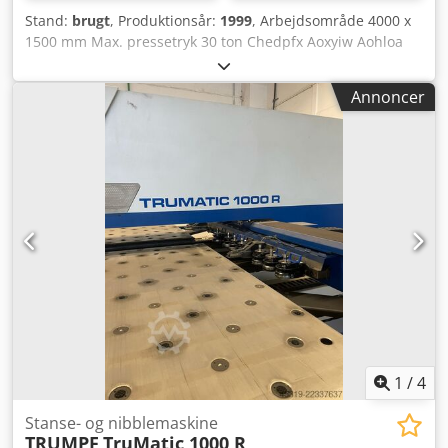
Stand:
brugt
, Produktionsår:
1999
, Arbejdsområde 4000 x
1500 mm Max. pressetryk 30 ton Chedpfx Aoxyiw Aohloa
Antal stationer i revolver 21 stk. Antal indexerende
stationer 10 stk. Max. pladetykkelse 8 mm Max.
Annoncer
pladestørrelse 3061 x 1528 mm Max. lokning 89 mm Ø
Styring: Siemens Sinumeric 840 D Udstyret med: 4 stk.
gevindstationer Automatisk emneskift
1
/
4
Stanse- og nibblemaskine
TRUMPF
TruMatic 1000 R