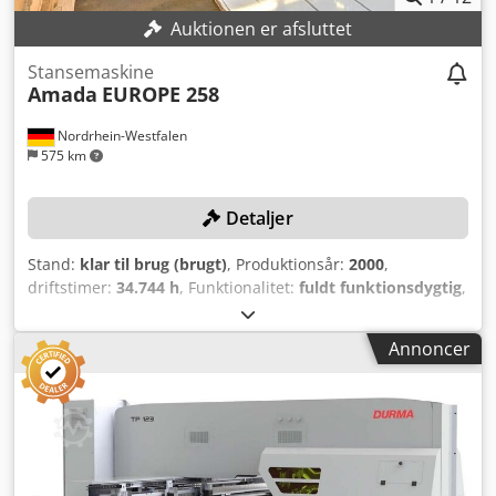
Auktionen er afsluttet
Stansemaskine
Amada
EUROPE 258
Nordrhein-Westfalen
575 km
Detaljer
Stand:
klar til brug (brugt)
, Produktionsår:
2000
,
driftstimer:
34.744 h
, Funktionalitet:
fuldt funktionsdygtig
,
maskine/køretøjsnummer:
258 032
, samlet vægt:
11.500 kg
,
stansekraft:
20 t
, positioneringsnøjagtighed:
0,07 mm
,
Annoncer
værktøjsdiameter:
89 mm
, TEKNISKE DETALJER
Maskinkraft: 196 kN (20 t) Lufttryk: 5 bar
Luftgennemstrømning: 250 Nl/min Oliekapacitet: 160 l
Revolverhastighed: 25 omdrejninger/min Arbejdsområder
Maskinens bearbejdningsområde uden omspænding:
1.250 mm x 2.000 mm Maskinens bearbejdningsområde