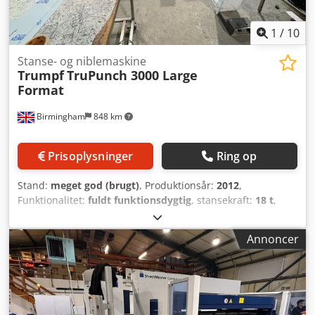
1
/
10
Stanse- og niblemaskine
Trumpf
TruPunch 3000 Large
Format
Birmingham
848 km
Prisoplysninger
Ring op
Stand:
meget god (brugt)
, Produktionsår:
2012
,
Funktionalitet:
fuldt funktionsdygtig
, stansekraft:
18 t
,
arbejdsområde:
30.001.500 mm
, vandring X-akse:
3.000
mm
, vandring på Y-aksen:
1.600 mm
, Meget velholdt og
Annoncer
fuldt serviceret brugt Trumpf TruPunch 3000 CNC
revolverstans til salg Producent: TRUMPF Model: TruPunch
3000 (S11) År: 11/2012 Arbejdsområde: 3000 x 1500 mm -
uden omplacering Bearbejdningsområde på tværsiden (X-
akse): 3000 mm Bearbejdningsområde i længden (Y-akse):