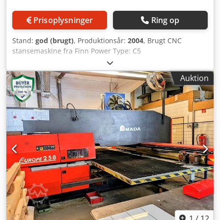
Chedpeza Nigsfx Ahlja
Prisoplysninger
Ring op
Stand:
god (brugt)
, Produktionsår:
2004
, Brugt CNC
stansemaskine fra Finn Power Type: C5
Bearbejdningsområde X: 2580 mm Cjdpoxphwyefx Ahlsha
Bearbejdningsområde Y: 1270 mm Stansetryk: 30 ton Inkl.
Auktion
værktøjer
1
/
12