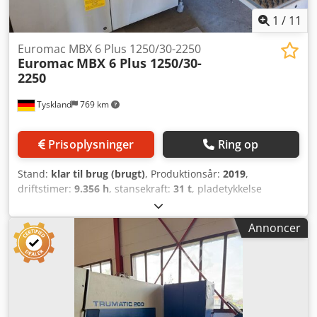
1
/
11
Euromac MBX 6 Plus 1250/30-2250
Euromac
MBX 6 Plus 1250/30-
2250
Tyskland
769 km
Prisoplysninger
Ring op
Stand:
klar til brug (brugt)
, Produktionsår:
2019
,
driftstimer:
9.356 h
, stansekraft:
31 t
, pladetykkelse
(maks.):
6 mm
, vandring X-akse:
2.254 mm
, vandring på Y-
aksen:
1.263 mm
, CNC-stansmaskine, årgang 2019. Denne
Annoncer
Euromac MBX 6 Plus 1250/30-2250 har i alt udført
24.439.006 stans og en samlet driftstid på 11.309 timer.
Den er udstyret med en CNC-styring med en separat
konsol samt et børstebord, der beskytter pladerne mod
ridser. Hvis du leder efter stansningsløsninger af høj
kvalitet, bør du overveje den Euromac MBX 6 Plus 1250/30-