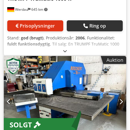
Werdau
645 km
Prisoplysninger
Ring op
Stand:
god (brugt)
, Produktionsår:
2006
, Funktionalitet:
fuldt funktionsdygtig
, Til salg: En TRUMPF TruMatic 1000
Rotation, en kompakt og økonomisk CNC-stansmaskine til
præcis bearbejdning af plader. Takket være den
Auktion
gennemprøvede TRUMPF-rotationsteknologi kan alle
rotationsværktøjer positioneres trinløst. Dette gør det
muligt at fremstille også komplekse konturer, aflange
huller, udskæringer og formgivninger effektivt og med høj
præcision. Maskinen er velegnet til brug i metalindustrien,
kabinetbyggeri, ventilationsteknik, generel maskinindustri
samt til underleverandører. Tekniske data: Producent:
TRUMPF Model: TruMatic 1000 Rotation Styring: TRUMPF
CNC-styring Arbejdsområde: op til 2.500 × 1.250 mm
Maksimal pladetykkelse: op til 6,4 mm (afhængigt af
SOLGT
materiale) Maksimal stanskraft: 165 kN (16,5 t)
Værktøjsrotation: 360° CNC-styret Høj