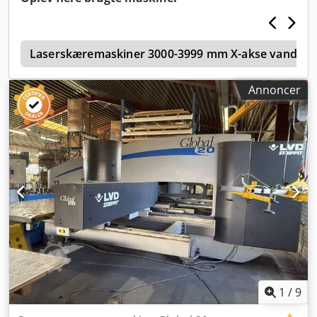
ca.: 8000 kg
i
Laserskæremaskiner 3000-3999 mm X-akse vandrin
Annoncer
1
/
9