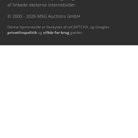
af linkede eksterne internetsider.
© 2000 - 2026 MSG Auctions GmbH
Denne hjemmeside er beskyttet af reCAPTCHA, og Googles
privatlivspolitik
og
vilkår for brug
gælder.