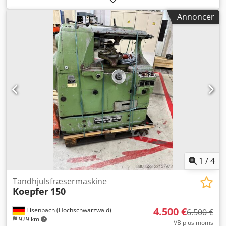
maks. 300 mm Største tilladte afskærehjulsdiameter 175
Annoncer
mm Diameter på anlægsflade 125 mm Vandring, X-akse
350 mm Vandring, Y-akse 300 mm Vandring, Z-akse 440
mm Maksimal afskærehoveds svingkreds ±25 grader
Emnebord, udvendig diameter 570 mm Emnebord -
maksimal tilladt belastning 5 kN Tilspænding - X 12.000
mm/min Tilspænding - Y 5.000 mm/min Tilspænding - Z
8.570 mm/min Værktøjshastighed 0-3.000 o/min
Emnebordets omdrejningshastighed 0-1.500 o/min
Driftsspænding 400 V Maskinvægt ca. 11 t Pladsbehov ca.
5,85 x 8,3 x 3,8 m Tekniske data: - CNC Siemens 840 D sl -
Vandring, svinggriber: 180 grader Cjdpfxezfqiks Adksrf
Driftsmidler: - Hydraulik: 150 l - Kølevæske: 850 l - Motor-
og hydraulikkøling: 100 l - Fedtsmøring: 2 kg
1
/
4
Tandhjulsfræsermaskine
Koepfer
150
4.500 €
Eisenbach (Hochschwarzwald)
6.500 €
929 km
VB plus moms