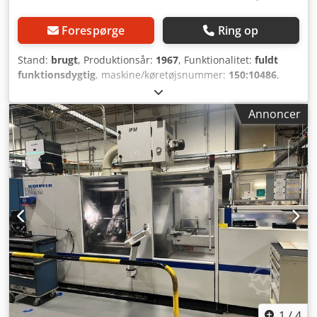
Forespørge
Ring op
Stand:
brugt
, Produktionsår:
1967
, Funktionalitet:
fuldt
funktionsdygtig
, maskine/køretøjsnummer:
150:10486
,
geardiameter:
150 mm
, total højde:
1.400 mm
, samlet
bredde:
800 mm
, emne diameter (maks.):
150 mm
,
Annoncer
spindelhastighed (maks.):
1.000 o/min
, spindelhastighed
(min.):
112 o/min
, samlet vægt:
1.300 kg
,
værktøjsdiameter:
50 mm
, Til salg tilbydes en
gennemprøvet Koepfer 150 tandhjulfræsmaskine.
Maskinen er ideel til økonomisk produktion af udvendige
tandhjul, små tandhjul og andre tandhjulsprofiler, både i
enkeltproduktion og serieproduktion. Crsdpfxszfhyyj Adksf
1
/
4