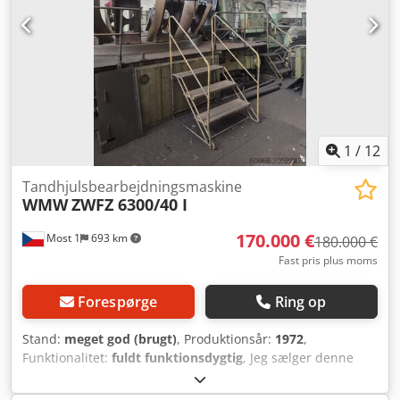
1
/
12
Tandhjulsbearbejdningsmaskine
WMW
ZWFZ 6300/40 I
170.000 €
Most 1
693 km
180.000 €
Fast pris plus moms
Forespørge
Ring op
Stand:
meget god (brugt)
, Produktionsår:
1972
,
Funktionalitet:
fuldt funktionsdygtig
, Jeg sælger denne
tandhjulsfræsermaskine. Den er tilsluttet, og det er muligt
at teste den. Der medfølger en masse tilbehør.