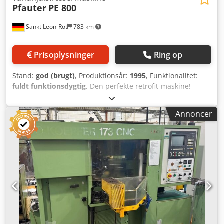
Pfauter
PE 800
Sankt Leon-Rot
783 km
Prisoplysninger
Ring op
Stand:
god (brugt)
, Produktionsår:
1995
, Funktionalitet:
fuldt funktionsdygtig
, Den perfekte retrofit-maskine!
Mekanisk i en forrygende stand! Denne maskine kan
besigtiges under strøm indtil 12.05.2026 og demonteres
Annoncer
herefter af pladshensyn. Venligst find vedhæftet de
aktuelle KLINGELNBERG-måleprotokoller til download.
Gleason P 800 Byggeår: 1995 Styring: SIEMENS 840 C
(udgået) Stand: mekanisk i meget god stand Funktion:
funktionsdygtig Besigtigelse: mulig under strøm Tekniske
data: Nominel emnediameter: 800 mm Maks.
emnediameter: 800 mm Maks. emnediameter,
specialversion: 1.200 mm Nominel modul: 20 / 30 mm
Nominel modul, specialversion: 25 / 35 mm Drivkraft: 35
kW Drivkraft, specialversion: 52 kW Værktøjshovedets
omdrejningsområde: 20 - 200 min⁻¹ Værktøjshovedets