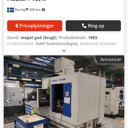
Borrby
306 km
Prisoplysninger
Ring op
Stand:
meget god (brugt)
, Produktionsår:
1983
,
Funktionalitet:
fuldt funktionsdygtig
, Maksimal diameter
750 mm, Z-aksens vandring 900 mm, X-aksens radiale
vandring 380 mm, bordstørrelse 630 mm, CNC Siemens
Annoncer
802D på Z- og X-aksen. Vægt ca. 14.000 kg. Credpjzbt Iisfx
Adksf