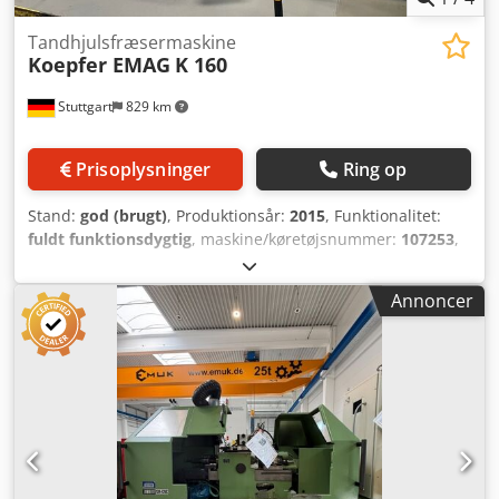
Tandhjulsfræsermaskine
Koepfer EMAG
K 160
Stuttgart
829 km
Prisoplysninger
Ring op
Stand:
god (brugt)
, Produktionsår:
2015
, Funktionalitet:
fuldt funktionsdygtig
, maskine/køretøjsnummer:
107253
,
Oplys venligst din tilbudspris. Salg kun inden for Europa,
inklusive Tyrkiet. Pris ekskl. emballage;
Annoncer
leveringsbetingelser: FCA (maskinens placering).
Cedpozlrfyefx Adkerf ===== Tekniske data findes i det
vedlagte dokument. Enhver form for garanti er udelukket.
Vi påtager os intet ansvar for rigtigheden af de tekniske
data og produktionsåret, for fuldstændigheden af tilbehør
og værktøjsudstyr samt for overholdelsen af alle
sikkerheds- og miljøkrav, som er nævnt i forskrifterne om
forebyggelse af ulykker. Intet salg til private. Salg kun
inden for Europa, inkl. Tyrkiet. Pris uden emballage;