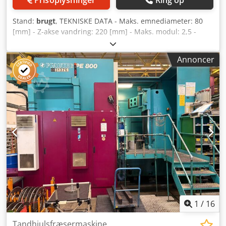
Prisoplysninger
Ring op
Stand:
brugt
, TEKNISKE DATA - Maks. emnediameter: 80
[mm] - Z-akse vandring: 220 [mm] - Maks. modul: 2,5 -
Maks. omdrejningstal for emneholder-spindel: 3000
[omdr./min.] - Maks. dimensioner på skærehoved
Annoncer
(diameter × længde): 118 x 120 [mm] - Spindelhastighed
for fræser: 200-5000 [omdr./min.] - Slagvandring: 140 [mm]
- Vinkelbevægelse af fræsehoved: -45/+115 [grader]
Credpfx Adoyuzgaokof - Pladsbehov: 2700/2180 [mm] -
Maskinhøjde: 2310 [mm] - Maskinvægt: 4800 [kg] TILBEHØR
- Styring: Siemens 840D PowerLine - Læsningsmanipulator
1
/
16
Tandhjulsfræsermaskine