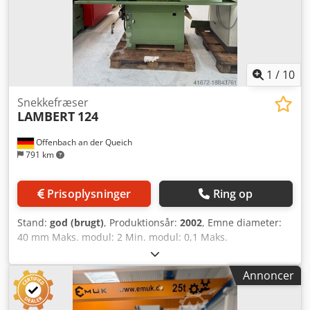
leveringsbetingelse: FCA (maskinens placering). =====
Tekniske data findes i det vedlagte dokument. Tysk tekst er
det primære sprog. Ingen garanti eller reklamationsret,
herunder fuldstændighed af værktøj og tilbehør samt
miljø- og sikkerhedsforskrifter. Intet salg til private.
1
/
10
Snekkefræser
LAMBERT
124
Offenbach an der Queich
791 km
Prisoplysninger
Ring op
Stand:
god (brugt)
, Produktionsår:
2002
, Emne diameter:
40 mm Maks. modul: 2 Min. modul: 0,1 Maks.
emnelængde: 665 mm Vægt: 4,5 t Spindelboringsdiameter:
82,5 mm Styring: Siemens Samlet effektbehov: 5,5 kW
Annoncer
Tekniske data: Maks. modul: 2 Stigning: 0,5 - 25 mm
Gængemultiplacitet: flergængede / multiple Maks.
emnediameter: 40 mm Maks. emnelængde: 180 mm Maks.