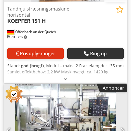
Tandhjulsfræsningsmaskine -
horisontal
KOEPFER
151 H
Offenbach an der Queich
791 km
Prisoplysninger
Ring op
Stand:
god (brugt)
, Modul – maks. 2 Fræselængde: 135 mm
Samlet effektbehov: 2,2 kW Maskinvægt: ca. 1420 kg
Pladsbehov: ca. 2,00 x 1,60 x 1,43 m --> Tekniske data:
Største fræsediameter: Ø 150 mm --> Største fræselængde:
Annoncer
135 mm --> Største modul: 2 --> Spindelboring: Ø 24 mm --
> Spindelkegle: MK-4 --> Fræsehastigheder: 140 – 1120
o/min. --> Automatiske fremføringer Udstyr og tilbehør:
Credpfxezkvuvs Adkef Kølevæskeanlæg, fræsere,
udskiftelige tandhjul, driftsvejledning