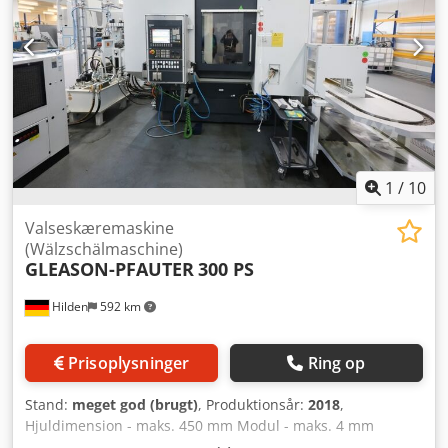
kølemiddelsystem med magnetisk spånetransportør,
Bearbejdningsmetode: CNC-fræsning Maks.
omfattende komplet indhegning med skydedøre, 2
emnediameter: 200 mm Maks. modul: 3,0 / 4,5 Maks.
maskiner med emnemarkeringssystem Fabr. BORRIES,
emnelængde: 400 mm Fræsehastighed: op til 1.500
desværre ellers intet tilbehør.
omdr./min. De tekniske hovedspecifikationer svarer til de
sædvanlige specifikationer for Mikron A35 CNC. Stand:
Fuldt funktionsdygtig Regelmæssigt vedligeholdt
Besigtigelse under strøm er mulig efter aftale Tilgængelig
med det samme eller efter aftale
1
/
10
Valseskæremaskine
(Wälzschälmaschine)
GLEASON-PFAUTER
300 PS
Hilden
592 km
Prisoplysninger
Ring op
Stand:
meget god (brugt)
, Produktionsår:
2018
,
Hjuldimension - maks. 450 mm Modul - maks. 4 mm
Indvendig diameter min. 100 mm Indvendig diameter