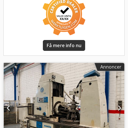
henhold til tegning / kundeaccept, eller om en korrektion
eller efterbearbejdning er nødvendig. Tandre hjulene er
altid blevet videresendt til RZ 1000 REISHAUER og derefter
slebet. En overhaling af C-aksen anbefales dog stadig. Her
foreligger et tilbud fra GLEASON PFAUTER LUDWIGSBURG.
Pris: 10.000 EUR."
Få mere info nu
Annoncer