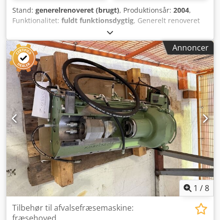
Stand:
generelrenoveret (brugt)
, Produktionsår:
2004
,
Funktionalitet:
fuldt funktionsdygtig
, Generelt renoveret
fræsehoved fra Gleason Pfauter P210L – årgang 2004.
Crjdpfx Aozr Hd Redkof
Annoncer
1
/
8
Tilbehør til afvalsefræsemaskine:
fræsehoved