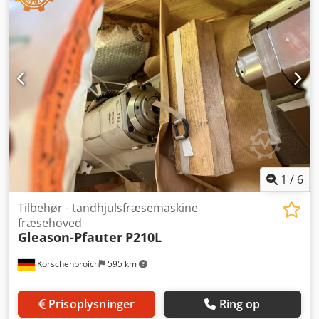
1
/
6
Tilbehør - tandhjulsfræsemaskine
fræsehoved
Gleason-Pfauter
P210L
Korschenbroich
595 km
Prisoplysninger
Ring op