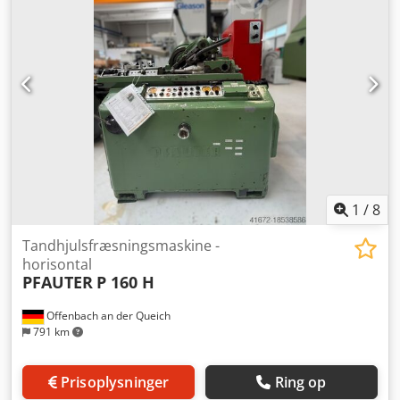
fræserdiameter: 80 mm Maks. fræserbredde: 12 mm Z-
akse (fræselængde med modspids): 90 mm Crodpfx Aev
Ucdvedksf Z-akse (fræselængde uden modspids): 113 mm
Fræsehovedets svingvinkel: 30° / 30° Beskrivelse:
Tandhjulsafslibnings- og gevindskæremaskine LAMBERT -
124 CNC Maskinen er i velholdt stand.
1
/
8
Tandhjulsfræsningsmaskine -
horisontal
PFAUTER
P 160 H
Offenbach an der Queich
791 km
Prisoplysninger
Ring op