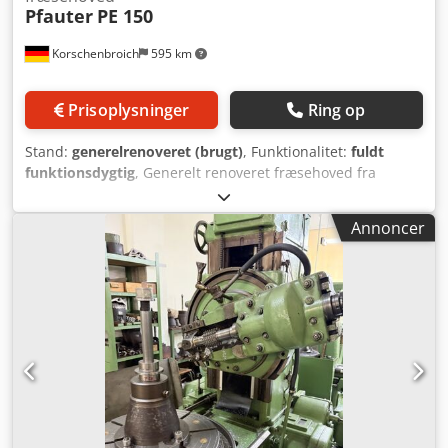
Pfauter
PE 150
Korschenbroich
595 km
Prisoplysninger
Ring op
Stand:
generelrenoveret (brugt)
, Funktionalitet:
fuldt
funktionsdygtig
, Generelt renoveret fræsehoved fra
Pfauter PE150. Cjdpfxezr Hc Ts Adkjrf
Annoncer