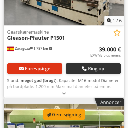
1
/
6
Gearskæremaskine
Gleason-Pfauter
P1501
39.000 €
Zaragoza
1.787 km
EXW VB plus moms
Forespørge
Ring op
Stand:
meget god (brugt)
, Kapacitet M16-modul Diameter
på bordplade: 1.200 mm Maksimal diameter på emne:
1.500 mm Slaglængde på fræseslæden: 600 mm Crsdszql
Ufepfx Adkof Diameter på hul i bordet: 250 mm
Annoncer
Gem søgning