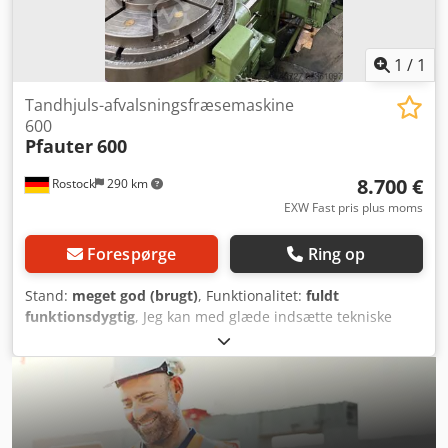
1
/
1
Tandhjuls-afvalsningsfræsemaskine
600
Pfauter
600
8.700 €
Rostock
290 km
EXW Fast pris plus moms
Forespørge
Ring op
Stand:
meget god (brugt)
, Funktionalitet:
fuldt
funktionsdygtig
, Jeg kan med glæde indsætte tekniske
data i dokumentet for dig. Jeg vil med glæde tilføje tekniske
data til dokumentet for dig. Gearfræsemaskine
konventionel Oprindelsesland: Tyskland Tekniske
specifikationer Detaljer maks. hjuldiameter 600 mm
gearbredde 250 mm maks. modul 8 samlet effektbehov 2,2
kW maskinens vægt ca. 2000 kg maskinens dimensioner ca.