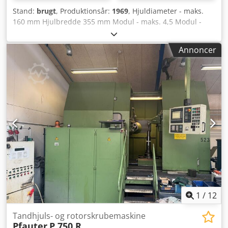
Stand:
brugt
, Produktionsår:
1969
, Hjuldiameter - maks.
160 mm Hjulbredde 355 mm Modul - maks. 4,5 Modul -
min. 0,5 Spidssafstand 450 mm Samlet tilsluttet effekt 11
kW Maskinvægt ca. 3,8 t Pladsbehov ca. 2x1,7x1,6 m
Annoncer
Hjuldiameter - maks. 160,175 mm Hjulbredde 355 mm
Modul - maks. 4,5 Spindelboring 75 mm Spidssafstand 410
mm Antal tænder - min. 2, 3 Fræserdiameter maks. 115
mm Fræserlængde maks. 105 mm Akselafstand mellem
fræser og emne - maks. 138 mm Akselafstand mellem
fræser og emne - min. 30 mm Fræsehoved - drejeligt 120°
Csdpfovz Ec Iex Adkerf Fræseromdrejningstal 70 - 400
o/min Aksialfremføringer 0,25 - 4,0 mm/o
Radialfremføringer 0,09 - 1,5 mm/o Samlet tilsluttet effekt
ca. 9,5 kW Maskinvægt ca. 3,5 t Pladsbehov ca.
1730x1400x1440 mm Udstyr/tilbehør: - Udskiftningshjul -
Fræsedorne - Opspændingsmidler - Dokumentation
1
/
12
Tandhjuls- og rotorskrubemaskine
Pfauter
P 750 R