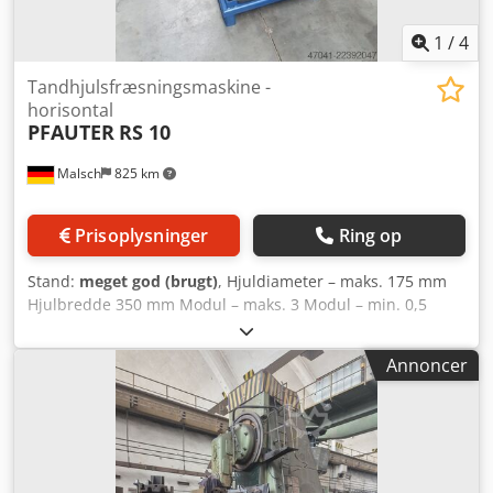
1
/
4
Tandhjulsfræsningsmaskine -
horisontal
PFAUTER
RS 10
Malsch
825 km
Prisoplysninger
Ring op
Stand:
meget god (brugt)
, Hjuldiameter – maks. 175 mm
Hjulbredde 350 mm Modul – maks. 3 Modul – min. 0,5
Csdpfx Adoznnitjkjrf Maskinvægt ca. 0,9 t Pladsbehov ca.
1,2 x 0,8 x 1,4 m
Annoncer