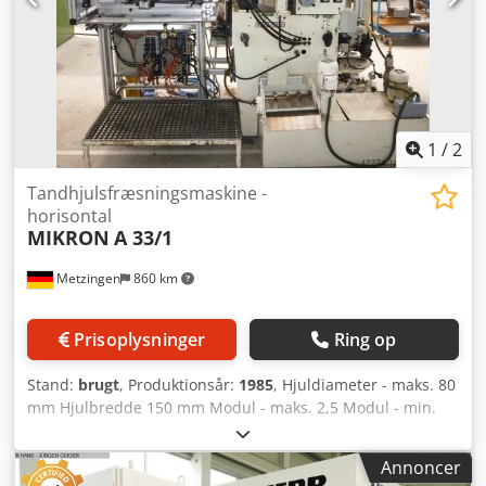
1
/
2
Tandhjulsfræsningsmaskine -
horisontal
MIKRON
A 33/1
Metzingen
860 km
Prisoplysninger
Ring op
Stand:
brugt
, Produktionsår:
1985
, Hjuldiameter - maks. 80
mm Hjulbredde 150 mm Modul - maks. 2,5 Modul - min.
Samlet effektbehov 10 kW Maskinvægt ca. 2.400 kg
Fuldautomatiske afværgfræsemaskiner til snekkegear-
Annoncer
tandhjul Type: A 33 / 1, Årgang: 1985, Serie-nr.: