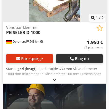
1
/
2
Vendbar klemme
PEISELER
D 1000
1.950 €
Dortmund
543 km
VB plus moms
Forespørge
Ring op
Stand:
god (brugt)
, Spids-højde 630 mm Skive-diameter
1000 mm Inkrement 1° Tåndiameter 100 mm Dimensioner
L x B x H 1100 x 750 x 1170 mm Djdpfov N Hk Aox Almekr
Vægt ca. 2000 kg Siegfried Volz Værktøjsmaskiner
Rüschebrinkstr. 151-153 DE - 44143 Dortmund - Wambel