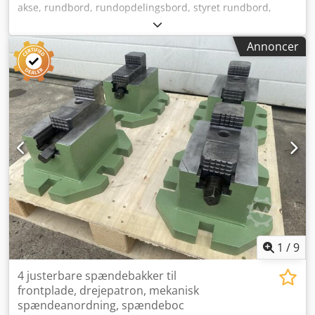
akse, rundbord, rundopdelingsbord, styret rundbord,
inddelingsapparat, delhoved, rundtaktbord - Model: AWH
355 - Kan spændes på én side - Uden hydraulikaggregat -
Annoncer
Med hydrauliske ventiler - Uden styring - Styres via
kamafbryder - Understøttet af opspændingsvinkel til tung
bearbejdning - Opspændingsflade: Ø 350 mm -
Spidshøjde: 350 mm - Bremset: hydraulisk - Drevet:
hydraulisk - Hydraulikmotorens omdrejningstal: 10-1500
omdr./min Dedpeb A Nn Tofx Almjkr - Slugvolumen: 20
cm³/omdr. - Dimensioner: 680/360/H620 mm - Egenvægt:
290 kg
1
/
9
4 justerbare spændebakker til
frontplade, drejepatron, mekanisk
spændeanordning, spændeboc