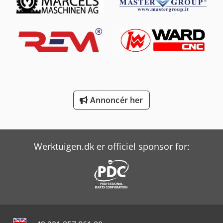
Mercedes-Benz Sprinter
Mercedes-Benz Sprinter 300
Mercedes-Benz Sprinter 316
Mercedes-Benz Sprinter 500
Mercedes-Benz V
Annoncér her
Scania G
Scherer Feinbau Vdz 220 / Ds
Werktuigen.dk er officiel sponsor for:
Yeong Chin Machinery Industries Co. Ltd. (Ycm) Nfx400A