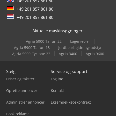
+49 201 857 861 80
+49 201 857 861 80
+49 201 857 861 80
Aktuelle maskinsøgninger:
Agria 5900 Taifun 22
Lagerreoler
Agria 5900 Taifun 18
Jordbearbejdningsudstyr
Agria 5900 Cyclone 22
Agria 3400
Agria 9600
Sælg
Service og support
Priser og takster
Log ind
Oprette annoncer
Kontakt
Administrer annoncer
Eksempel-købskontrakt
Book reklame