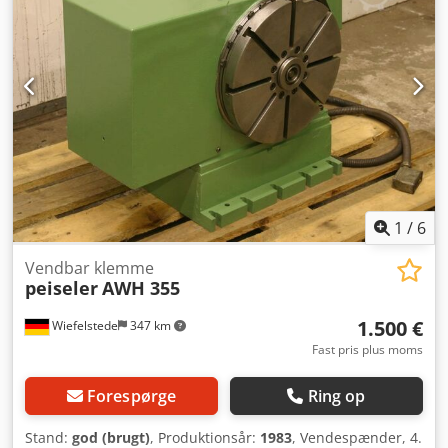
1
/
6
Vendbar klemme
peiseler
AWH 355
1.500 €
Wiefelstede
347 km
Fast pris plus moms
Forespørge
Ring op
Stand:
god (brugt)
, Produktionsår:
1983
, Vendespænder, 4.