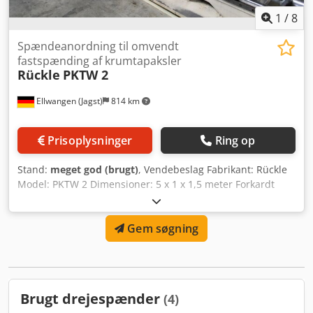
1
/
8
Spændeanordning til omvendt
fastspænding af krumtapaksler
Rückle
PKTW 2
Ellwangen (Jagst)
814 km
Prisoplysninger
Ring op
Stand:
meget god (brugt)
, Vendebeslag Fabrikant: Rückle
Model: PKTW 2 Dimensioner: 5 x 1 x 1,5 meter Forkardt
kraftspændepatron type FNC 315-65 Boring: 65 mm
Udvendig diameter: 315 mm Yderligere oplysninger:
Gem søgning
Profilskeneføring RUE 45 4 centrerings- og spændeenheder
Integreret spånafviser Dkedjin Ef Rspfx Almjr
Brugt drejespænder
(4)