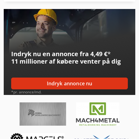
Felder G 480
Graule As 450
Krone Bdf
Linde L 10
Indryk nu en annonce fra 4,49 €
*
Linde L 12
11 millioner af købere
venter på dig
Linde L 14
Linde Reach Truck
Indryk annonce nu
Linde Reachstacker
*pr. annonce/md.
Linde Sideloader
Man L 2000
Mercedes-Benz Mb Trac