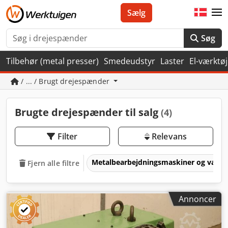
Sælg
Søg
Tilbehør (metal presser)
Smedeudstyr
Laster
El-værktøj
/ ... / Brugt drejespænder
Brugte drejespænder til salg
(4)
Filter
Relevans
Metalbearbejdningsmaskiner og værk
Fjern alle filtre
Annoncer