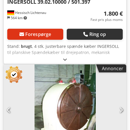
INGERSOLL
39.02.10000 / 501.397
1.800 €
Hessisch Lichtenau
564 km
Fast pris plus moms
Forespørge
Ring op
Stand:
brugt
, 4 stk. justerbare spænde kæber INGERSOLL
til planskive Spændekæber til drejepatron, mekanisk
spændeanordning, spændeblok Nr: 39.02.10000 / 501.397
Kæbebredde: 70 mm Kæbelængde: 180 mm Dkjdpfxou
Annoncer
Axzke Almor Kæbebærehøjde: 150 mm Bundplade: 325 x
265 mm - Trin kæber, der kan vendes og bruges som dreje-
og borekæber - Kæbejustering via trapezgevindspindel -
Kæbebærer med 6 udsparinger 40 x 30 mm til fastgørelse -
Afstand mellem udsparinger: 280 x 133 og 220 x 90 mm
(centreret) Dimensioner (L x B x H): 325 x 265 x 215 mm
Vægt pr. kæbe: 36,5 kg Vægt alle 4 kæber: 146 kg God stand