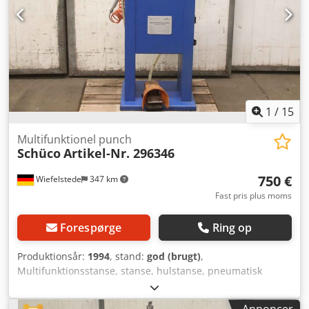
1
/
15
Multifunktionel punch
Schüco
Artikel-Nr. 296346
750 €
Wiefelstede
347 km
Fast pris plus moms
Forespørge
Ring op
Produktionsår:
1994
, stand:
god (brugt)
,
Multifunktionsstanse, stanse, hulstanse, pneumatisk
hulstanse Codpfx Aevmq Utehajha - Varenummer: 296 346
- Dimensioner: 800/400/H1200 mm - Vægt: 170 kg