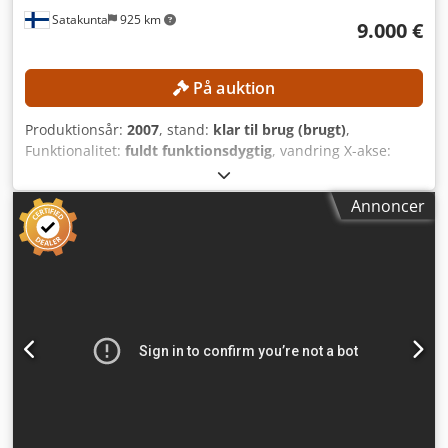
Satakunta
925 km
9.000 €
På auktion
Produktionsår:
2007
, stand:
klar til brug (brugt)
,
Funktionalitet:
fuldt funktionsdygtig
, vandring X-akse:
7.000 mm
, vandring på Y-aksen:
300 mm
, vandring på Z-
aksen:
350 mm
, spindelhastighed (maks.):
18.000 o/min
,
Annoncer
antal pladser i værktøjsmagasinet:
12
, Ingen
minimumspris – garanteret salg til det højeste bud!
TEKNISKE DETALJER X-akselængde: 7.000 mm Y-
akselængde: 300 mm Chjdpfxezqbk As Ahaja Z-
akselængde: 350 mm Spindel-omdrejningstal: 18.000
o/min Værktøjsholder: ISO 30 Værktøjspladser: 2 magasiner
med hver 5 + 1 værktøjspladser Maksimal profilængde:
7.000 mm MASKINENS DETALJER Styring: CNC-styring, 3
akser Spindel-effekt: 5,5 kW Driftstryk: 6–8 bar
Bearbejdningsmuligheder: Fem-sidet bearbejdning med
vinkelhoveder Antal spændesystemer: 8 stk. Maskinvægt:
ca. 3.200 kg UDSTYR Automatisk positionering af