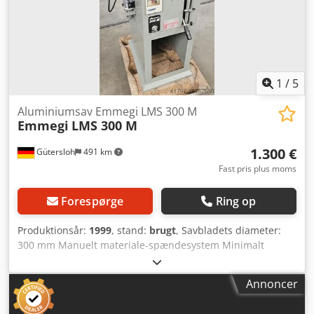
1
/
5
Aluminiumsav Emmegi LMS 300 M
Emmegi
LMS 300 M
1.300 €
Gütersloh
491 km
Fast pris plus moms
Forespørge
Ring op
Produktionsår:
1999
, stand:
brugt
, Savbladets diameter:
300 mm Manuelt materiale-spændesystem Minimalt
smøresystem God stand Chedpfsw Im Trex Ahaoa 120 kg
Annoncer