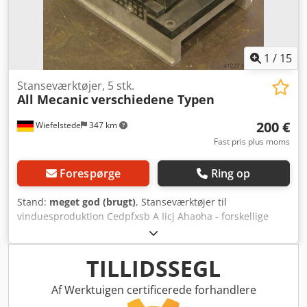
1
/
15
Stanseværktøjer, 5 stk.
All Mecanic
verschiedene Typen
200 €
Wiefelstede
347 km
Fast pris plus moms
Forespørge
Ring op
Stand:
meget god (brugt)
, Stanseværktøjer til
vinduesproduktion Cedpfxsb A Iicj Ahaoha - forskellige
typer: AM - 9333/9352-1/9335/9334/94-234907 - Salg: kun
samlet - Samlet vægt: 50 kg
TILLIDSSEGL
Af Werktuigen certificerede forhandlere