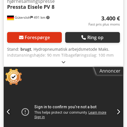
hjørnesamlingspresse
Pressta Eisele
PV 8
3.400 €
Gütersloh
491 km
Fast pris plus moms
Forespørge
Ring op
Stand:
brugt
, Hydropneumatisk arbejdsmetode Maks.
indstansningshøjde: 90 mm Tilbageføringsslag: 100 mm
Stanseslag: 20 mm Pressekraft: 30 kN Maks. profilehøjde:
100 mm Cjdew Inudopfx Ahajha Vægt: ca. 280 kg
Annoncer