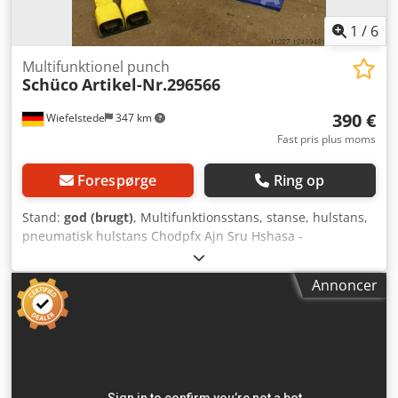
1
/
6
Multifunktionel punch
Schüco
Artikel-Nr.296566
390 €
Wiefelstede
347 km
Fast pris plus moms
Forespørge
Ring op
Stand:
god (brugt)
, Multifunktionsstans, stanse, hulstans,
pneumatisk hulstans Chodpfx Ajn Sru Hshasa -
pneumatisk drevet
Annoncer