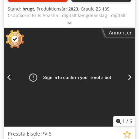
Stand:
brugt
, Produktionsår:
2023
, Graule ZS 135
Csdpfxozm Rr Is Ahasha - digitalt længdeanslag - digitalt
vinkeldisplay - rullebane
Annoncer
1
/
6
Pressta Eisele PV 8