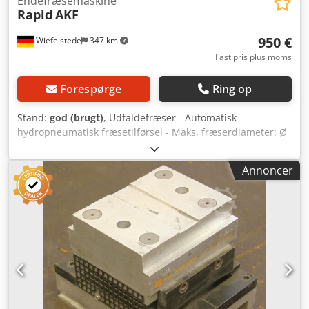
Endefræsemaskine
Rapid
AKF
950 €
Wiefelstede
347 km
Fast pris plus moms
Forespørge
Ring op
Stand:
god (brugt)
, Udfaldefræser - Automatisk
hydropneumatisk fræsetilførsel - Maks. fræserdiameter: Ø
250 mm Chsdpfx Ajb A H Hfehaoa
Annoncer