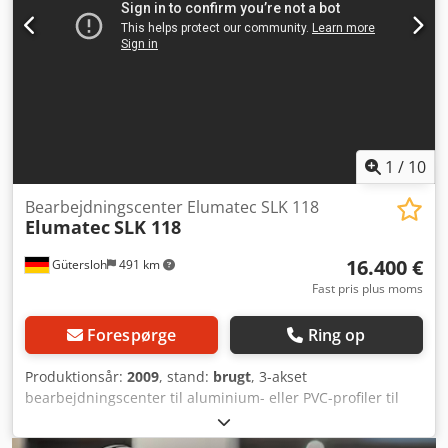
1
/
10
Bearbejdningscenter Elumatec SLK 118
Elumatec
SLK 118
16.400 €
Gütersloh
491 km
Fast pris plus moms
Forespørge
Ring op
Produktionsår:
2009
, stand:
brugt
, 3-akset
bearbejdningscenter til aluminium- eller PVC-profiler til
bearbejdning fra oven Chjdpfxjzrhd Es Ahasa Maks.
bevægelsesområde X-akse: 2.450 mm Maks.