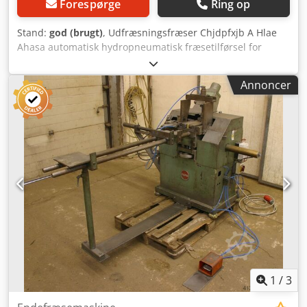
Forespørge
Ring op
Stand:
god (brugt)
, Udfræsningsfræser Chjdpfxjb A Hlae
Ahasa automatisk hydropneumatisk fræsetilførsel for
fræser op til: maks. Ø 250 mm
Annoncer
1
/
3