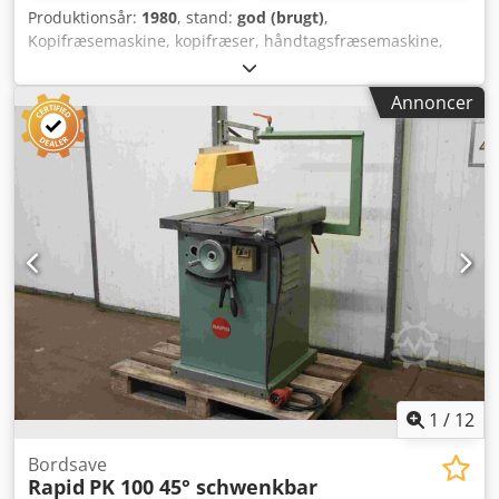
Produktionsår:
1980
, stand:
god (brugt)
,
Kopifræsemaskine, kopifræser, håndtagsfræsemaskine,
håndtagsfræser Csdpfegfcm Aox Ahaeha -
Anvendelsesområde: Bearbejdning af aluminium- og
Annoncer
stålprofiler -med 1 lodret og 1 vandret fræsemotor -per
motor: 0,74 kW 12.000 o/min -Opstillingsmål:
2800/1100/H1630 mm -Transportmål: 800/1200/H1630 mm
-Vægt: 270 kg
1
/
12
Bordsave
Rapid
PK 100 45° schwenkbar