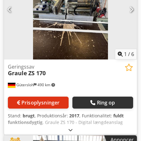
1
/
6
Geringssav
Graule
ZS 170
Gütersloh
490 km
Prisoplysninger
Ring op
Stand:
brugt
, Produktionsår:
2017
, Funktionalitet:
fuldt
funktionsdygtig
, Graule ZS 170 - Digital længdeanslag
Chodpfezm R U Nox Ahaja - Digital vinkelvisning -
Rullebane - Udsugningssystem
Annoncer