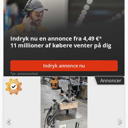
bevægelsesområde Y-akse: 350 mm Maks.
bevægelsesområde Z-akse: 280 mm Windows-styring med
2 USB-porte, omdrejningstal op til 18.000 o/min., minimalt
smøresystem, 4 pneumatiske materialespændere,
lysbarriere.
Indryk nu en annonce fra 4,49 €
*
11 millioner af købere
venter på dig
Indryk annonce nu
*pr. annonce/md.
Annoncer