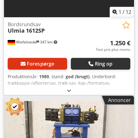
1
/
12
Bordsrundsav
Ulmia
1612SP
1.250 €
Wiefelstede
347 km
Fast pris plus moms
Forespørge
Ring op
Produktionsår:
1980
, stand:
god (brugt)
, Underbord-
trækkappe-/afkortersav, træk-sav, kap-/formatsav,
bordrundsav, rundsav - Fabrikat: Ulmia, rundsav type
1612SP - Motoreffekt: 2,2 kW / 2800 omdr./min. - Savklinge:
Annoncer
Ø 280 mm - Skydeslæde: tilgængelig - Max. skærehøjde: 70
mm - Geringssnit: op til 45° - Længdeanslag: op til ca. 800
mm - Dimensioner: 1000/1340/H980 mm - Vægt: 306 kg
Cedpfx Ahsf D H Hbjaeha