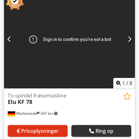
mm (maks. Ø 300 mm) - Skærehøjde: 75 mm ved Ø 250 mm
klinge (maks. ca. 100 mm) Chedpfoyvpm Sjx Ahaja -
Skærebredde: 350 mm - Geringssnit: op til 45° -
Dimensioner: 850/850/H1310 mm - Vægt: 176 kg
1
/
8
To-spindel fræsemaskine
Elu
KF 78
Wiefelstede
347 km
Prisoplysninger
Ring op