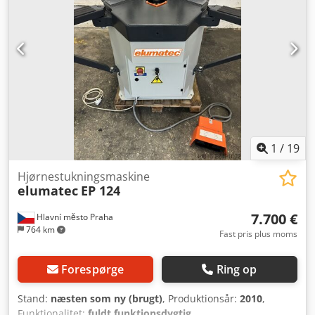
1
/
19
Hjørnestukningsmaskine
elumatec
EP 124
7.700 €
Hlavní město Praha
764 km
Fast pris plus moms
Forespørge
Ring op
Stand:
næsten som ny (brugt)
, Produktionsår:
2010
,
Funktionalitet:
fuldt funktionsdygtig
,