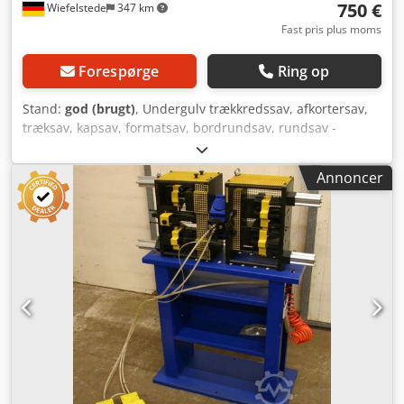
750 €
Wiefelstede
347 km
Fast pris plus moms
Forespørge
Ring op
Stand:
god (brugt)
, Undergulv trækkredssav, afkortersav,
træksav, kapsav, formatsav, bordrundsav, rundsav -
Fabrikat: White Paisley, bordrundsav på massivt understel
- Motoreffekt: 6,3 kW / 1430 o/min - Savklinge: Ø 550 mm -
Annoncer
Maks. skærehøjde: 180 mm Chodei I Hc Uepfx Ahaea -
Skærebredde: op til 455 mm - Bordhøjde: 850 til 1000 mm -
Spånudtræk: Udsugningsanlæg kan leveres mod merpris -
Dimensioner: 1240/1100/H1500 mm - Vægt: 762 kg