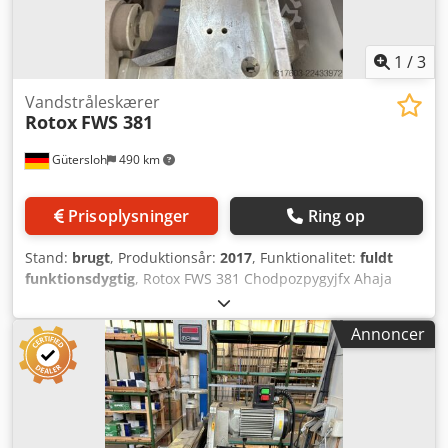
1
/
3
Vandstråleskærer
Rotox
FWS 381
Gütersloh
490 km
Prisoplysninger
Ring op
Stand:
brugt
, Produktionsår:
2017
, Funktionalitet:
fuldt
funktionsdygtig
, Rotox FWS 381 Chodpozpygyjfx Ahaja
Annoncer