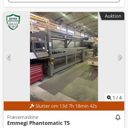
Auktion
1
/
4
Slutter om
13
d
7
h
18
min
40
s
Fræsemaskine
Emmegi
Phantomatic T5