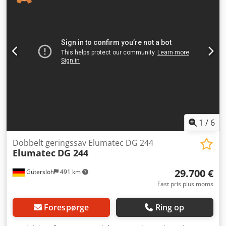
1
/
6
Dobbelt geringssav Elumatec DG 244
Elumatec
DG 244
29.700 €
Gütersloh
491 km
Fast pris plus moms
Forespørge
Ring op