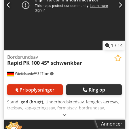
1
/
14
Bordsrundsav
Rapid
PK 100 45° schwenkbar
Wiefelstede
347 km
Prisoplysninger
Ring op
Stand:
god (brugt)
, Underbordskredsav, længdeskæresav,
træksav, kap-/geringssav, formatsav, bordrundsav,
rundsav, præcisionsrundsav - Fabrikat: Rapid,
bordrundsav, savenhed vippes op til 45° - Type: Pk 100 -
Annoncer
Motoreffekt: 2,5 kW / 2850 omdr./min - Savklinge: Ø 250