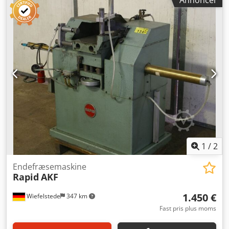
Annoncer
1
/
2
Endefræsemaskine
Rapid
AKF
1.450 €
Wiefelstede
347 km
Fast pris plus moms