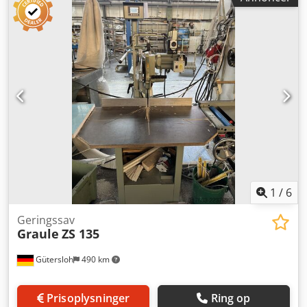
1
/
6
Geringssav
Graule
ZS 135
Gütersloh
490 km
Prisoplysninger
Ring op