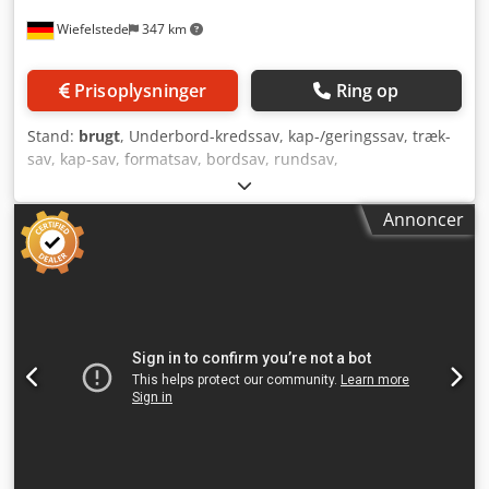
Wiefelstede
347 km
Prisoplysninger
Ring op
Stand:
brugt
, Underbord-kredssav, kap-/geringssav, træk-
sav, kap-sav, formatsav, bordsav, rundsav,
præcisionsrundsav Codpfx Ahom Sk H Ieasha - Fabrikat:
Rapid, bordsav med savenhed 45° svingbar - Type: PK 100
Annoncer
- Motoreffekt: 2,5 kW / 2850 o/min - Savklinge: Ø 175 mm
(maks. Ø 300 mm) - Skærehøjde: 37 mm ved savklinge Ø
175 mm (maks. ca. 100 mm) - Skærebrede: 350 mm -
Geringssnit: op til 45° - Mål: 940/860/H1390 mm - Vægt:
162 kg