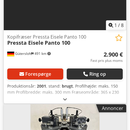
1
/
8
Kopifræser Pressta Eisele Panto 100
Pressta Eisele
Panto 100
2.900 €
Gütersloh
491 km
Fast pris plus moms
Forespørge
Ring op
Produktionsår:
2001
, stand:
brugt
, Profilhøjde: maks. 150
mm Profilbredde: maks. 300 mm Fræseområde: 365 x 230
mm Pneumatisk fastspænding af emnet
Minimalmængdesmøresystem 2 pneumatiske kopi-
Annoncer
fødestifter med kopi-stift 5/8/10 mm Cedpfx
Aezmhqzjhaeha