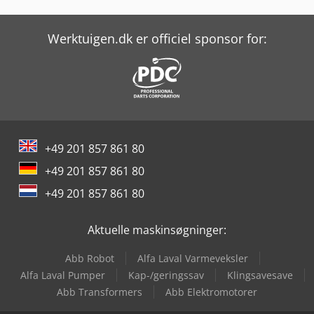
Alzmetall Ax 2/S
Alzmetall Ax 3/S
Werktuigen.dk er officiel sponsor for:
Alzmetall Ax 3/Sv
Felder Rl 140
Holzkraft Kso 150 F Basic
+49 201 857 861 80
Holzkraft Kso 150 Fd
+49 201 857 861 80
Holzkraft Kso 150 M
+49 201 857 861 80
Kasto Kastoflex F
Aktuelle maskinsøgninger:
Kasto Kastossb A 2
Abb Robot
Alfa Laval Varmeveksler
Kasto Kastotec A5
Alfa Laval Pumper
Kap-/geringssav
Klingsavesave
Abb Transformers
Abb Elektromotorer
Kasto Kastoverto A 2