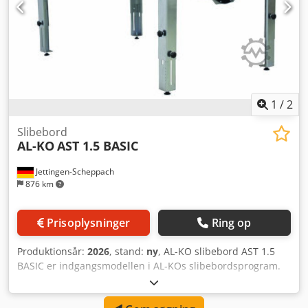
1
/
2
Slibebord
AL-KO
AST 1.5 BASIC
Jettingen-Scheppach
876 km
Prisoplysninger
Ring op
Produktionsår:
2026
, stand:
ny
, AL-KO slibebord AST 1.5
BASIC er indgangsmodellen i AL-KOs slibebordsprogram.
Det er certificeret efter GS-HO-11 og bærer mærket
"Træstøvtestet efter BGI 739-1". Dermed er det velegnet til