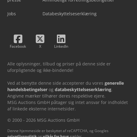
Jobs
Databeskyttelseserklæring
Facebook
X
LinkedIn
Alle oplysninger, tilbud og priser på denne side er
uforpligtende og ikke-bindende!
Ved at benytte denne side accepterer du vores
generelle
handelsbetingelser
og
databeskyttelseserklæring
.
Angivne mærker tilhører deres respektive ejere.
MSG Auctions GmbH påtager sig intet ansvar for indholdet
af linkede eksterne internetsider.
© 2000 - 2026 MSG Auctions GmbH
Denne hjemmeside er beskyttet af reCAPTCHA, og Googles
privatlivspolitik
og
vilkår for brug
gælder.