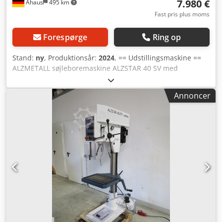
7.980 €
Ahaus
495 km
Fast pris plus moms
Forespørge
Ring op
Stand:
ny
, Produktionsår:
2024
, == Udstillingsmaskine ==
ALZMETALL søjleboremaskine ALZSTAR 40 SV med
køleudstyr B (option 25) (består af separat beholder (33 l),
pumpe med motorsikringsafbryder, komplet armatur) og
Annoncer
LED-maskinlampe Standardudstyr: Nødstop-knap,
omskifter for højre-/venstreløb, motorsikringsafbryder
Trinløs hastighedsregulering, digital omdrejningstæller,
overbelastningssikring af fremføring, kapslingsklasse IP54,
tilslutningsstik Spindelbeskyttelse med elektrisk sikring
Tekniske data: Coded Hy Elepfx Agroha Borekapacitet stål
E335 (St 60) 40 mm Gevindskæring: Stål E335 (St 60) M 24
Støbegods EN-GJL-200 (GG20) M 30 Kort spindel MK 3
Spindelslag 120 mm Udhæng 293 mm Søjlens diameter
115 mm Maskinbord, anvendeligt areal 514 x 360 mm T-
noter, antal x bredde x afstand 2 x 14 x 224 mm Afstand
spindel-bord min./max. 117/701 mm Fremføring 0,10 +