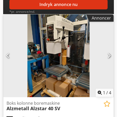
"B" pos. 25.
Indryk annonce nu
*pr. annonce/md.
Annoncer
1
/
4
Boks kolonne boremaskine
Alzmetall
Alzstar 40 SV