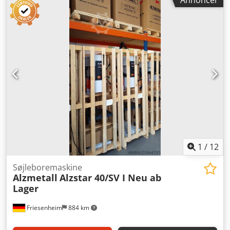
Annoncer
115 mm Spindelslag: 120 mm Maskinbord - brugbar
understøttelse: 514 x 360 mm T-rillen - antal - bredde -
afstand: 2 x 14 x 224 mm Afstand spindel-bord min./maks.:
117/701 mm Fremføring: 0,10 + 0,20 mm/omdr.
Motoreffekt: 1,45 / 1,9 kW Maskinhøjde ca.: 1840 mm
Maskinvægt ca.: 285 kg Standardudstyr: - Hovedafbryder,
aflåselig - Nødstop i form af svampeknap (fastlåst position)
- Vælgervender for højre-/venstreløb - Motor med termisk
beskyttelse - Trinløs hastighedsregulering - Digital
hastighedsvisning - Overbelastningssikring for fremføring -
Beskyttelsesklasse IP 54, motor isoleringsklasse "F" (155°) -
Spindelbeskyttelse med elektrisk sikring - Lakering: DD-
strukturlak signalhvid RAL 9003, patron 7545c, sort
1
/
12
Søjleboremaskine
Alzmetall
Alzstar 40/SV I Neu ab
Lager
Friesenheim
884 km