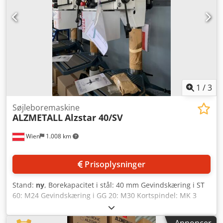
1
/
3
Søjleboremaskine
ALZMETALL
Alzstar 40/SV
Wien
1.008 km
Prisoplysninger
Stand:
ny
, Borekapacitet i stål: 40 mm Gevindskæring i ST
60: M24 Gevindskæring i GG 20: M30 Kortspindel: MK 3
Spindelhastigheder - trinløs: 160 - 2250 omdr./min
Codpeyvvmrefx Agreha Udladning: 293 mm Søjlediameter: