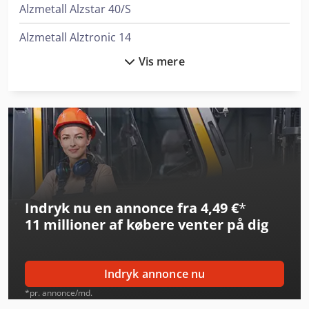
Alzmetall Alzstar 40/S
Alzmetall Alztronic 14
Vis mere
Alzmetall Ax 2/S
Alzmetall Ax 3/S
Gildemeister Ct 40
Haas St-10
Haas St-15
Indryk nu en annonce fra 4,49 €
*
Haas St-20
11 millioner af købere
venter på dig
Haas St-20Y
Haas St-30
Indryk annonce nu
Haas St-40
*pr. annonce/md.