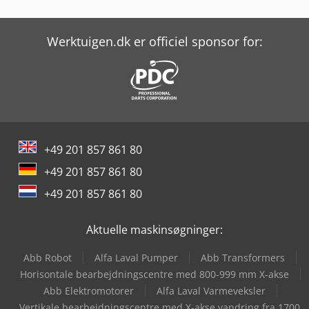
Haas Vf-3Yt/50
Haas Vf-5/40
Werktuigen.dk er officiel sponsor for:
Haas Vf-8/40
Haas Vf-9/40
Ibarmia Zv 45
+49 201 857 861 80
Kayakocvib Kvm 40
+49 201 857 861 80
Lissmac Sbm-Xl 1500 S2B2
+49 201 857 861 80
Metallkraft Fsbm 1020-20 S2
Aktuelle maskinsøgninger:
Metallkraft Fsbm 1020-25 E
Abb Robot
Alfa Laval Pumper
Abb Transformers
Scm Me 40
Horisontale bearbejdningscentre med 800-999 mm X-akse
Abb Elektromotorer
Alfa Laval Varmeveksler
Scm Profiset 40
Vertikale bearbejdningscentre med X-akse vandring fra 1700