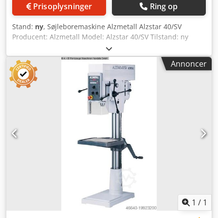
Prisoplysninger
Ring op
Stand:
ny
, Søjleboremaskine Alzmetall Alzstar 40/SV
Producent: Alzmetall Model: Alzstar 40/SV Tilstand: ny
Tekniske data: Søjlediameter: 115 mm Maskinbord
(anvendelig flade): 514 x 360 mm T-noter (antal x bredde x
Annoncer
afstand): 2 x 14 x 224 mm Spindel-bord afstand
(min./max.): 117 / 701 mm 2 fremføringer: 0,1 + 0,2
mm/omdr. Højde (mm): ca. 1840 Borekapacitet St 60 (mm):
40 Spindelslag (mm): 120 Udladning (mm): 293 Motor (kW):
1,45 / 1,9 Codpfx Agoy S Artoreha Omdrejningsområde
(o/min): 160 - 2250 Vægt (kg): 285
1
/
1