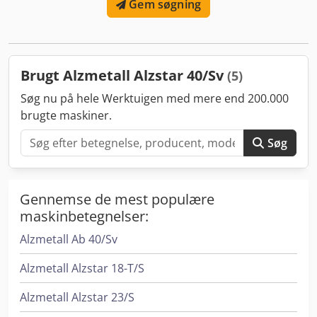
Gem søgning
Separat beholder, pumpe med motorsikkerhedsafbryder,
komplet armatur. Standardudstyr: - Svampetrykknap
(selvlåsende) til NØDSTOP - Omskifter for højre/venstre løb
- Motorsikkerhedsafbryder - Trinløs hastighedsregulering -
Digital hastighedsvisning - Overbelastningsbeskyttelse til
Brugt Alzmetall Alzstar 40/Sv
(5)
fremføring - Beskyttelsesklasse IP 54 - Tilslutningsstik -
Spindelbeskyttelse med elektrisk sikring - Med LED
Søg nu på hele Werktuigen med mere end 200.000
maskinbelysning
brugte maskiner.
Søg
Gennemse de mest populære
maskinbetegnelser:
Alzmetall Ab 40/Sv
Alzmetall Alzstar 18-T/S
Alzmetall Alzstar 23/S