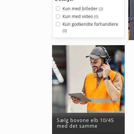
Kun med billeder
(2)
Kun med video
(0)
Kun godkendte forhandlere
(0)
Sælg bovone elb 10/45
med det samme