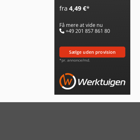
fra
4,49 €
*
Få mere at vide nu
+49 201 857 861 80
sælge uden provision
*pr. annonce/md.