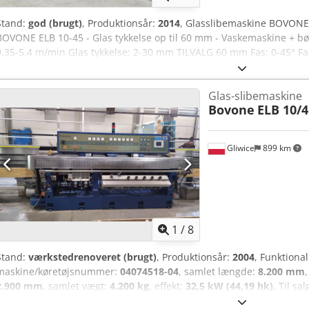
Stand:
god (brugt)
, Produktionsår:
2014
, Glasslibemaskine BOVONE
BOVONE ELB 10-45 - Glas tykkelse op til 60 mm - Vaskemaskine + bø
0,35-5,4 m/min Glas tykkelse: 2-30 mm TILVALG 60 mm Fas: 0-45° 
glasstørrelse: tykkelse 12 mm kant 65 x 65 mm fase 22,5° 85 x 85 m
mm kant 80 x 80 mm fase 22,5° 100 x 100 mm fase 45° 140 x 140 mm 
Glas-slibemaskine
kg Arbejdsbordshøjde: 920 mm Mål: længde: 8200 mm bredde: 120
Bovone
ELB 10/4
2900 mm Spænding: 24 V
Gliwice
899 km
1
/
8
Stand:
værkstedrenoveret (brugt)
, Produktionsår:
2004
, Funktional
maskine/køretøjsnummer:
04074518-04
, samlet længde:
8.200 mm
2.900 mm
, samlet vægt:
4.200 kg
, effekt:
32,5 kW (44,19 hk)
, Til s
kantafgratningsmaskine. Produktionsår: 2004. Den bedste kantafgr