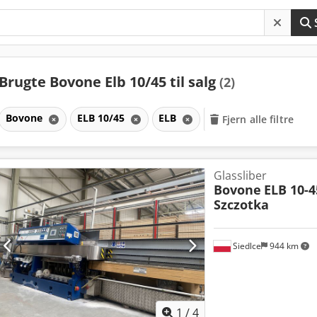
Brugte Bovone Elb 10/45 til salg
(2)
Bovone
ELB 10/45
ELB
Fjern alle filtre
Glassliber
Bovone
ELB 10-4
Szczotka
Siedlce
944 km
1
/
4