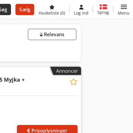
Søg
Sælg
Sprog
Huskeliste
(0)
Log ind
Menu
Relevans
Annoncer
5 Myjka +
Prisoplysninger