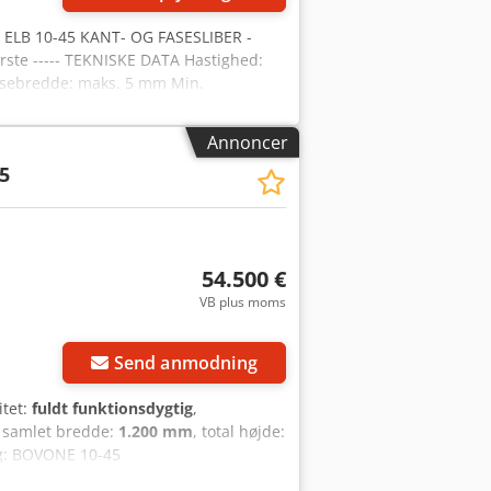
 ELB 10-45 KANT- OG FASESLIBER -
rste ----- TEKNISKE DATA Hastighed:
Fasebredde: maks. 5 mm Min.
m fase 45° 105 x 105 mm tykkelse 30
Installeret effekt: 31,5 kW Vægt: 4950
Annoncer
0 mm Dcedpfxoulac Hs Aguek højde:
5
54.500 €
VB plus moms
Send anmodning
itet:
fuldt funktionsdygtig
,
, samlet bredde:
1.200 mm
, total højde:
alg: BOVONE 10-45
atningsmaskine på det globale marked.