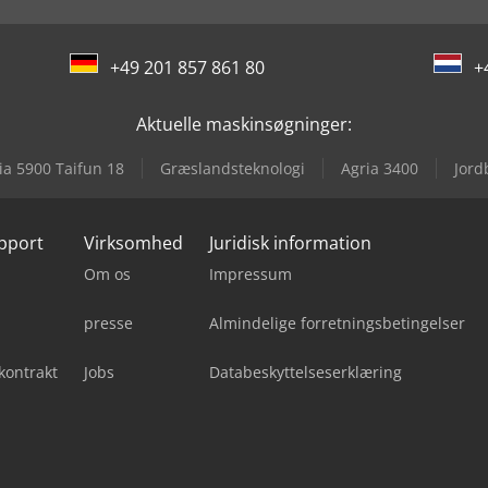
+49 201 857 861 80
+
Aktuelle maskinsøgninger:
ia 5900 Taifun 18
Græslandsteknologi
Agria 3400
Jord
upport
Virksomhed
Juridisk information
Om os
Impressum
presse
Almindelige forretningsbetingelser
kontrakt
Jobs
Databeskyttelseserklæring