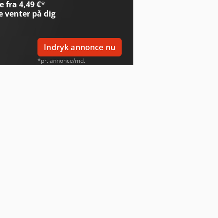
 fra 4,49 €
*
e
venter på dig
Indryk annonce nu
*pr. annonce/md.