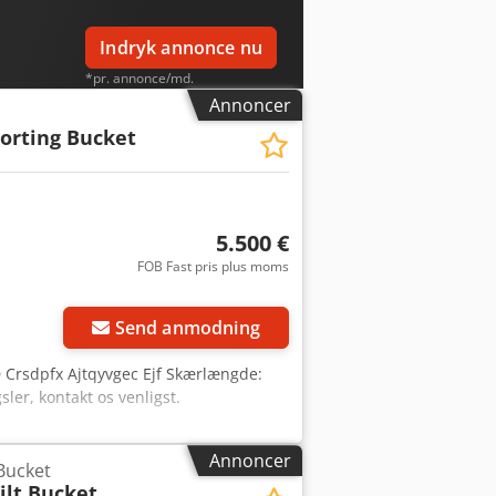
Indryk annonce nu
*pr. annonce/md.
Annoncer
Sorting Bucket
5.500 €
FOB Fast pris plus moms
Send anmodning
0 Crsdpfx Ajtqyvgec Ejf Skærlængde:
ler, kontakt os venligst.
Annoncer
 Bucket
ilt Bucket