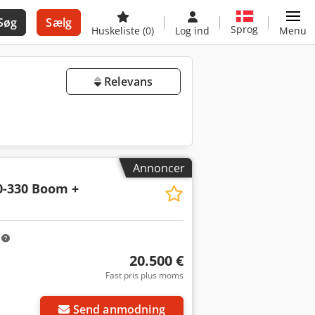
Søg
Sælg
Sprog
Huskeliste
(0)
Log ind
Menu
Relevans
Annoncer
0-330 Boom +
m
20.500 €
Fast pris plus moms
Send anmodning