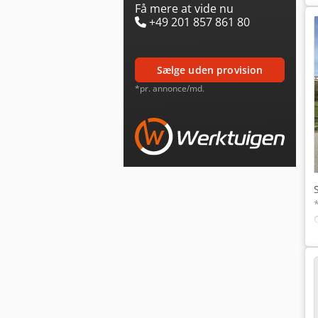
Få mere at vide nu
+49 201 857 861 80
sælge uden provision
*pr. annonce/md.