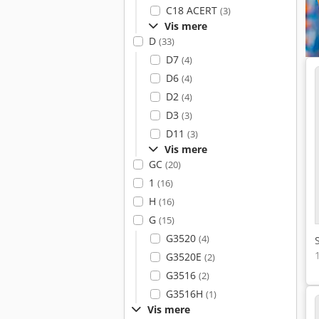
C18 ACERT
(3)
Vis mere
D
(33)
D7
(4)
D6
(4)
D2
(4)
D3
(3)
D11
(3)
Vis mere
GC
(20)
1
(16)
H
(16)
G
(15)
G3520
(4)
G3520E
(2)
G3516
(2)
G3516H
(1)
Vis mere