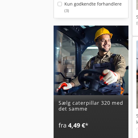
Kun godkendte forhandlere
(3)
Sælg caterpillar 320 med
det samme
fra
4,49 €
*