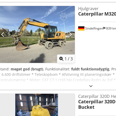
Hjulgraver
Caterpillar
M32
Sindelfingen
839 k
1
/
3
Stand:
meget god (brugt)
, Funktionalitet:
fuldt funktionsdygtig
, P
* 6.600 driftstimer * Teleskopbom * Afstivning til planeringsskær *
Centralsmøring * Motor: CAT C7.1 (169 hk) Credpfxey Rzdrs Ac Esf * 
OQ70/55 * 1 x graveskovl * Vægt: 19,5 t
Caterpillar 320D H
Caterpillar
320D
Bucket