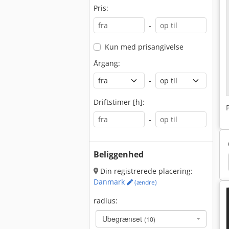
Pris:
-
Kun med prisangivelse
Årgang:
-
Driftstimer [h]:
-
Beliggenhed
bherr Kraner
Caterpillar D5
Caterpillar M315F
Din registrerede placering:
Danmark
(ændre)
radius:
Ubegrænset
(10)