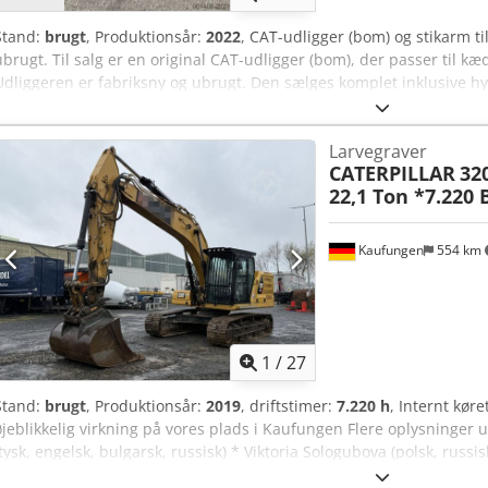
Stand:
brugt
, Produktionsår:
2022
, CAT-udligger (bom) og stikarm t
ubrugt. Til salg er en original CAT-udligger (bom), der passer til kæ
Udliggeren er fabriksny og ubrugt. Den sælges komplet inklusive hyd
klar til øjeblikkelig brug. Detaljer: * Original CAT-udligger * Passer
Ny, ubrugt * Inklusive løftecylinder Cjdpfx Aeziyb Doc Esrf * Hydraul
Larvegraver
levering Ideel som reservedel eller til ombygning eller renovering 
CATERPILLAR
32
22,1 Ton *7.220
Kaufungen
554 km
1
/
27
Stand:
brugt
, Produktionsår:
2019
, driftstimer:
7.220 h
, Internt kø
øjeblikkelig virkning på vores plads i Kaufungen Flere oplysninge
(tysk, engelsk, bulgarsk, russisk) * Viktoria Sologubova (polsk, russ
bæltegraver Byggeår 2019 Cjdpsyvmz Tjfx Ac Ejrf 7.220 timer 22.100