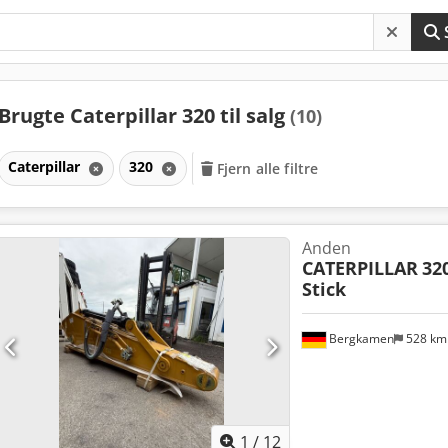
Brugte Caterpillar 320 til salg
(10)
Caterpillar
320
Fjern alle filtre
Anden
CATERPILLAR
32
Stick
Bergkamen
528 k
1
/
12