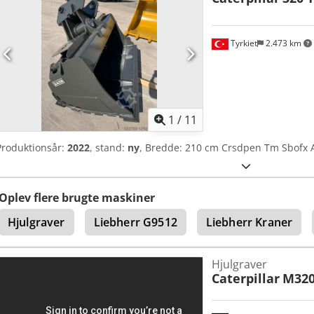
Tyrkiet
2.473 km
1
/
11
Produktionsår:
2022
, stand:
ny
, Bredde: 210 cm Crsdpen Tm Sbofx A
Oplev flere brugte maskiner
Hjulgraver
Liebherr G9512
Liebherr Kraner
Hjulgraver
Caterpillar
M32