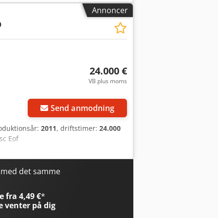
etid: 60 måneder * Månedlig ydelse:
Annoncer
r hvis du ønsker, at det tilpasses dine
D
 dig. Med venlig hilsen Fejl og mangler
 kan arrangeres direkte hos os. GOLEC
k, russisk, bulgarsk.
24.000 €
VB plus moms
Send anmodning
roduktionsår:
2011
, driftstimer:
24.000
sc Eof
r med det samme
 fra 4,49 €
*
e
venter på dig