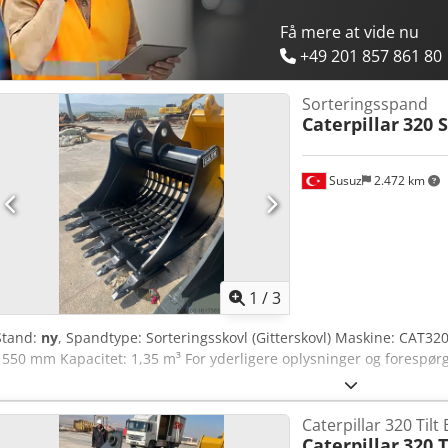
Få mere at vide nu
+49 201 857 861 80
Sorteringsspand
Caterpillar
320 
Susuz
2.472 km
1
/
3
Stand:
ny
, Spandtype: Sorteringsskovl (Gitterskovl) Maskine: CAT32
1550 mm Kapacitet: 1,35 m³ For yderligere oplysninger og forespørgs
Caterpillar 320 Tilt
Caterpillar
320 T