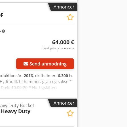
Annoncer
0F
m
64.000 €
Fast pris plus moms
Send anmodning
roduktionsår:
2016
, driftstimer:
6.300 h
,
 Hydraulik til hammer, grab og sakse *
Dæk: 10.00-20 * Hurtigskifter:
Annoncer
eavy Duty Bucket
 Heavy Duty