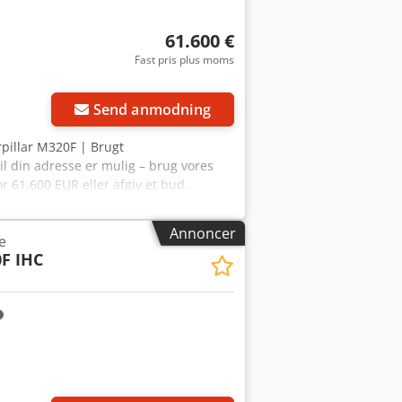
61.600 €
Fast pris plus moms
Send anmodning
rpillar M320F | Brugt
il din adresse er mulig – brug vores
r 61.600 EUR eller afgiv et bud.
 af godkendelse)* 👷‍♂️ Inspiceret af
, hvoraf 48 er godkendt ✅, 8 har
Annoncer
e
ommentar: Maskinen har allerede kørt
F IHC
lev den gennemgået og istandsat.
hele inspektionsrapporten, flere
, når du søger efter flere detaljer
 Grundig inspektion udført af fagfolk
ngene tilbage ✔ Sikre og fleksible
lbyder nyttige værktøjer og ressourcer
orm.