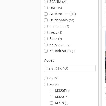
SCANIA
(29)
DAF
(15)
Gildemeister
(15)
Heidenhain
(14)
Ehemann
(8)
Iveco
(8)
Benz
(7)
KK Kletzer
(7)
KK-Industries
(7)
Model:
0
(10)
M
(44)
M320F
(4)
M320
(4)
M318
(3)