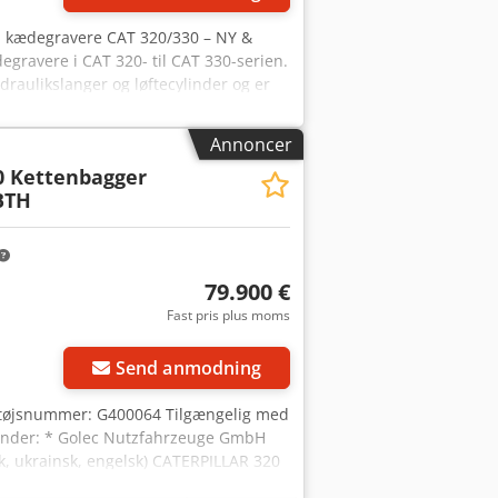
il kædegravere CAT 320/330 – NY &
degravere i CAT 320- til CAT 330-serien.
raulikslanger og løftecylinder og er
 til CAT 320/330 (afhængigt af model) *
ikslanger allerede monteret * Klar til
Annoncer
af en gravemaskine.
0 Kettenbagger
 BTH
79.900 €
Fast pris plus moms
Send anmodning
retøjsnummer: G400064 Tilgængelig med
r under: * Golec Nutzfahrzeuge GmbH
isk, ukrainsk, engelsk) CATERPILLAR 320
 ton Finansieringseksempel: * Internt