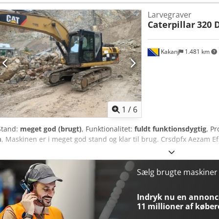
nummer: G400064 * Købspris: 79.900,00 € * Udbetaling: 10 % * Løb
Larvegraver
1.199,02 € Restværdi: 15.380,00 € Hvis tilbuddet er interessant, elle
Caterpillar
320 
behov, bedes du kontakte os (Hr. Enchev). Vi ser frem til at høre fra
forbeholdes. Vi tager gerne dit brugte køretøj i bytte. Finansiering
NUTZFAHRZEUGE GMBH Vi taler: tysk, engelsk, spansk, polsk, ukrains
Kakanj
1.481 km
1
/
6
Stand:
meget god (brugt)
, Funktionalitet:
fuldt funktionsdygtig
, P
h
, Maskinen er i meget god stand og klar til brug. Crsdpfx Aezam Ef
Sælg brugte maskine
Indryk nu en annonce
11 millioner af køber