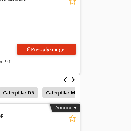
Prisoplysninger
c Esf
Caterpillar D5
Caterpillar M315F
Bæltegraver
Annoncer
0F