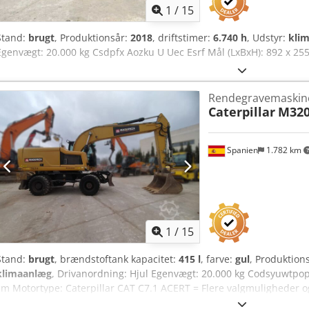
1
/
15
Stand:
brugt
, Produktionsår:
2018
, driftstimer:
6.740 h
, Udstyr:
kli
Egenvægt: 20.000 kg Csdpfx Aozku U Uec Esrf Mål (LxBxH): 892 x 25
Rendegravemaskin
Caterpillar
M320
Spanien
1.782 km
1
/
15
Stand:
brugt
, brændstoftank kapacitet:
415 l
, farve:
gul
, Produktion
klimaanlæg
, Drivanordning: Hjul Egenvægt: 20.000 kg Codsyuwtpopf
cm Motortype: Caterpillar CAT C7.1 ACERT = Flere valgmuligheder o