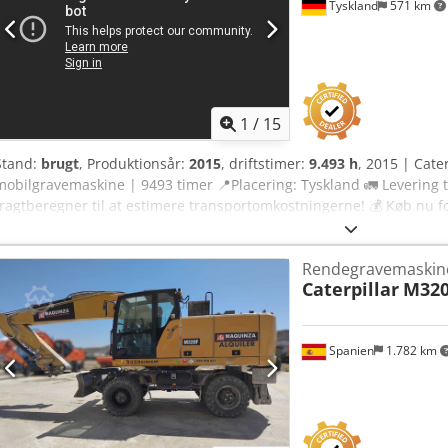
Tyskland
571 km
1
/
15
Stand:
brugt
, Produktionsår:
2015
, driftstimer:
9.493 h
, 2015 | Cate
mobilgravemaskine | 9493 timer 📍Placering: Tyskland 🚛 Levering t
fragtberegner til at estimere transportomkostningerne! 💰 Køb nu fo
Betaling ved levering er mulig mod et overkommeligt gebyr (afhængigt
en uafhængig ekspert Crjdpfxezhw Eko Ac Ejf 56 inspektionspunkter
Rendegravemaskin
mindre mangler ℹ️ og 0 har krævet udskiftning ⚠️ 📌 Inspektørens k
Caterpillar
M320
9.500 timer. Efter en hændelse, hvor maskinen væltede på siden, b
Kabinen blev udskiftet, og maskinen blev malet på ny. 📄 Vil du se 
billeder eller en video? Tip: Referencen "41025 Equippo" bruges ofte
Spanien
1.782 km
online. 💡 Hvorfor denne maskine og vores service er et godt valg: ✔
✔ Levering til arbejdsstedet er mulig ✔ Tilfredshedsgaranti med pe
betalingsmuligheder 🔄 Overvejer du andre maskinmuligheder? Vi ti
til alle maskineejere og -operatører – let tilgængeligt på vores platf