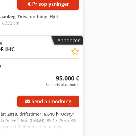
Prisoplysninger
maanlæg
, Drivanordning: Hjul
5 x 332 cm
Annoncer
e
F IHC
95.000 €
Fast pris plus moms
Send anmodning
sår:
2018
, driftstimer:
6.610 h
, Udstyr:
x Ac Eerf Mål (LxBxH): 892 x 255 x 332
g mere tilbehør = - Klimaanlæg