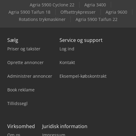
Agria 5900 Cyclone 22
Agria 3400
Caterpillar D8T
Agria 5900 Taifun 18
Offsettrykpresser
Agria 9600
Rotations trykmaskiner
Agria 5900 Taifun 22
Caterpillar Grader
Sælg
Service og support
Priser og takster
Log ind
Oprette annoncer
Kontakt
Administrer annoncer
Eksempel-købskontrakt
Book reklame
Tillidssegl
Virksomhed
Juridisk information
Om os
Impressum