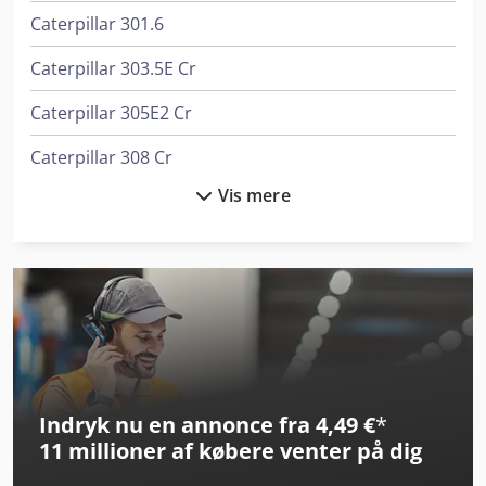
Caterpillar 301.6
Caterpillar 303.5E Cr
Caterpillar 305E2 Cr
Caterpillar 308 Cr
Vis mere
Caterpillar 313
Caterpillar 317
Caterpillar 323
Caterpillar 330
Caterpillar 352
Indryk nu en annonce fra 4,49 €
*
Caterpillar 725
11 millioner af købere
venter på dig
Caterpillar 730